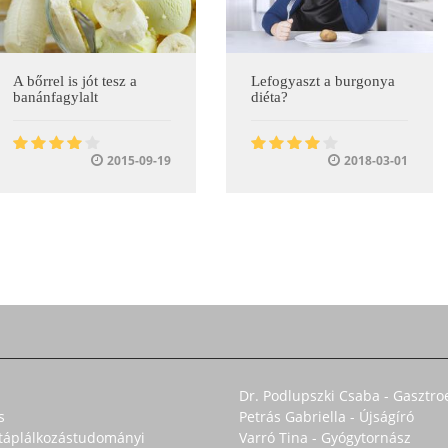
A bőrrel is jót tesz a
Lefogyaszt a burgonya
banánfagylalt
diéta?
2015-09-19
2018-03-01
Dr. Podlupszki Csaba - Gasztro
s
Petrás Gabriella - Újságíró
s táplálkozástudományi
Varró Tina - Gyógytornász