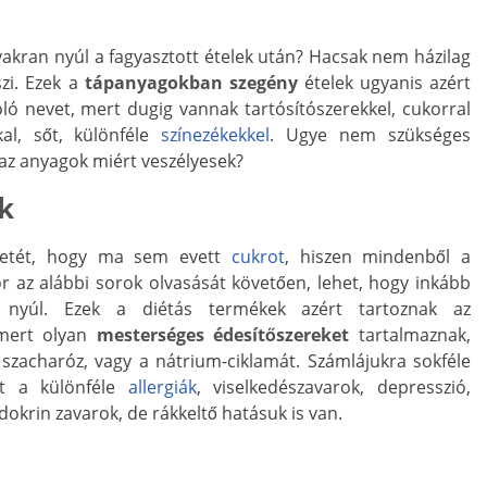
yakran nyúl a fagyasztott ételek után? Hacsak nem házilag
szi. Ezek a
tápanyagokban szegény
ételek ugyanis azért
ó nevet, mert dugig vannak tartósítószerekkel, cukorral
kal, sőt, különféle
színezékekkel
. Ugye nem szükséges
 az anyagok miért veszélyesek?
k
eretét, hogy ma sem evett
cukrot
, hiszen mindenből a
r az alábbi sorok olvasását követően, lehet, hogy inkább
nyúl. Ezek a diétás termékek azért tartoznak az
 mert olyan
mesterséges édesítőszereket
tartalmaznak,
 szacharóz, vagy a nátrium-ciklamát. Számlájukra sokféle
tt a különféle
allergiák
, viselkedészavarok, depresszió,
krin zavarok, de rákkeltő hatásuk is van.