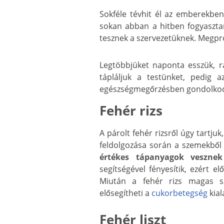
Sokféle tévhit él az emberekben
sokan abban a hitben fogyasztan
tesznek a szervezetüknek. Megpró
Legtöbbjüket naponta esszük, 
tápláljuk a testünket, pedig 
egészségmegőrzésben gondolkodun
Fehér rizs
A párolt fehér rizsről úgy tartj
feldolgozása során a szemekből e
értékes tápanyagok vesznek
segítségével fényesítik, ezért el
Miután a fehér rizs magas sz
elősegítheti a
cukorbetegség
kial
Fehér liszt