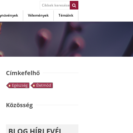
ynövények
Vélemények
Témáink
Címkefelhő
Egészség
Életmód
Közösség
BLOG HÍRLEVÉL