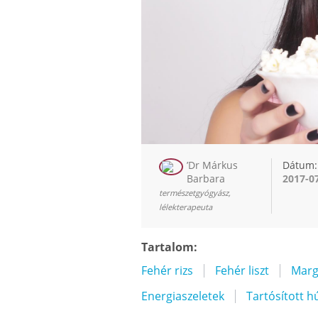
’Dr Márkus
Dátum:
Barbara
2017-0
természetgyógyász,
lélekterapeuta
Tartalom:
Fehér rizs
Fehér liszt
Marg
Energiaszeletek
Tartósított 