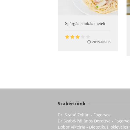
Spárgás-sonkás metélt
2015-06-06
Szakértőink
Dr. Szabó Zoltán - Fogorvos
Dr.Szabó-Páljános Dorottya - Fogorvo
Dobor Viktória - Dietetikus, oklevele