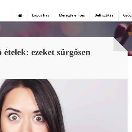
Lapos has
Méregtelenítés
Béltisztítás
Gyóg
ételek: ezeket sürgősen