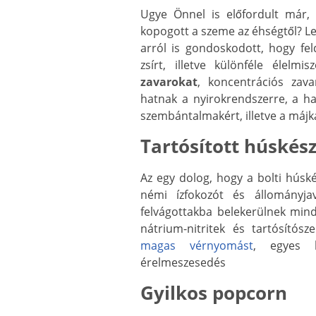
Ugye Önnel is előfordult már,
kopogott a szeme az éhségtől? Le
arról is gondoskodott, hogy feld
zsírt, illetve különféle élel
zavarokat
, koncentrációs zav
hatnak a nyirokrendszerre, a ha
szembántalmakért, illetve a máj
Tartósított húské
Az egy dolog, hogy a bolti húské
némi ízfokozót és állományja
felvágottakba belekerülnek min
nátrium-nitritek és tartósítós
magas vérnyomást
, egyes h
érelmeszesedés
Gyilkos popcorn