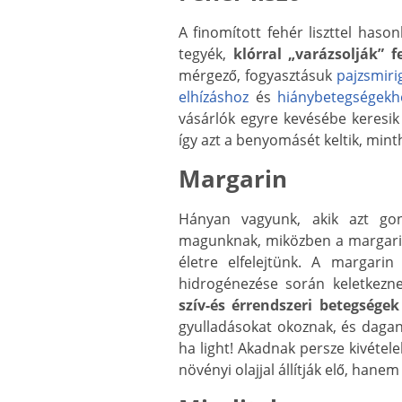
A finomított fehér liszttel hason
tegyék,
klórral „varázsolják” f
mérgező, fogyasztásuk
pajzsmiri
elhízáshoz
és
hiánybetegségekh
vásárlók egyre kevésébe keresik 
így azt a benyomásét keltik, minth
Margarin
Hányan vagyunk, akik azt gon
magunknak, miközben a margarin 
életre elfelejtünk. A margari
hidrogénezése során keletkezne
szív-és érrendszeri betegségek
gyulladásokat okoznak, és daga
ha light! Akadnak persze kivéte
növényi olajjal állítják elő, hane