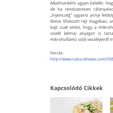
Alkalmanként ugyan belefér, hog
de ha rendszeresen ráfanyalo
„ínyencség” ugyanis annyi feldol
illetve ízfokozót rejt magában,
bajt csak tetézi, hogy a mikroh
viselő kémiai anyagot is tart
mikrohullámú sütő veszélyeiről m
Forrás:
http://www.naturalnews.com/03
Kapcsolódó Cikkek