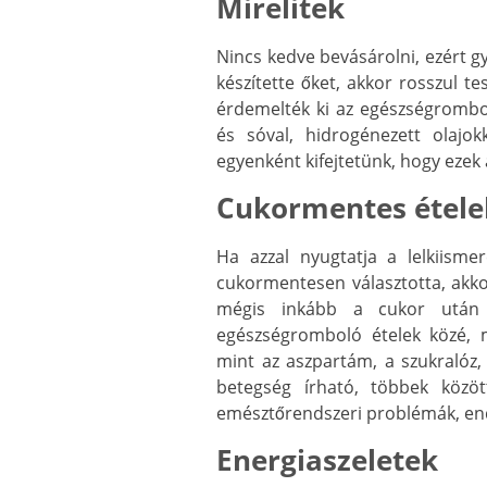
Mirelitek
Nincs kedve bevásárolni, ezért g
készítette őket, akkor rosszul te
érdemelték ki az egészségrombol
és sóval, hidrogénezett olajok
egyenként kifejtetünk, hogy ezek
Cukormentes étele
Ha azzal nyugtatja a lelkiism
cukormentesen választotta, akko
mégis inkább a cukor után 
egészségromboló ételek közé,
mint az aszpartám, a szukralóz,
betegség írható, többek közö
emésztőrendszeri problémák, endo
Energiaszeletek