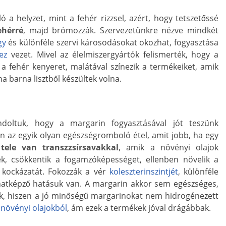
ló a helyzet, mint a fehér rizzsel, azért, hogy tetszetőssé
ehérré
, majd brómozzák. Szervezetünkre nézve mindkét
gy
és különféle szervi károsodásokat okozhat, fogyasztása
ez
vezet. Mivel az élelmiszergyártók felismerték, hogy a
a fehér kenyeret, malátával színezik a termékeiket, amik
a barna lisztből készültek volna.
doltuk, hogy a margarin fogyasztásával jót teszünk
az egyik olyan egészségromboló étel, amit jobb, ha egy
n
tele van transzzsírsavakkal
, amik a növényi olajok
k, csökkentik a fogamzóképességet, ellenben növelik a
kockázatát. Fokozzák a vér
koleszterinszintjét
, különféle
natképző hatásuk van. A margarin akkor sem egészséges,
lek, hiszen a jó minőségű margarinokat nem hidrogénezett
m
növényi olajokból
, ám ezek a termékek jóval drágábbak.