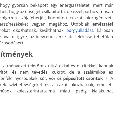
 hogy gyorsan bekapott egy energiaszeletet, mert már
het, hogy az éhségét csillapította, de ezzel párhuzamosan
olgozott szójafehérjét, finomított cukrot, hidrogénezett
miszerszínezékeket vegyen magához. Utóbbiak
emésztési
arokat okozhatnak, kiválthatnak
bőrgyulladást
, károsan
snyálmirigyre, az idegrendszerre, de felelőssé tehetők a
károsodásért.
szítmények
szítményeket teletömik nitrátokkal és nitritekkel, kapnak
vítót, és nem tévedés, cukrot, de a szalámikba és
denféle nyesedékek, sőt,
vér és pépesített csontok
is. A
zerek szívbetegségeket és a rákot okozhatnak, emellett
úsok koleszterintartalma miatt pedig kialakulhat