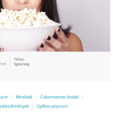
Téma:
7-11
Egészség
arin
Mirelitek
Cukormentes ételek
húskészítmények
Gyilkos popcorn