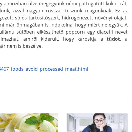
y a moziban ülve megegyünk némi pattogatott kukoricát,
dunk, azzal nagyon rosszat teszünk magunknak. Ez az
gozott só és tartósítószert, hidrogénezett növényi olajat,
 ami már önmagában is indokolná, hogy miért ne együk. A
ullámú sütőben elkészíthető popcorn egy diacetil nevet
almazhat, amiről kiderült, hogy károsítja a
tüdőt
, a
ár nem is beszélve.
8467_foods_avoid_processed_meat.html