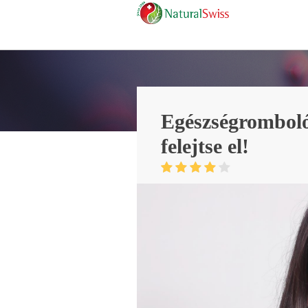
Egészségromboló 
felejtse el!