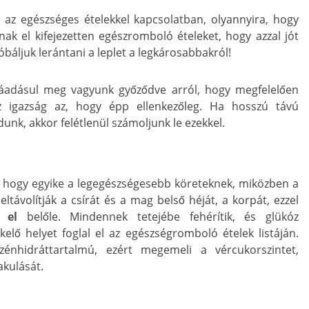
 az egészséges ételekkel kapcsolatban, olyannyira, hogy
ak el kifejezetten egészromboló ételeket, hogy azzal jót
báljuk lerántani a leplet a legkárosabbakról!
ráadásul meg vagyunk győződve arról, hogy megfelelően
az igazság az, hogy épp ellenkezőleg. Ha hosszú távú
k, akkor felétlenül számoljunk le ezekkel.
uk, hogy egyike a legegészségesebb köreteknek, miközben a
ltávolítják a csírát és a mag belső héját, a korpát, ezzel
 el
belőle. Mindennek tetejébe fehérítik, és glükóz
őkelő helyet foglal el az egészségromboló ételek listáján.
énhidráttartalmú, ezért megemeli a vércukorszintet,
akulását.