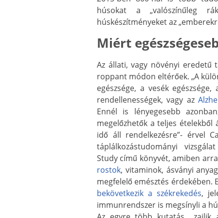
húsokat a „valószínűleg rá
húskészítményeket az „emberekre
Miért egészségeseb
Az állati, vagy növényi eredetű
roppant módon eltérőek. „A külö
egészsége, a vesék egészsége, a
rendellenességek, vagy az
Alzhe
Ennél is lényegesebb azonban
megelőzhetők a teljes ételekből 
idő áll rendelkezésre”- érvel C
táplálkozástudományi vizsgá
Study című könyvét, amiben arra 
rostok
, vitaminok, ásványi anyag
megfelelő emésztés érdekében. Ez
bekövetkezik a székrekedés
, je
immunrendszer is megsínyli a hú
Az egyre több kutatás zajlik 