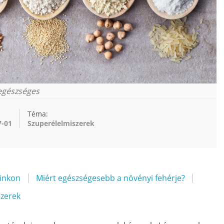
 egészséges
Téma:
7-01
Szuperélelmiszerek
ainkon
Miért egészségesebb a növényi fehérje?
szerek