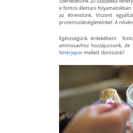
Szervezetünk 20 százaléka fehér
e fontos élettani folyamatokban 
az étrendünk. Viszont egyált
proteinszükségleteinket. A növény
Egészségünk érdekébent fontos
aminosavhoz hozzájussunk, de 
fehérjepor
mellett döntsünk?