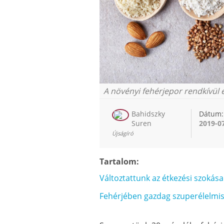
A növényi fehérjepor rendkívül
Bahidszky
Dátum:
Suren
2019-0
Újságíró
Tartalom:
Változtattunk az étkezési szokás
Fehérjében gazdag szuperélelmi