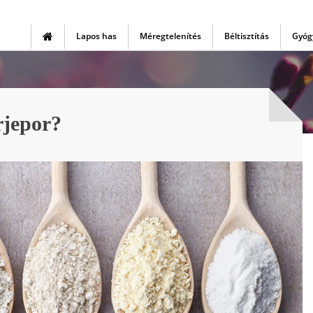
Lapos has
Méregtelenítés
Béltisztítás
Gyóg
rjepor?