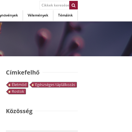
ynövények
Vélemények
Témáink
Címkefelhő
Életmód
Egészséges táplálkozás
Rostok
Közösség