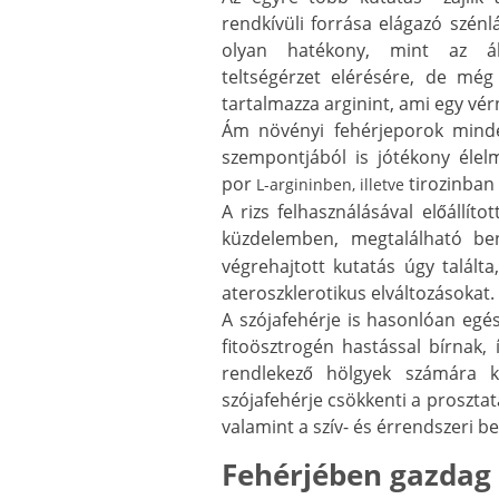
rendkívüli forrása elágazó szé
olyan hatékony, mint az áll
teltségérzet elérésére, de mé
tartalmazza arginint, ami egy v
Ám növényi fehérjeporok mind
szempontjából is jótékony élel
por
tirozinban 
L-argininben, illetve
A rizs felhasználásával előállít
küzdelemben, megtalálható b
végrehajtott kutatás úgy talált
ateroszklerotikus elváltozásokat.
A szójafehérje is hasonlóan egés
fitoösztrogén hastással bírnak,
rendlekező hölgyek számára k
szójafehérje csökkenti a prosztata
valamint a szív- és érrendszeri b
Fehérjében gazdag