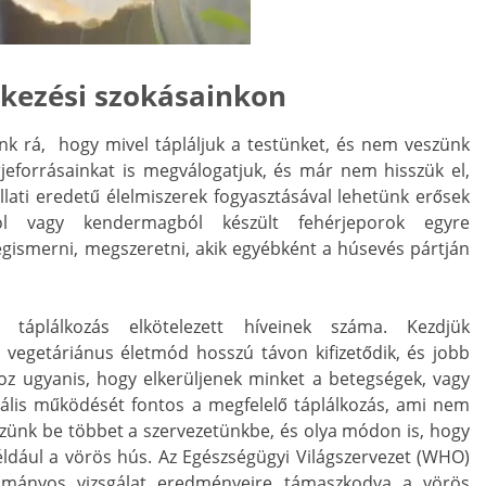
tkezési szokásainkon
nk rá, hogy mivel tápláljuk a testünket, és nem veszünk
jeforrásainkat is megválogatjuk, és már nem hisszük el,
állati eredetű élelmiszerek fogyasztásával lehetünk erősek
l vagy kendermagból készült fehérjeporok egyre
gismerni, megszeretni, akik egyébként a húsevés pártján
áplálkozás elkötelezett híveinek száma. Kezdjük
 vegetáriánus életmód hosszú távon kifizetődik, és jobb
z ugyanis, hogy elkerüljenek minket a betegségek, vagy
eális működését fontos a megfelelő táplálkozás, ami nem
szünk be többet a szervezetünkbe, és olya módon is, hogy
éldául a vörös hús. Az Egészségügyi Világszervezet (WHO)
ományos vizsgálat eredményeire támaszkodva a vörös