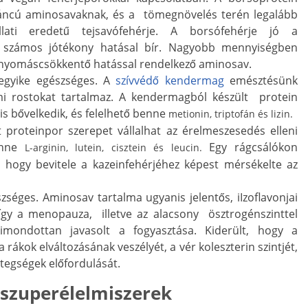
nláncú aminosavaknak, és a tömegnövelés terén legalább
ati eredetű tejsavófehérje. A borsófehérje jó a
g számos jótékony hatásal bír. Nagyobb mennyiségben
érnyomáscsökkentő hatással rendelkező aminosav.
egyike egészséges. A
szívvédő kendermag
emésztésünk
mi rostokat tartalmaz. A kendermagból készült protein
is bővelkedik, és felelhető benne
metionin, triptofán és lizin.
ott proteinpor szerepet vállalhat az érelmeszesedés elleni
enne
Egy rágcsálókon
L-arginin, lutein, cisztein és leucin.
a, hogy bevitele a kazeinfehérjéhez képest mérsékelte az
zséges. Aminosav tartalma ugyanis jelentős, iIzoflavonjai
 így a menopauza, illetve az alacsony ösztrogénszinttel
imondottan javasolt a fogyasztása. Kiderült, hogy a
 rákok elváltozásának veszélyét, a vér koleszterin szintjét,
etegségek előfordulását.
 szuperélelmiszerek