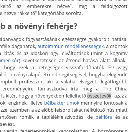
kkeltő az emberekre nézve”, míg a feldolgozott
 nézve rákkeltő” kategóriába sorolta.
b a növényi fehérje?
 tápanyagok fogyasztásának egészségre gyakorolt hatásai
nféle daganatok,
autoimmun rendellenességek
, a csontok
 látás és az időskori agyi elváltozások (mint a kognitív
imer-kór
) következetesen az étrend hatása alatt állnak.
, hogy ezek a betegségek visszafordíthatók és/ vagy
álló, növényi alapú étrend segítségével, hogyha elegendő
ampbell professzor, aki a valaha elvégzett legátfogóbb
lat eredményeire támaszkodva írta meg a The China
is kitér, hogy a növényekben fellelhető
összetevők
,
azaz a
ok, enzimek, illetve
bélbaktériumok
mennyire fontosak a
zel szemben a az előbb felsoroltakat nélkülöző hús miatt
lentősen romlik a táplálékfelszívódás, de
bélflóra
és az
sevést.
a vegán fehérjeporokkal kapcsolatban. A borsóprotein