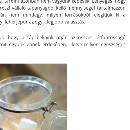
je, tárolni azonban nem vagyunk képesek. Lényeges, hogy
részt vállaló tápanyagból kellő mennyiséget tartalmazzon
alán nem mindegy, milyen forrásokból elégítjük ki a
i fehérjepor az egyik legjobb választás.
, hogy a táplálékaink útján az összes létfontosságú
mit együnk ennek érdekében, illetve milyen
egészséges