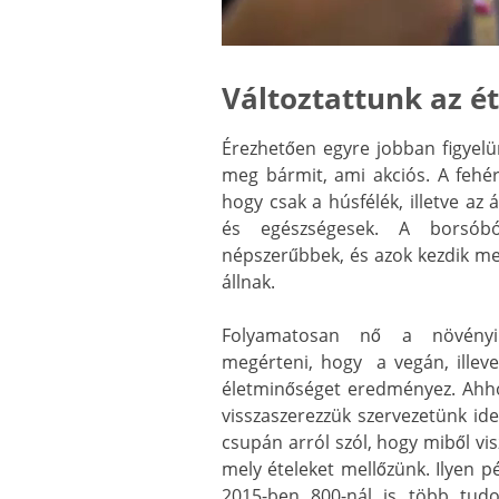
Változtattunk az é
Érezhetően egyre jobban figyelü
meg bármit, ami akciós. A fehér
hogy csak a húsfélék, illetve az 
és egészségesek. A borsóbó
népszerűbbek, és azok kezdik me
állnak.
Folyamatosan nő a növényi t
megérteni, hogy a vegán, illeve
életminőséget eredményez. Ahho
visszaszerezzük szervezetünk id
csupán arról szól, hogy miből vi
mely ételeket mellőzünk. Ilyen p
2015-ben 800-nál is több tud