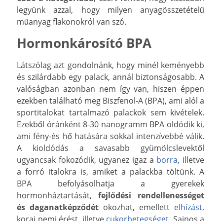
legyünk azzal, hogy milyen anyagösszetételű
műanyag flakonokról van szó.
Hormonkárosító BPA
Látszólag azt gondolnánk, hogy minél keményebb
és szilárdabb egy palack, annál biztonságosabb. A
valóságban azonban nem így van, hiszen éppen
ezekben található meg Biszfenol-A (BPA), ami alól a
sportitalokat tartalmazó palackok sem kivételek.
Ezekből óránként 8-30 nanogramm BPA oldódik ki,
ami fény-és hő hatására sokkal intenzívebbé válik.
A kioldódás a savasabb gyümölcslevektől
ugyancsak fokozódik, ugyanez igaz a
borra
, illetve
a forró italokra is, amiket a palackba töltünk. A
BPA befolyásolhatja a gyerekek
hormonháztartását,
fejlődési rendellenességet
és daganatképződét
okozhat, emellett
elhízást
,
korai nemi érést, illetve
cukorbetegséget
. Sajnos a