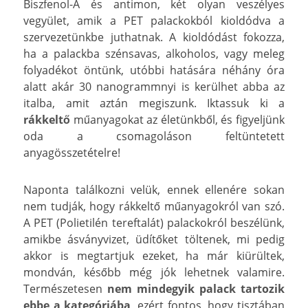
Biszfenol-A és antimon, két olyan veszélyes
vegyület, amik a PET palackokból kioldódva a
szervezetünkbe juthatnak. A kioldódást fokozza,
ha a palackba szénsavas, alkoholos, vagy meleg
folyadékot öntünk, utóbbi hatására néhány óra
alatt akár 30 nanogrammnyi is kerülhet abba az
italba, amit aztán megiszunk. Iktassuk ki a
rákkeltő
műanyagokat az életünkből, és figyeljünk
oda a csomagoláson feltüntetett
anyagösszetételre!
Naponta találkozni velük, ennek ellenére sokan
nem tudják, hogy rákkeltő műanyagokról van szó.
A PET (Polietilén tereftalát) palackokról beszélünk,
amikbe ásványvizet, üdítőket töltenek, mi pedig
akkor is megtartjuk ezeket, ha már kiürültek,
mondván, később még jók lehetnek valamire.
Természetesen
nem mindegyik palack tartozik
ebbe a kategóriába
, ezért fontos, hogy tisztában