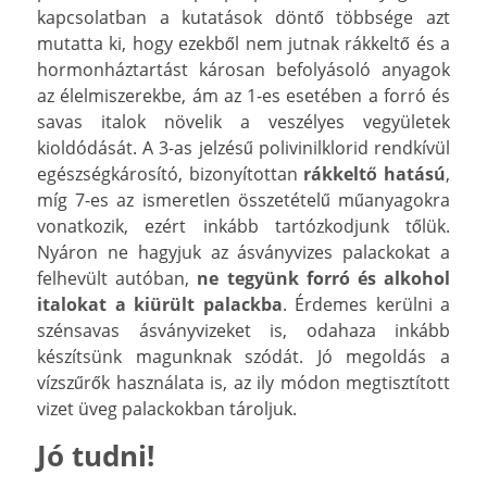
kapcsolatban a kutatások döntő többsége azt
mutatta ki, hogy ezekből nem jutnak rákkeltő és a
hormonháztartást károsan befolyásoló anyagok
az élelmiszerekbe, ám az 1-es esetében a forró és
savas italok növelik a veszélyes vegyületek
kioldódását. A 3-as jelzésű polivinilklorid rendkívül
egészségkárosító, bizonyítottan
rákkeltő hatású
,
míg 7-es az ismeretlen összetételű műanyagokra
vonatkozik, ezért inkább tartózkodjunk tőlük.
Nyáron ne hagyjuk az ásványvizes palackokat a
felhevült autóban,
ne tegyünk forró és alkohol
italokat a kiürült palackba
. Érdemes kerülni a
szénsavas ásványvizeket is, odahaza inkább
készítsünk magunknak szódát. Jó megoldás a
vízszűrők használata is, az ily módon megtisztított
vizet üveg palackokban tároljuk.
Jó tudni!