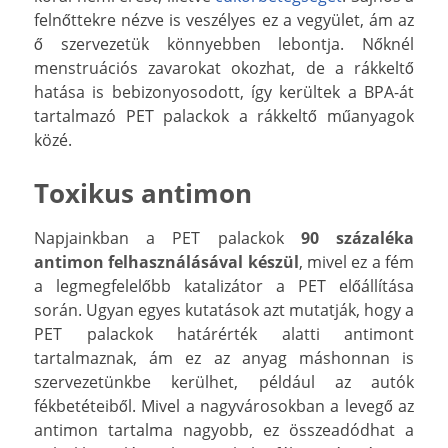
felnőttekre nézve is veszélyes ez a vegyület, ám az
ő szervezetük könnyebben lebontja. Nőknél
menstruációs zavarokat okozhat, de a rákkeltő
hatása is bebizonyosodott, így kerültek a BPA-át
tartalmazó PET palackok a rákkeltő műanyagok
közé.
Toxikus antimon
Napjainkban a PET palackok
90 százaléka
antimon felhasználásával készül
, mivel ez a fém
a legmegfelelőbb katalizátor a PET előállítása
során. Ugyan egyes kutatások azt mutatják, hogy a
PET palackok határérték alatti antimont
tartalmaznak, ám ez az anyag máshonnan is
szervezetünkbe kerülhet, például az autók
fékbetéteiből. Mivel a nagyvárosokban a levegő az
antimon tartalma nagyobb, ez összeadódhat a