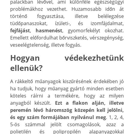
palackban lévővel, ami különféle egészségügyi
problémákhoz vezethet. Huzamosabb időn át
történő fogyasztása, illetve belélegzése
tüdőpanaszokat, ízületi-, és izomfájdalmat,
fejfájást
,
hasmenést
, gyomorfekélyt okozhat.
Emellett előfordulhat bőrviszketés, vérszegénység,
veseelégtelenség, illetve fogyás.
Hogyan védekezhetünk
ellenük?
A rákkeltő műanyagok kiszűrésének érdekében jó
ha tudjuk, hogy műanyag gyártó minden esetben
köteles ráírni a termékére, hogy az milyen
anyagból készült.
Ezt a flakon alján, illetve
peremén lévő háromszög közepén kell jelölni,
és egy szám formájában nyilvánul meg
. 1, 2, 4,
5-ös számmal jelölt csomagolások, azaz a
polietilén és polipropilén alapanyagokkal