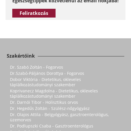
Egészségtippek közvetlenül az email fiókjába!
Feliratkozás
Szakértőink
Dr. Szabó Zoltán - Fogorvos
Dr.Szabó-Páljános Dorottya - Fogorvos
Dobor Viktória - Dietetikus, okleveles
táplálkozástudományi szakember
Koprivanecz Magdolna - Dietetikus, okleveles
táplálkozástudományi szakember
Dr. Darnói Tibor - Holisztikus orvos
Dr. Hegedűs Zoltán - Szülész-nőgyógyász
Dr. Olajos Attila - Belgyógyász, gasztroenterológus,
üzemorvos
Dr. Podlupszki Csaba - Gasztroenterológus