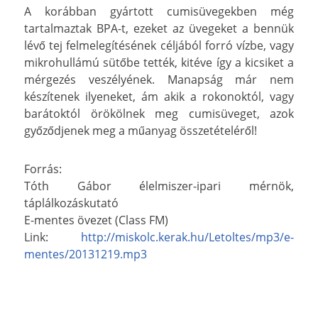
A korábban gyártott cumisüvegekben még
tartalmaztak BPA-t, ezeket az üvegeket a bennük
lévő tej felmelegítésének céljából forró vízbe, vagy
mikrohullámú sütőbe tették, kitéve így a kicsiket a
mérgezés veszélyének. Manapság már nem
készítenek ilyeneket, ám akik a rokonoktól, vagy
barátoktól örökölnek meg cumisüveget, azok
győződjenek meg a műanyag összetételéről!
Forrás:
Tóth Gábor élelmiszer-ipari mérnök,
táplálkozáskutató
E-mentes övezet (Class FM)
Link:
http://miskolc.kerak.hu/Letoltes/mp3/e-
mentes/20131219.mp3