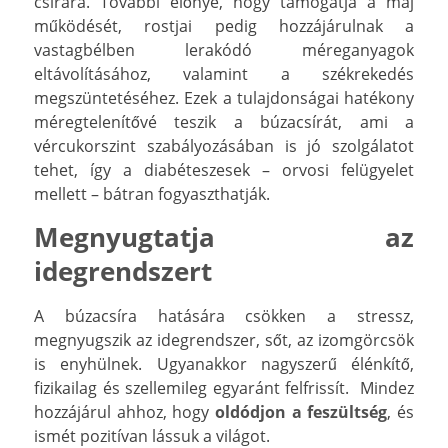
csírára. További előnye, hogy támogatja a máj
működését, rostjai pedig hozzájárulnak a
vastagbélben lerakódó méreganyagok
eltávolításához, valamint a székrekedés
megszüntetéséhez. Ezek a tulajdonságai hatékony
méregtelenítővé teszik a búzacsírát, ami a
vércukorszint szabályozásában is jó szolgálatot
tehet, így a diabéteszesek – orvosi felügyelet
mellett – bátran fogyaszthatják.
Megnyugtatja az
idegrendszert
A búzacsíra hatására csökken a stressz,
megnyugszik az idegrendszer, sőt, az izomgörcsök
is enyhülnek. Ugyanakkor nagyszerű élénkítő,
fizikailag és szellemileg egyaránt felfrissít. Mindez
hozzájárul ahhoz, hogy
oldódjon a feszültség
, és
ismét pozitívan lássuk a világot.