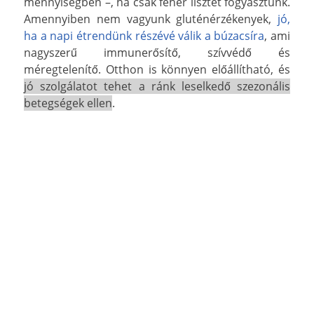
mennyiségben –, ha csak fehér lisztet fogyasztunk.
Amennyiben nem vagyunk gluténérzékenyek,
jó,
ha a napi étrendünk részévé válik a búzacsíra
, ami
nagyszerű immunerősítő, szívvédő és
méregtelenítő. Otthon is könnyen előállítható, és
jó szolgálatot tehet a ránk leselkedő szezonális
betegségek ellen
.