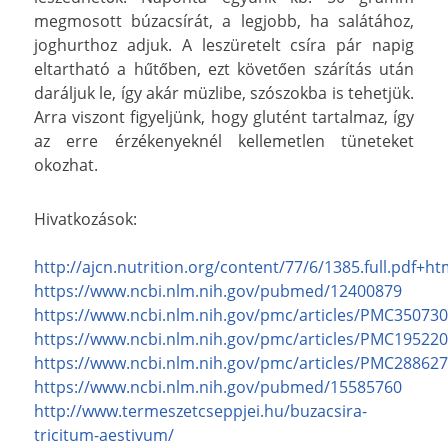
megmosott búzacsírát, a legjobb, ha salátához,
joghurthoz adjuk. A leszüretelt csíra pár napig
eltartható a hűtőben, ezt követően szárítás után
daráljuk le, így akár müzlibe, szószokba is tehetjük.
Arra viszont figyeljünk, hogy glutént tartalmaz, így
az erre érzékenyeknél kellemetlen tüneteket
okozhat.
Hivatkozások:
http://ajcn.nutrition.org/content/77/6/1385.full.pdf+ht
https://www.ncbi.nlm.nih.gov/pubmed/12400879
https://www.ncbi.nlm.nih.gov/pmc/articles/PMC350730
https://www.ncbi.nlm.nih.gov/pmc/articles/PMC195220
https://www.ncbi.nlm.nih.gov/pmc/articles/PMC288627
https://www.ncbi.nlm.nih.gov/pubmed/15585760
http://www.termeszetcseppjei.hu/buzacsira-
tricitum-aestivum/