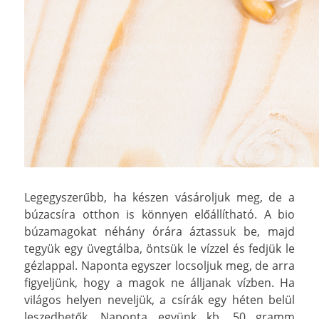
Legegyszerűbb, ha készen vásároljuk meg, de a
búzacsíra otthon is könnyen előállítható. A bio
búzamagokat néhány órára áztassuk be, majd
tegyük egy üvegtálba, öntsük le vízzel és fedjük le
gézlappal. Naponta egyszer locsoljuk meg, de arra
figyeljünk, hogy a magok ne álljanak vízben. Ha
világos helyen neveljük, a csírák egy héten belül
leszedhetők. Naponta együnk kb. 50 gramm