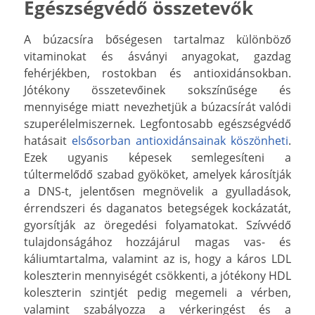
Egészségvédő összetevők
A búzacsíra bőségesen tartalmaz különböző
vitaminokat és ásványi anyagokat, gazdag
fehérjékben, rostokban és antioxidánsokban.
Jótékony összetevőinek sokszínűsége és
mennyisége miatt nevezhetjük a búzacsírát valódi
szuperélelmiszernek. Legfontosabb egészségvédő
hatásait
elsősorban antioxidánsainak köszönheti
.
Ezek ugyanis képesek semlegesíteni a
túltermelődő szabad gyököket, amelyek károsítják
a DNS-t, jelentősen megnövelik a gyulladások,
érrendszeri és daganatos betegségek kockázatát,
gyorsítják az öregedési folyamatokat. Szívvédő
tulajdonságához hozzájárul magas vas- és
káliumtartalma, valamint az is, hogy a káros LDL
koleszterin mennyiségét csökkenti, a jótékony HDL
koleszterin szintjét pedig megemeli a vérben,
valamint szabályozza a vérkeringést és a