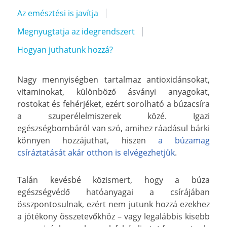
Az emésztési is javítja
Megnyugtatja az idegrendszert
Hogyan juthatunk hozzá?
Nagy mennyiségben tartalmaz antioxidánsokat,
vitaminokat, különböző ásványi anyagokat,
rostokat és fehérjéket, ezért sorolható a búzacsíra
a szuperélelmiszerek közé. Igazi
egészségbombáról van szó, amihez ráadásul bárki
könnyen hozzájuthat, hiszen
a búzamag
csíráztatását akár otthon is elvégezhetjük
.
Talán kevésbé közismert, hogy a búza
egészségvédő hatóanyagai a csírájában
összpontosulnak, ezért nem jutunk hozzá ezekhez
a jótékony összetevőkhöz – vagy legalábbis kisebb