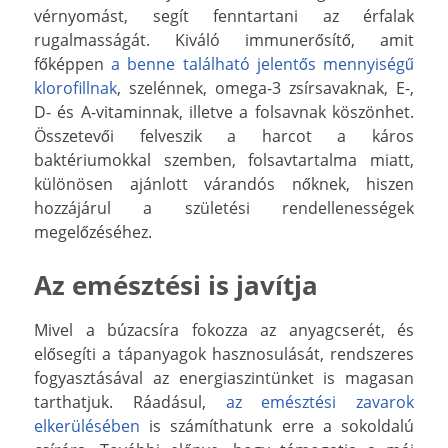
vérnyomást, segít fenntartani az érfalak
rugalmasságát. Kiváló immunerősítő, amit
főképpen
a benne található jelentős mennyiségű
klorofillnak
, szelénnek, omega-3 zsírsavaknak, E-,
D- és A-vitaminnak, illetve a folsavnak köszönhet.
Összetevői felveszik a harcot a káros
baktériumokkal szemben, folsavtartalma miatt,
különösen ajánlott várandós nőknek, hiszen
hozzájárul a születési rendellenességek
megelőzéséhez.
Az emésztési is javítja
Mivel a búzacsíra fokozza az anyagcserét, és
elősegíti a tápanyagok hasznosulását, rendszeres
fogyasztásával az energiaszintünket is magasan
tarthatjuk. Ráadásul,
az emésztési zavarok
elkerülésében
is számíthatunk erre a sokoldalú