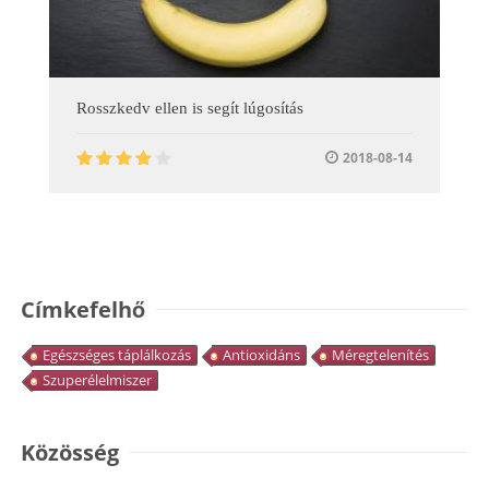
Rosszkedv ellen is segít lúgosítás
2018-08-14
Címkefelhő
Egészséges táplálkozás
Antioxidáns
Méregtelenítés
Szuperélelmiszer
Közösség