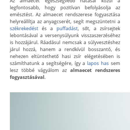
Az almaecet egészségvédő hatásai közül a
legfontosabb, hogy pozitívan befolyásolja az
emésztést. Az almaecet rendszerese fogyasztása
helyreállítja az anyagcserét, segít megszüntetni a
székrekedést
és a
puffadást
, sőt, a zsírsejtek
lebontásával a versenysúlyunk visszaszerzéséhez
is hozzájárul. Ráadásul nemcsak a súlyvesztéshez
járul hozzá, hanem a rendkívül bosszantó, és
nehezen eltüntethető hasi zsír elégetésében is
számíthatunk a segítségére, így a
lapos has
sem
lesz többé vágyálom az
almaecet rendszeres
fogyasztásával
.