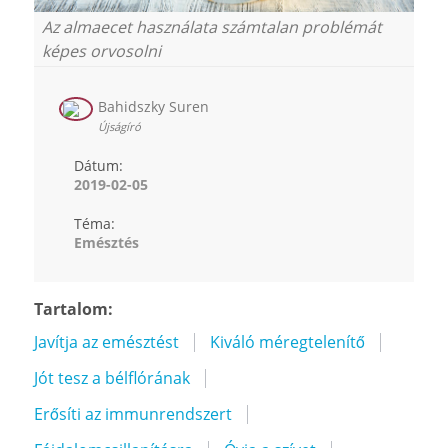
Az almaecet használata számtalan problémát
képes orvosolni
Bahidszky Suren
Újságíró
Dátum:
2019-02-05
Téma:
Emésztés
Tartalom:
Javítja az emésztést
Kiváló méregtelenítő
Jót tesz a bélflórának
Erősíti az immunrendszert