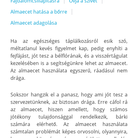
Fájdalomcsillapításra
Óvja a szívet
Almaecet hatása a bőrre
Almaecet adagolása
Ha az egészséges táplálkozásról esik szó,
méltatlanul kevés figyelmet kap, pedig enyhíti a
fejfájást, jót tesz a bélflórának, és a visszértágulat
kezelésében is a segítségünkre lehet az almaecet.
Az almaecet használata egyszerű, ráadásul nem
drága.
Sokszor hangzik el a panasz, hogy ami jót tesz a
szervezetünknek, az biztosan drága. Erre cáfol rá
az almaecet, hiszen amellett, hogy számos
jótékony tulajdonsággal rendelkezik, bárki
számára elérhető. Az almaecet használata
számtalan problémát képes orvosolni, olyannyira,