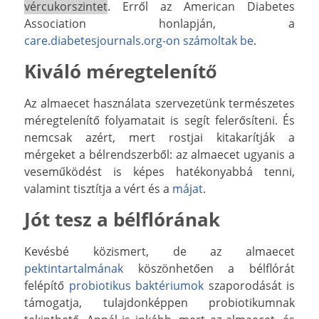
vércukorszintet
. Erről az American Diabetes
Association honlapján, a
care.diabetesjournals.org-on számoltak be
.
Kiváló méregtelenítő
Az almaecet használata szervezetünk természetes
méregtelenítő folyamatait is segít felerősíteni. És
nemcsak azért, mert rostjai kitakarítják a
mérgeket a bélrendszerből: az almaecet ugyanis a
veseműködést is képes hatékonyabbá tenni,
valamint tisztítja a vért és a
májat
.
Jót tesz a bélflórának
Kevésbé közismert, de az almaecet
pektintartalmának
köszönhetően a bélflórát
felépítő
probiotikus baktériumok
szaporodását is
támogatja, tulajdonképpen probiotikumnak