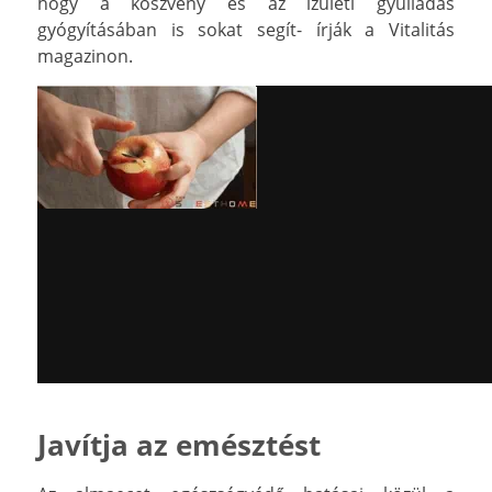
hogy a köszvény és az ízületi gyulladás
gyógyításában is sokat segít- írják a Vitalitás
magazinon.
Javítja az emésztést