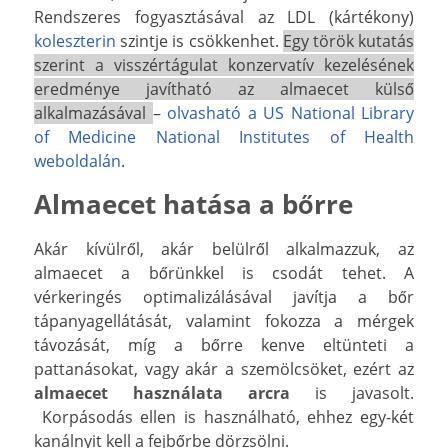
Rendszeres fogyasztásával az LDL (kártékony)
koleszterin
szintje is csökkenhet.
Egy török kutatás
szerint a visszértágulat konzervatív kezelésének
eredménye javítható az almaecet külső
alkalmazásával
–
olvasható a US National Library
of Medicine National Institutes of Health
weboldalán
.
Almaecet hatása a bőrre
Akár kívülről, akár belülről alkalmazzuk, az
almaecet a bőrünkkel is csodát tehet. A
vérkeringés optimalizálásával javítja a bőr
tápanyagellátását, valamint fokozza a mérgek
távozását, míg a bőrre kenve eltünteti a
pattanásokat, vagy akár a szemölcsöket, ezért az
almaecet használata arcra
is javasolt.
Korpásodás ellen is használható, ehhez egy-két
kanálnyit kell a fejbőrbe dörzsölni.