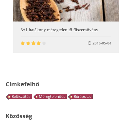
3+1 hatékony méregtelenítő fűszernövény
2016-05-04
Címkefelhő
Béltisztítás
Méregtelenítés
Bőrápolás
Közösség