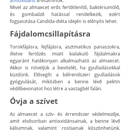
antioxidáns
B-vitaminok.
Mivel az almaecet erős fertőtlenítő, baktériumölő,
és gombaűző hatással rendelkezik, ezért
fogyasztása Candida-diéta idején is előnyös lehet.
Fájdalomcsillapításra
Torokfájásra, fejfájásra, asztmatikus panaszokra,
illetve fertőzés miatt kialakuló fájdalmakra
egyaránt hatékonyan alkalmazható az almaecet.
Akkor is növeljük a bevitelét, ha gyulladásokkal
küzdünk. Elősegíti a bélrendszeri gyulladások
gyógyulását, miközben a benne lévő pektin
védőbevonatot hoz létre a vastagbél falán.
Óvja a szívet
Az almaecet a szív- és érrendszer védelmezője,
amit elsősorban antioxidánsainak, a benne lévő
káliumnak, valamint rostjainak köszönhetünk.