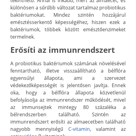
tekinthető. Annál is inkább, mert az almaecet, és
különösen a sűrűbb változat tartalmaz probiotikus
baktériumokat. Mindez szintén hozzájárul
emésztésserkentő képességéhez, hiszen ezek a
baktériumok, többek között emésztőenzimeket
termelnek.
Erősíti az immunrendszert
A probiotikus baktériumok számának növelésével
fenntartható, illetve visszaállítható a bélflóra
egyensúlyi állapota, ami a szervezet
védekezőképességét is jelentősen javítja. Ennek
oka, hogy a bélflóra állapota közvetlenül
befolyásolja az immunrendszer működését, mivel
az immunsejtek mintegy 80 százaléka a
bélrendszerben található. Szintén az
immunrendszert erősíti az almaecetben található
nagyobb mennyiségű
C-vitamin
, valamint az