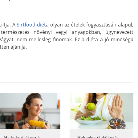
ltja. A
Sirtfood-diéta
olyan az ételek fogyasztásán alapul,
természetes növényi vegyi anyagokban, úgynevezett
vágyat, nem mellesleg finomak. Ez a diéta a jó minőségű
ten ajánlja.
Ha kukoricát eszik
Helytelen táplálkozás –