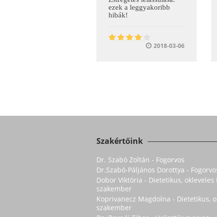
ezek a leggyakoribb
hibák!
2018-03-06
Szakértőink
Dr. Szabó Zoltán - Fogorvos
Dr.Szabó-Páljános Dorottya - Fogorvo
Dobor Viktória - Dietetikus, oklevele
szakember
Koprivanecz Magdolna - Dietetikus, 
szakember