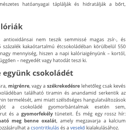
mészetes hatóanyagai táplálják és hidratálják a bőrt,
lóriák
é antioxidánsai nem teszik semmissé magas zsír-, és
5 százalék kakaótartalmú étcsokoládéban körülbelül 550
en nagy mennyiség, hiszen a napi kalóriaigényünk – kortól,
 függően – negyedét vagy hatodát teszi ki.
e együnk csokoládét
sra,
migrénre
, vagy a
székrekedésre
lehetőleg csak kevés
oládéban található tiramin és anandamid serkentik az
nin termelését, ami miatt szélsőséges hangulatváltozások
 jót a csokoládé gyomorbántalmak esetén sem,
urut és a
gyomorfekély
tüneteit. És még egy rossz hír:
ható meg benne oxalát
, amely megzavarja a kalcium
hozzájárulhat a
csontritkulás
és a
vesekő
kialakulásához.