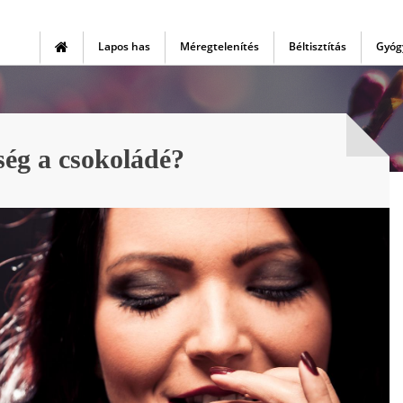
Lapos has
Méregtelenítés
Béltisztítás
Gyóg
ség a csokoládé?