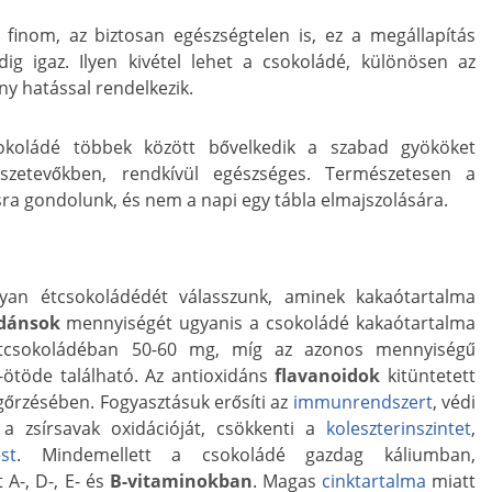
finom, az biztosan egészségtelen is, ez a megállapítás
g igaz. Ilyen kivétel lehet a csokoládé, különösen az
y hatással rendelkezik.
koládé többek között bővelkedik a szabad gyököket
szetevőkben, rendkívül egészséges. Természetesen a
ra gondolunk, és nem a napi egy tábla elmajszolására.
yan étcsokoládédét válasszunk, aminek kakaótartalma
idánsok
mennyiségét ugyanis a csokoládé kakaótartalma
csokoládéban 50-60 mg, míg az azonos mennyiségű
ötöde található. Az antioxidáns
flavanoidok
kitüntetett
őrzésében. Fogyasztásuk erősíti az
immunrendszert
, védi
 a zsírsavak oxidációját, csökkenti a
koleszterinszintet
,
st
. Mindemellett a csokoládé gazdag káliumban,
A-, D-, E- és
B-vitaminokban
. Magas
cinktartalma
miatt