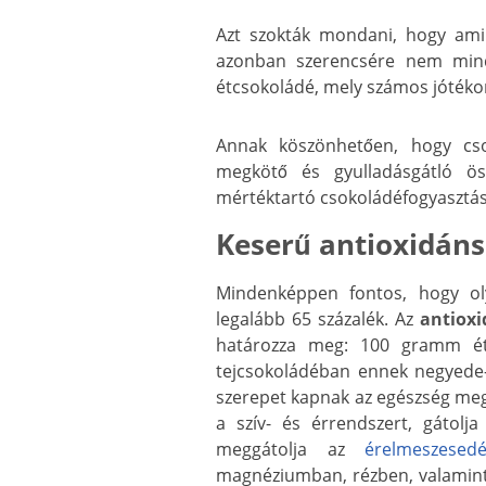
Azt szokták mondani, hogy ami 
azonban szerencsére nem mindi
étcsokoládé, mely számos jótékon
Annak köszönhetően, hogy cso
megkötő és gyulladásgátló ös
mértéktartó csokoládéfogyasztás
Keserű antioxidáns
Mindenképpen fontos, hogy ol
legalább 65 százalék. Az
antiox
határozza meg: 100 gramm ét
tejcsokoládéban ennek negyede-
szerepet kapnak az egészség meg
a szív- és érrendszert, gátolja
meggátolja az
érelmeszesedé
magnéziumban, rézben, valamint 