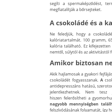
segíti a spermaképződést, ter
megfiatalítják a bőrsejteket.
A csokoládé és a ka
Ne feledjük, hogy a csokolád
kalóriatartalmát. 100 gramm, 6
kalória található. Ez kifejezett
nemtől, súlytól és az aktivitástól
Amikor biztosan n
Akik hajlamosak a gyakori fejfájá
csokoládét fogyasszanak.
A
csok
antidepresszáns hatású, szeroto
jelentkezhetnek. Nem tesz
hiszen felerősítheti a gyomorh
nagyobb mennyiségben talál
felszívódásának folyamatát, így 