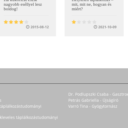
nagyobb eséllyel lesz
mit, mit ne, hogyan és
boldog!
miért?
2015-08-12
2021-10-09
Dr. Podlupszki Csaba - Gasztro
s
Petrás Gabriella - Újságíró
s táplálkozástudományi
Varró Tina - Gyógytornász
okleveles táplálkozástudományi