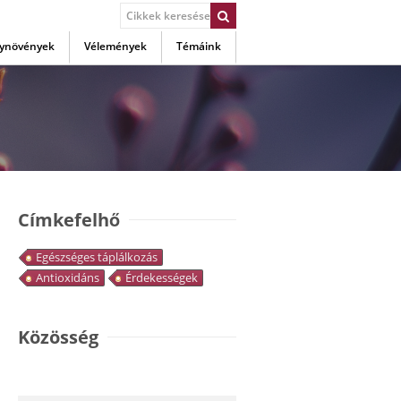
ynövények
Vélemények
Témáink
Címkefelhő
Egészséges táplálkozás
Antioxidáns
Érdekességek
Közösség