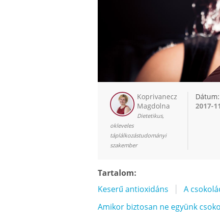
Koprivanecz
Dátum:
Magdolna
2017-1
Dietetikus,
okleveles
táplálkozástudományi
szakember
Tartalom:
Keserű antioxidáns
A csokolá
Amikor biztosan ne együnk csoko