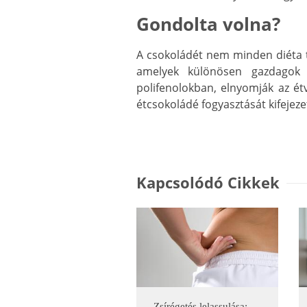
Gondolta volna?
A csokoládét nem minden diéta ti
amelyek különösen gazdagok 
polifenolokban, elnyomják az ét
étcsokoládé fogyasztását kifejezet
Kapcsolódó Cikkek
Zsírégetés lelassulása: