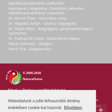
táplálkozástudományi szakember
Koprivanecz Magdolna - Dietetikus, okleveles
táplálkozástudományi szakember
Dr. Darnói Tibor - Holisztikus orvos
Dr. Hegedűs Zoltán - Szülész-nőgyógyász
Dr. Olajos Attila - Belgyógyász, gasztroenterológus,
üzemorvos
Dr. Podlupszki Csaba - Gasztroenterológus
Petrás Gabriella - Újságíró
Varró Tina - Gyógytornász
© 2006-2026
NaturalSwiss
Rólunk
|
Általános szerződési feltételek
Copyright © 2006-2026 NaturalSwiss
Minden jog fenntartva. Az
Weboldalunk a jobb felhasználói élmény
oldal tartalma nem másolható a Natural Swiss írásos beleegyezése
érdekében cookie-kat használ.
Bővebben
nélkül. -
pr@swissmedia.info