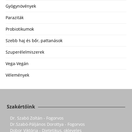
Gyógynövények
Paraziták
Probiotikumok
Szebb haj és bőr, pattanások
Szuperélelmiszerek
Vega-Vegán
Vélemények
Szakértőink
Dr. Szabó Zoltán - Fogorvos
Dr.Szabó-Páljános Dorottya - Fogorvos
Dobor Viktória - Dietetikus, okleveles