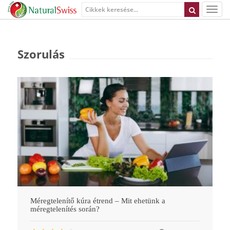
Szorulás
Méregtelenítő kúra étrend – Mit ehetünk a
méregtelenítés során?