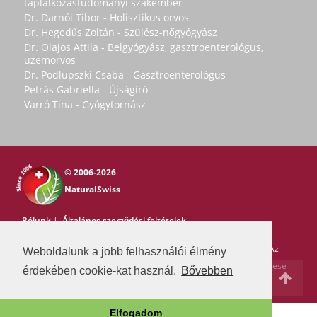
táplálkozástudományi szakember
Dr. Darnói Tibor - Holisztikus orvos
Dr. Hegedűs Zoltán - Szülész-nőgyógyász
Dr. Olajos Attila - Belgyógyász, gasztroenterológus,
üzemorvos
Dr. Podlupszki Csaba - Gasztroenterológus
Petrás Gabriella - Újságíró
Varró Tina - Gyógytornász
© 2006-2026
NaturalSwiss
Rólunk
|
Általános szerződési feltételek
Copyright © 2006-2026 NaturalSwiss
Minden jog fenntartva. Az
Weboldalunk a jobb felhasználói élmény
oldal tartalma nem másolható a Natural Swiss írásos beleegyezése
érdekében cookie-kat használ.
Bővebben
nélkül. -
pr@swissmedia.info
Elfogadom