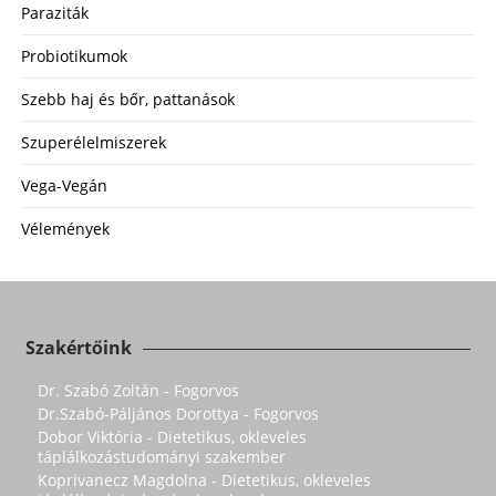
Paraziták
Probiotikumok
Szebb haj és bőr, pattanások
Szuperélelmiszerek
Vega-Vegán
Vélemények
Szakértőink
Dr. Szabó Zoltán - Fogorvos
Dr.Szabó-Páljános Dorottya - Fogorvos
Dobor Viktória - Dietetikus, okleveles
táplálkozástudományi szakember
Koprivanecz Magdolna - Dietetikus, okleveles