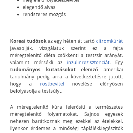
megfelelő folyadékbevitel
elegendő alvás
rendszeres mozgás
Koreai tudósok
az egy héten át tartó
citromkúrát
javasolják, vizsgálatuk szerint ez a fajta
méregtelenítő diéta csökkenti a testzsír arányát,
valamint mérsékli az
inzulinrezisztenciát
. Egy
tudományos kutatásokat elemző
amerikai
tanulmány pedig arra a következtetésre jutott,
hogy a
rostbevitel
növelése előnyösen
befolyásolja a testsúlyt.
A méregtelenítő kúra felerősíti a természetes
méregtelenítő folyamatokat. Sajnos egyesek
nehezen barátkoznak meg ezekkel az ételekkel.
Ilyenkor érdemes a minőségi táplálékkiegészítők