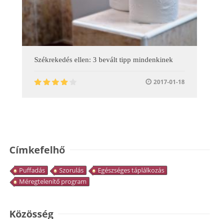
Székrekedés ellen: 3 bevált tipp mindenkinek
2017-01-18
Címkefelhő
Puffadás
Szorulás
Egészséges táplálkozás
Méregtelenítő program
Közösség