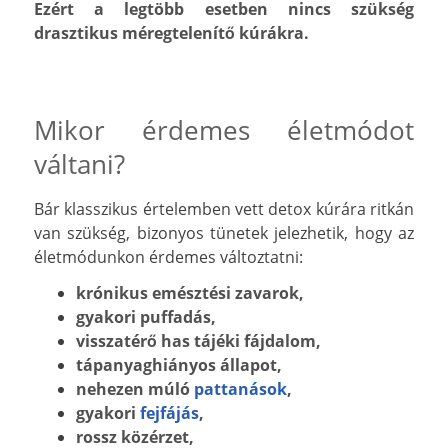
Ezért a legtöbb esetben nincs szükség
drasztikus méregtelenítő kúrákra.
Mikor érdemes életmódot
váltani?
Bár klasszikus értelemben vett detox kúrára ritkán
van szükség, bizonyos tünetek jelezhetik, hogy az
életmódunkon érdemes változtatni:
krónikus emésztési zavarok,
gyakori puffadás,
visszatérő has tájéki fájdalom,
tápanyaghiányos állapot,
nehezen múló
pattanások
,
gyakori
fejfájás
,
rossz közérzet,