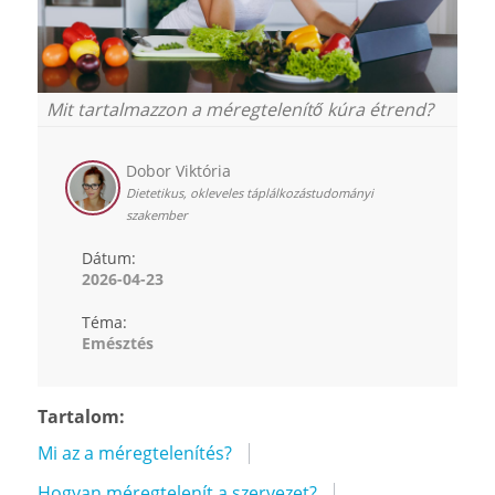
Mit tartalmazzon a méregtelenítő kúra étrend?
Dobor Viktória
Dietetikus, okleveles táplálkozástudományi
szakember
Dátum:
2026-04-23
Téma:
Emésztés
Tartalom:
Mi az a méregtelenítés?
Hogyan méregtelenít a szervezet?