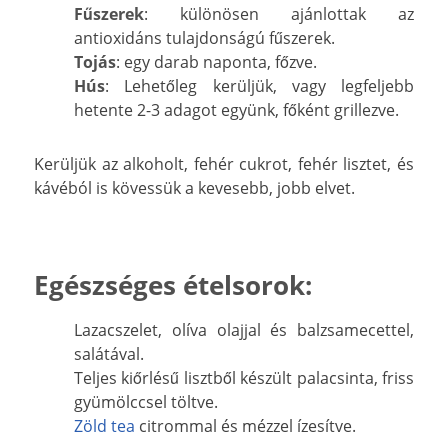
Fűszerek
: különösen ajánlottak az
antioxidáns tulajdonságú fűszerek.
Tojás
: egy darab naponta, főzve.
Hús
: Lehetőleg kerüljük, vagy legfeljebb
hetente 2-3 adagot együnk, főként grillezve.
Kerüljük az alkoholt, fehér cukrot, fehér lisztet, és
kávéból is kövessük a kevesebb, jobb elvet.
Egészséges ételsorok:
Lazacszelet, olíva olajjal és balzsamecettel,
salátával.
Teljes kiőrlésű lisztből készült palacsinta, friss
gyümölccsel töltve.
Zöld tea
citrommal és mézzel ízesítve.