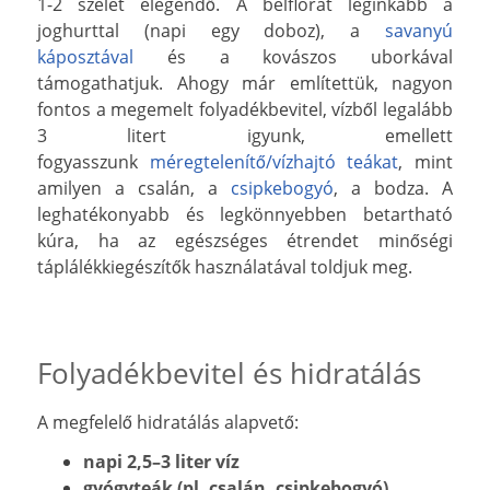
1-2 szelet elegendő. A bélflórát leginkább a
joghurttal (napi egy doboz), a
savanyú
káposztával
és a kovászos uborkával
támogathatjuk. Ahogy már említettük, nagyon
fontos a megemelt folyadékbevitel, vízből legalább
3 litert igyunk, emellett
fogyasszunk
méregtelenítő/vízhajtó teákat
, mint
amilyen a csalán, a
csipkebogyó
, a bodza. A
leghatékonyabb és legkönnyebben betartható
kúra, ha az egészséges étrendet minőségi
táplálékkiegészítők használatával toldjuk meg.
Folyadékbevitel és hidratálás
A megfelelő hidratálás alapvető:
napi 2,5–3 liter víz
gyógyteák (pl. csalán, csipkebogyó)