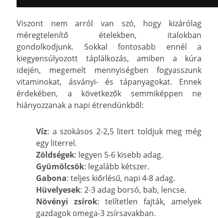
Viszont nem arról van szó, hogy kizárólag
méregtelenítő ételekben, italokban
gondolkodjunk. Sokkal fontosabb ennél a
kiegyensúlyozott táplálkozás, amiben a kúra
idején, megemelt mennyiségben fogyasszunk
vitaminokat, ásványi- és tápanyagokat. Ennek
érdekében, a következők semmiképpen ne
hiányozzanak a napi étrendünkből:
Víz
: a szokásos 2-2,5 litert toldjuk meg még
egy literrel.
Zöldségek
: legyen 5-6 kisebb adag.
Gyümölcsök
: legalább kétszer.
Gabona
: teljes kiőrlésű, napi 4-8 adag.
Hüvelyesek
: 2-3 adag borsó, bab, lencse.
Növényi zsírok
: telítetlen fajták, amelyek
gazdagok omega-3 zsírsavakban.