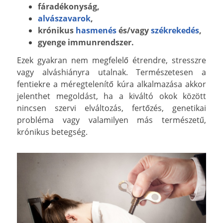
fáradékonyság,
alvászavarok
,
krónikus
hasmenés
és/vagy
székrekedés
,
gyenge immunrendszer.
Ezek gyakran nem megfelelő étrendre, stresszre
vagy alváshiányra utalnak. Természetesen a
fentiekre a méregtelenítő kúra alkalmazása akkor
jelenthet megoldást, ha a kiváltó okok között
nincsen szervi elváltozás, fertőzés, genetikai
probléma vagy valamilyen más természetű,
krónikus betegség.