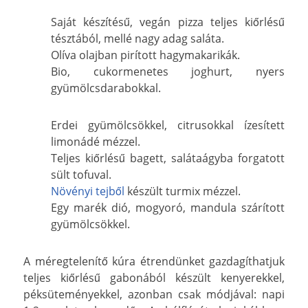
Saját készítésű, vegán pizza teljes kiőrlésű
tésztából, mellé nagy adag saláta.
Olíva olajban pirított hagymakarikák.
Bio, cukormenetes joghurt, nyers
gyümölcsdarabokkal.
Erdei gyümölcsökkel, citrusokkal ízesített
limonádé mézzel.
Teljes kiőrlésű bagett, salátaágyba forgatott
sült tofuval.
Növényi tejből
készült turmix mézzel.
Egy marék dió, mogyoró, mandula szárított
gyümölcsökkel.
A méregtelenítő kúra étrendünket gazdagíthatjuk
teljes kiőrlésű gabonából készült kenyerekkel,
péksüteményekkel, azonban csak módjával: napi