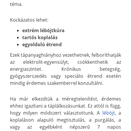
téma.
Kockázatos lehet:
extrém léböjtkúra
tartós koplalás
egyoldalú étrend
Ezek tápanyaghiányhoz vezethetnek, felboríthatják
az elektrolit-egyensúlyt, csökkenthetik az
energiaszintet. Krónikus betegség,
gyógyszerszedés vagy speciális étrend esetén
mindig érdemes szakemberrel konzultálni.
Ha már elkezdtük a méregtelenítést, érdemes
ehhez igazítani a táplálkozásunkat. Ez attól is függ,
hogy milyen módszert választottunk. A
léböjt
, a
koplaláson alapuló megtisztulás, a purgálás, a
vagy az egyébként népszerű 7 napos