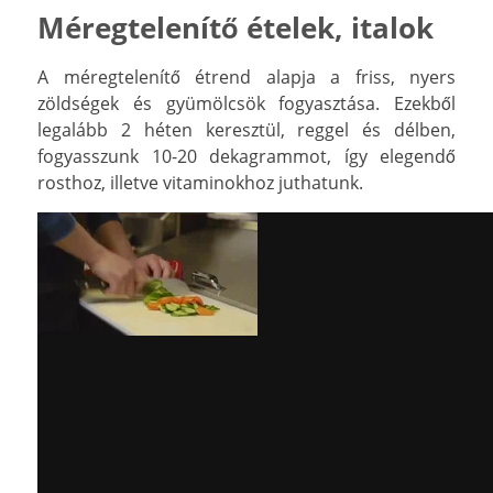
Méregtelenítő ételek, italok
A méregtelenítő étrend alapja a friss, nyers
zöldségek és gyümölcsök fogyasztása. Ezekből
legalább 2 héten keresztül, reggel és délben,
fogyasszunk 10-20 dekagrammot, így elegendő
rosthoz, illetve vitaminokhoz juthatunk.