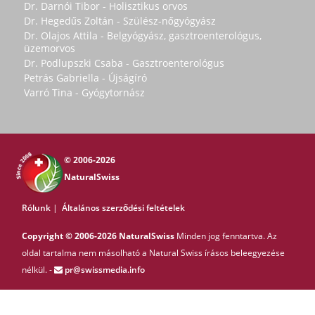
Dr. Darnói Tibor - Holisztikus orvos
Dr. Hegedűs Zoltán - Szülész-nőgyógyász
Dr. Olajos Attila - Belgyógyász, gasztroenterológus,
üzemorvos
Dr. Podlupszki Csaba - Gasztroenterológus
Petrás Gabriella - Újságíró
Varró Tina - Gyógytornász
© 2006-2026
NaturalSwiss
Rólunk
|
Általános szerződési feltételek
Copyright © 2006-2026 NaturalSwiss
Minden jog fenntartva. Az
oldal tartalma nem másolható a Natural Swiss írásos beleegyezése
nélkül. -
pr@swissmedia.info