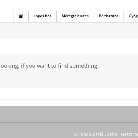
Lapos has
Méregtelenítés
Béltisztítás
Gyóg
 looking, if you want to find something.
Dr. Podlupszki Csaba - Gasztro