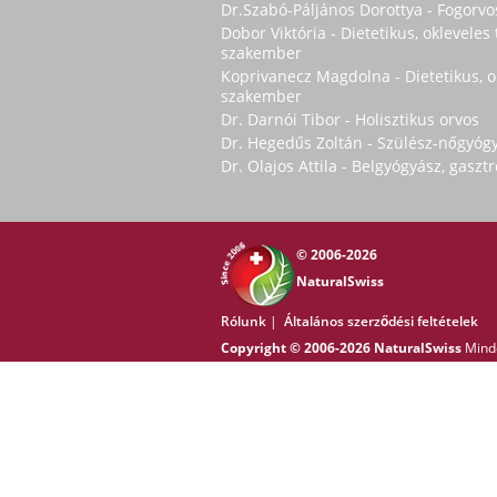
Dr.Szabó-Páljános Dorottya - Fogorvo
Dobor Viktória - Dietetikus, oklevele
szakember
Koprivanecz Magdolna - Dietetikus, 
szakember
Dr. Darnói Tibor - Holisztikus orvos
Dr. Hegedűs Zoltán - Szülész-nőgyóg
Dr. Olajos Attila - Belgyógyász, gasz
© 2006-2026
NaturalSwiss
Rólunk
|
Általános szerződési feltételek
Copyright © 2006-2026 NaturalSwiss
Minde