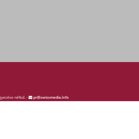
gyezése nélkül. -
pr@swissmedia.info