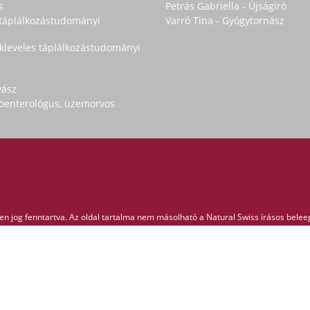
s
Petrás Gabriella - Újságíró
s táplálkozástudományi
Varró Tina - Gyógytornász
okleveles táplálkozástudományi
yász
troenterológus, üzemorvos
n jog fenntartva. Az oldal tartalma nem másolható a Natural Swiss írásos belee