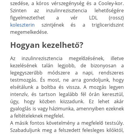
szedése, a kóros vérszegénység és a Cooley-kor.
Szinten az inzulinrezisztencia lehetőségére
figyelmeztethet a vér LDL (rossz)
koleszterin
szintjének és a trigliceridszint
megemelkedése.
Hogyan kezelhető?
Az inzulinrezisztencia megelőzésének, illetve
kezelésének talán legjobb, de bizonyosan a
legegyszerűbb módszere a napi, rendszeres
testmozgás. És most, ne arra gondoljunk, hogy
elsétálunk a boltba és vissza. A mozgás legyen
intenzív, és tartson legalább fél órán keresztül,
úgy, hogy közben kiizzadunk. Ez lehet akár
gyaloglás is vagy házimunka, amennyiben ezeknek
a feltételeknek megfelel.
A másik fontos követelmény a megfelelő testsúly.
Szabaduljunk meg a felszedett felesleges kilóktól,