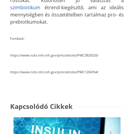
rostokat. Különösen jó választás a
szimbiotikum
étrend-kiegészítő, ami az ideális
mennyiségben és összetételben tartalmaz pro- és
prebiotkumokat.
Források:
https://www.ncbi.nlm.nih.gov/pmc/articles/PMC3820526/
https://www.ncbi.nlm.nih.gov/pmc/articles/PMC1204764/
Kapcsolódó Cikkek