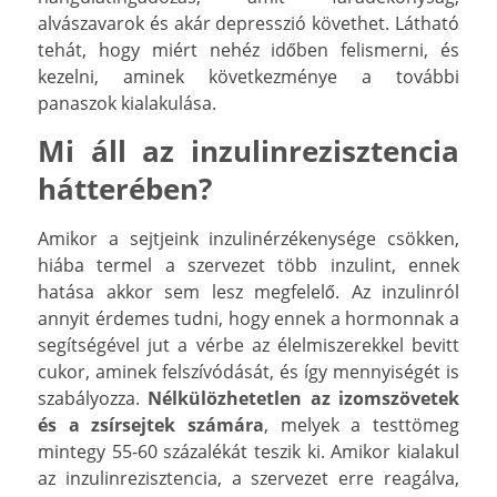
alvászavarok és akár depresszió követhet. Látható
tehát, hogy miért nehéz időben felismerni, és
kezelni, aminek következménye a további
panaszok kialakulása.
Mi áll az inzulinrezisztencia
hátterében?
Amikor a sejtjeink inzulinérzékenysége csökken,
hiába termel a szervezet több inzulint, ennek
hatása akkor sem lesz megfelelő. Az inzulinról
annyit érdemes tudni, hogy ennek a hormonnak a
segítségével jut a vérbe az élelmiszerekkel bevitt
cukor, aminek felszívódását, és így mennyiségét is
szabályozza.
Nélkülözhetetlen az izomszövetek
és a zsírsejtek számára
, melyek a testtömeg
mintegy 55-60 százalékát teszik ki. Amikor kialakul
az inzulinrezisztencia, a szervezet erre reagálva,