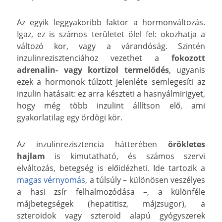
Az egyik leggyakoribb faktor a hormonváltozás.
Igaz, ez is számos területet ölel fel: okozhatja a
változó kor, vagy a várandóság. Szintén
inzulinrezisztenciához vezethet a
fokozott
adrenalin- vagy kortizol termelődés
, ugyanis
ezek a hormonok túlzott jelenléte semlegesíti az
inzulin hatásait: ez arra készteti a hasnyálmirigyet,
hogy még több inzulint állítson elő, ami
gyakorlatilag egy ördögi kör.
Az inzulinrezisztencia hátterében
örökletes
hajlam
is kimutatható, és számos szervi
elváltozás, betegség is előidézheti. Ide tartozik a
magas vérnyomás
, a túlsúly – különösen veszélyes
a hasi zsír felhalmozódása –, a különféle
májbetegségek (hepatitisz, májzsugor), a
szteroidok vagy szteroid alapú gyógyszerek