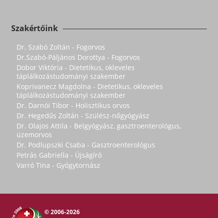
Szakértőink
Dr. Szabó Zoltán - Fogorvos
Dr.Szabó-Páljános Dorottya - Fogorvos
Dobor Viktória - Dietetikus, okleveles
táplálkozástudományi szakember
Koprivanecz Magdolna - Dietetikus, okleveles
táplálkozástudományi szakember
Dr. Darnói Tibor - Holisztikus orvos
Dr. Hegedűs Zoltán - Szülész-nőgyógyász
Dr. Olajos Attila - Belgyógyász, gasztroenterológus,
üzemorvos
Dr. Podlupszki Csaba - Gasztroenterológus
Petrás Gabriella - Újságíró
Varró Tina - Gyógytornász
© 2006-2026