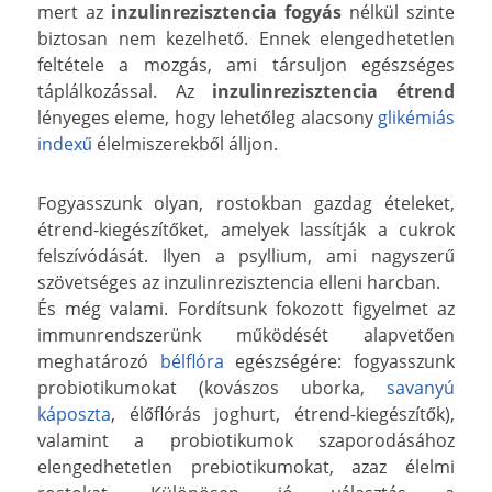
mert az
inzulinrezisztencia fogyás
nélkül szinte
biztosan nem kezelhető. Ennek elengedhetetlen
feltétele a mozgás, ami társuljon egészséges
táplálkozással. Az
inzulinrezisztencia étrend
lényeges eleme, hogy lehetőleg alacsony
glikémiás
indexű
élelmiszerekből álljon.
Fogyasszunk olyan, rostokban gazdag ételeket,
étrend-kiegészítőket, amelyek lassítják a cukrok
felszívódását. Ilyen a psyllium, ami nagyszerű
szövetséges az inzulinrezisztencia elleni harcban.
És még valami. Fordítsunk fokozott figyelmet az
immunrendszerünk működését alapvetően
meghatározó
bélflóra
egészségére: fogyasszunk
probiotikumokat (kovászos uborka,
savanyú
káposzta
, élőflórás joghurt, étrend-kiegészítők),
valamint a probiotikumok szaporodásához
elengedhetetlen prebiotikumokat, azaz élelmi