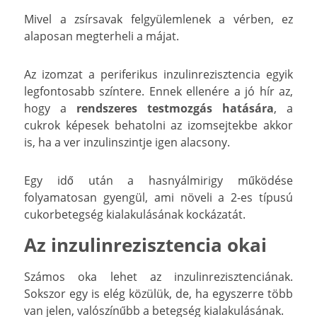
Mivel a zsírsavak felgyülemlenek a vérben, ez
alaposan megterheli a májat.
Az izomzat a periferikus inzulinrezisztencia egyik
legfontosabb színtere. Ennek ellenére a jó hír az,
hogy a
rendszeres testmozgás hatására
, a
cukrok képesek behatolni az izomsejtekbe akkor
is, ha a ver inzulinszintje igen alacsony.
Egy idő után a hasnyálmirigy működése
folyamatosan gyengül, ami növeli a 2-es típusú
cukorbetegség kialakulásának kockázatát.
Az inzulinrezisztencia okai
Számos oka lehet az inzulinrezisztenciának.
Sokszor egy is elég közülük, de, ha egyszerre több
van jelen, valószínűbb a betegség kialakulásának.