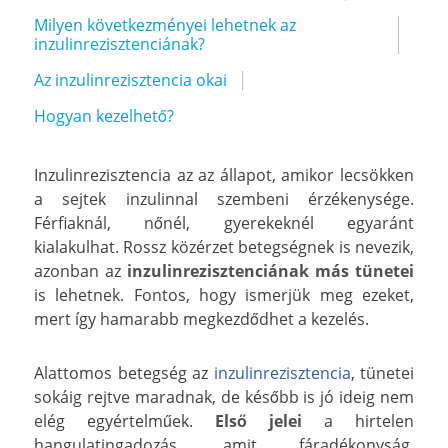
Milyen következményei lehetnek az
inzulinrezisztenciának?
Az inzulinrezisztencia okai
Hogyan kezelhető?
Inzulinrezisztencia az az állapot, amikor lecsökken
a sejtek inzulinnal szembeni érzékenysége.
Férfiaknál, nőnél, gyerekeknél egyaránt
kialakulhat. Rossz közérzet betegségnek is nevezik,
azonban az
inzulinrezisztenciának más tünetei
is lehetnek. Fontos, hogy ismerjük meg ezeket,
mert így hamarabb megkezdődhet a kezelés.
Alattomos betegség az
inzulinrezisztencia
, tünetei
sokáig rejtve maradnak, de később is jó ideig nem
elég egyértelműek.
Első jelei
a hirtelen
hangulatingadozás, amit fáradékonyság,