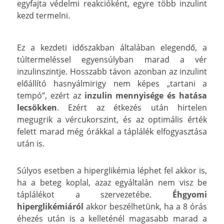
egyfajta védelmi reakcióként, egyre több inzulint
kezd termelni.
Ez a kezdeti időszakban általában elegendő, a
túltermeléssel egyensúlyban marad a vér
inzulinszintje. Hosszabb távon azonban az inzulint
előállító hasnyálmirigy nem képes „tartani a
tempó”, ezért az
inzulin mennyisége és hatása
lecsökken
. Ezért az étkezés után hirtelen
megugrik a vércukorszint, és az optimális érték
felett marad még órákkal a táplálék elfogyasztása
után is.
Súlyos esetben a hiperglikémia léphet fel akkor is,
ha a beteg koplal, azaz egyáltalán nem visz be
táplálékot a szervezetébe.
Éhgyomi
hiperglikémiáról
akkor beszélhetünk, ha a 8 órás
éhezés után is a kelleténél magasabb marad a