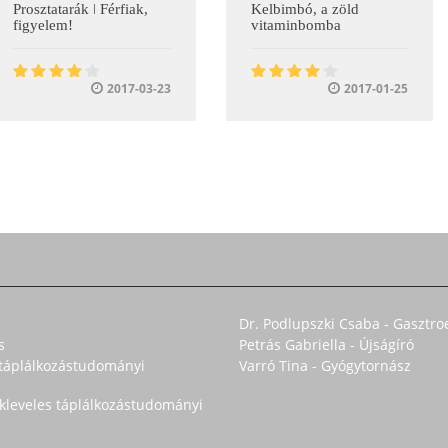
Prosztatarák ǀ Férfiak,
Kelbimbó, a zöld
figyelem!
vitaminbomba
2017-03-23
2017-01-25
Dr. Podlupszki Csaba - Gasztro
s
Petrás Gabriella - Újságíró
s táplálkozástudományi
Varró Tina - Gyógytornász
okleveles táplálkozástudományi