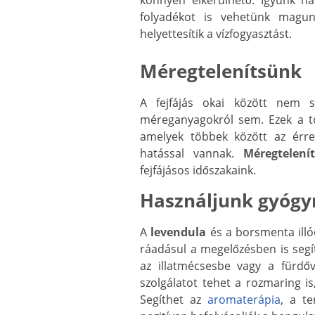
folyadékot is vehetünk magun
helyettesítik a vízfogyasztást.
Méregtelenítsünk
A fejfájás okai között nem 
méreganyagokról sem. Ezek a to
amelyek többek között az érr
hatással vannak.
Méregtelení
fejfájásos időszakaink.
Használjunk gyóg
A
levendula
és a borsmenta illóo
ráadásul a megelőzésben is segí
az illatmécsesbe vagy a fürdőv
szolgálatot tehet a rozmaring is
Segíthet az
aromaterápia
, a te