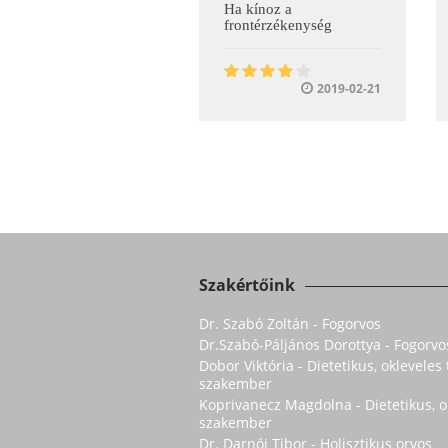
Ha kínoz a
frontérzékenység
2019-02-21
Szakértőink
Dr. Szabó Zoltán - Fogorvos
Dr.Szabó-Páljános Dorottya - Fogorvo
Dobor Viktória - Dietetikus, oklevele
szakember
Koprivanecz Magdolna - Dietetikus, 
szakember
Dr. Darnói Tibor - Holisztikus orvos