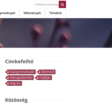
ynövények
Vélemények
Témáink
Címkefelhő
Gyógynövények
Életmód
Méregtelenítés
Fejfájás
Migrén
Közösség