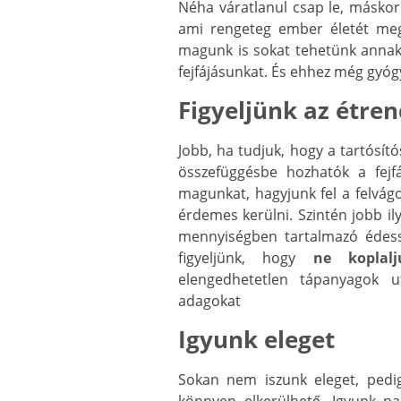
Néha váratlanul csap le, máskor
ami rengeteg ember életét megke
magunk is sokat tehetünk annak
fejfájásunkat. És ehhez még gyó
Figyeljünk az étre
Jobb, ha tudjuk, hogy a tartósít
összefüggésbe hozhatók a fejf
magunkat, hagyjunk fel a felvág
érdemes kerülni. Szintén jobb i
mennyiségben tartalmazó édess
figyeljünk, hogy
ne koplalj
elengedhetetlen tápanyagok u
adagokat
Igyunk eleget
Sokan nem iszunk eleget, pedig
könnyen elkerülhető. Igyunk na