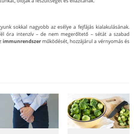
unkat, oldják a feszültséget és ellazítanak.
yunk sokkal nagyobb az esélye a fejfájás kialakulásának.
él óra intenzív – de nem megerőltető – sétát a szabad
az
immunrendszer
működését, hozzájárul a vérnyomás és