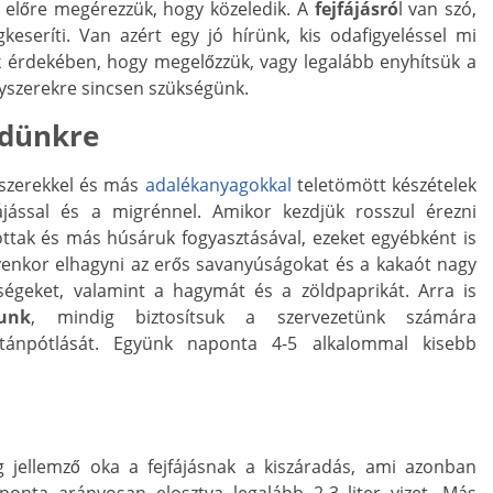
 előre megérezzük, hogy közeledik. A
fejfájásró
l van szó,
seríti. Van azért egy jó hírünk, kis odafigyeléssel mi
 érdekében, hogy megelőzzük, vagy legalább enyhítsük a
gyszerekre sincsen szükségünk.
ndünkre
ószerekkel és más
adalékanyagokkal
teletömött készételek
ájással és a migrénnel. Amikor kezdjük rosszul érezni
ottak és más húsáruk fogyasztásával, ezeket egyébként is
lyenkor elhagyni az erős savanyúságokat és a kakaót nagy
égeket, valamint a hagymát és a zöldpaprikát. Arra is
unk
, mindig biztosítsuk a szervezetünk számára
tánpótlását. Együnk naponta 4-5 alkalommal kisebb
 jellemző oka a fejfájásnak a kiszáradás, ami azonban
ponta arányosan elosztva legalább 2-3 liter vizet. Más