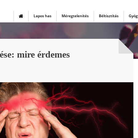
Lapos has
Méregtelenítés
Béltisztítás
Gyóg
ése: mire érdemes