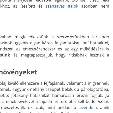
khoz, az ízesített és
szénsavas italok
azonban nem
szabad megfeledkeznünk a szervezetünkben lerakódó
xinok ugyanis olyan káros folyamatokat indíthatnak el,
endszer, az emésztőrendszer és az
a
g
y
működésére is
tsünk
és megtapasztaljuk, hogy ritkábbak lesznek a
ynövényeket
laj kiváló ellenszere a fejfájásnak, valamint a migrénnek,
tenek. Tegyünk néhány cseppet belőlük a párologtatóba,
ízbe: jótékony hatásaikat hamarosan érezni fogjuk. Jó
, aminek levelével a fájdalmas területet kell bedörzsölni.
rmészetes illatok azok, mint például a
levendula
, amik