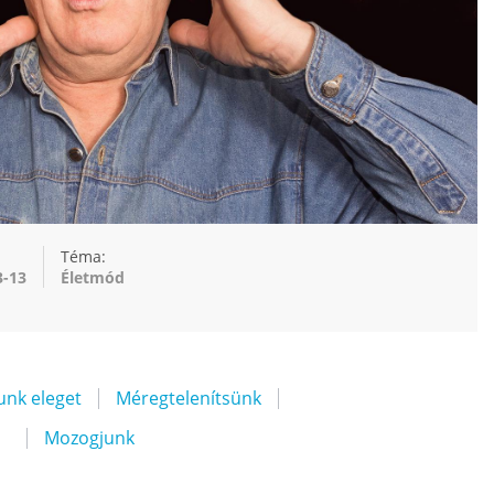
Téma:
3-13
Életmód
unk eleget
Méregtelenítsünk
t
Mozogjunk