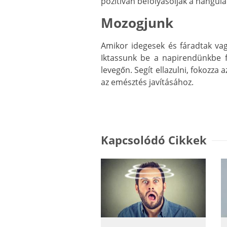
pozitívan befolyásolják a hangulat
Mozogjunk
Amikor idegesek és fáradtak vag
Iktassunk be a napirendünkbe f
levegőn. Segít ellazulni, fokozza 
az emésztés javításához.
Kapcsolódó Cikkek