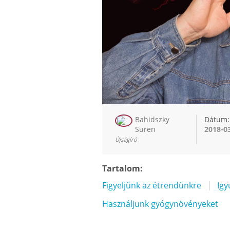
Bahidszky
Dátum:
Suren
2018-0
Újságíró
Tartalom:
Figyeljünk az étrendünkre
Igy
Használjunk gyógynövényeke