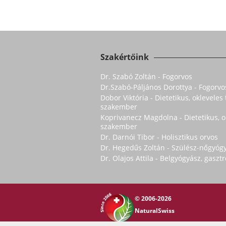
Szakértőink
Dr. Szabó Zoltán - Fogorvos
Dr.Szabó-Páljános Dorottya - Fogorvo
Dobor Viktória - Dietetikus, oklevele
szakember
Koprivanecz Magdolna - Dietetikus, 
szakember
Dr. Darnói Tibor - Holisztikus orvos
Dr. Hegedűs Zoltán - Szülész-nőgyóg
Dr. Olajos Attila - Belgyógyász, gasz
© 2006-2026
NaturalSwiss