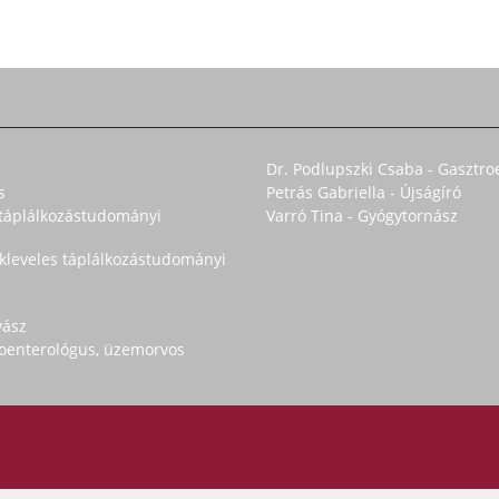
Dr. Podlupszki Csaba - Gasztro
s
Petrás Gabriella - Újságíró
s táplálkozástudományi
Varró Tina - Gyógytornász
okleveles táplálkozástudományi
yász
troenterológus, üzemorvos