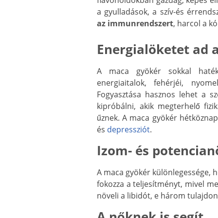
flavonoidokban gazdag, képes el
a gyulladások, a szív-és érrend
az immunrendszert
, harcol a k
Energialöketet ad 
A maca gyökér sokkal haték
energiaitalok, fehérjéi, nyom
Fogyasztása hasznos lehet a s
kipróbálni, akik megterhelő fiz
űznek. A maca gyökér hétközna
és
depressziót
.
Izom- és potencian
A maca gyökér különlegessége, ho
fokozza a teljesítményt, mivel me
növeli a libidót, e három tulajdon
A nőknek is segít