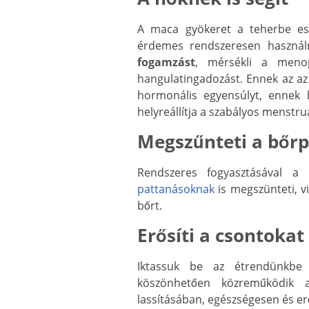
A maca gyökeret a teherbe esn
érdemes rendszeresen használn
fogamzást
, mérsékli a menop
hangulatingadozást. Ennek az az
hormonális egyensúlyt, ennek há
helyreállítja a szabályos menstruá
Megszűnteti a bőr
Rendszeres fogyasztásával 
pattanásoknak
is megszünteti, v
bőrt.
Erősíti a csontokat
Iktassuk be az étrendünkbe
köszönhetően közreműködik
lassításában, egészségesen és er