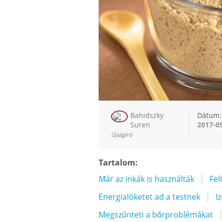
Bahidszky
Dátum:
Suren
2017-0
Újságíró
Tartalom:
Már az inkák is használták
Fel
Energialöketet ad a testnek
I
Megszűnteti a bőrproblémákat