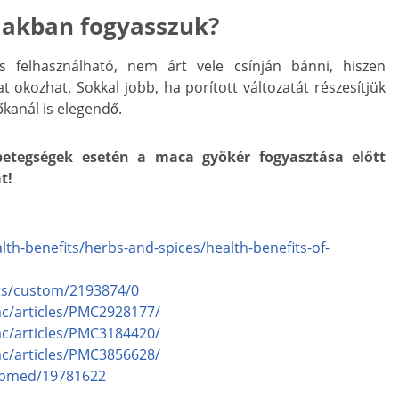
lakban fogyasszuk?
 felhasználható, nem árt vele csínján bánni, hiszen
 okozhat. Sokkal jobb, ha porított változatát részesítjük
kanál is elegendő.
betegségek esetén a maca gyökér fogyasztása előtt
t!
lth-benefits/herbs-and-spices/health-benefits-of-
acts/custom/2193874/0
mc/articles/PMC2928177/
mc/articles/PMC3184420/
mc/articles/PMC3856628/
pubmed/19781622