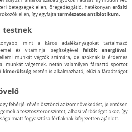
lensúlyozni a káros szabad gyökök hatását, ily módon véd
szeri betegségek ellen, öregedésgátló, hatékonyan
erősíti
órokozók ellen, így egyfajta
természetes antibiotikum
.
a testnek
onyabb, mint a káros adalékanyagokat tartalmazó
elemei és vitaminjai segítségével
feltölt energiával
.
zellemi munkát végzők számára, de azoknak is érdemes
ikai munkát végeznek, netán valamilyen fárasztó sportot
pi
kimerültség
esetén is alkalmazható, elűzi a fáradtságot
övelő
gy fehérjéi révén ösztönzi az izomnövekedést, jelentősen
gemeli a tesztoszteronszintet, alhasi vérbőséget okoz, így
sága miatt fogyasztása férfiaknak kifejezetten ajánlott.