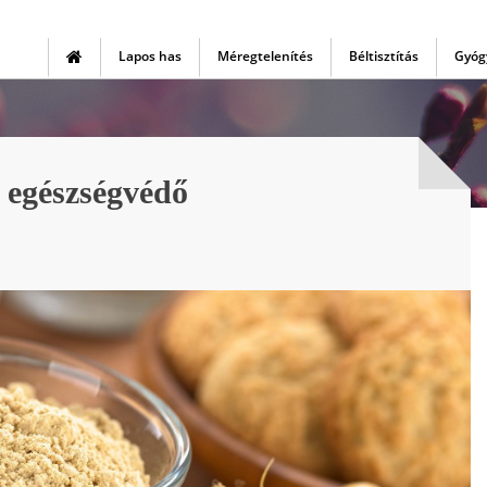
Lapos has
Méregtelenítés
Béltisztítás
Gyóg
 egészségvédő