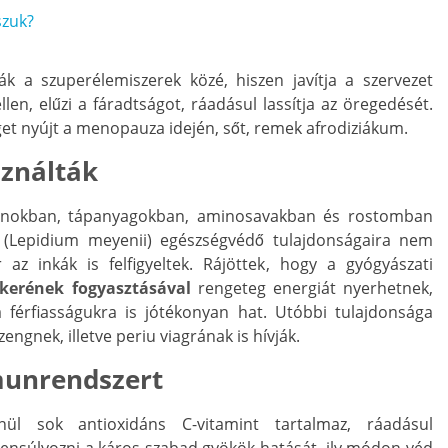
szuk?
k a szuperélemiszerek közé, hiszen javítja a szervezet
len, elűzi a fáradtságot, ráadásul lassítja az öregedését.
et nyújt a menopauza idején, sőt, remek afrodiziákum.
sználták
minokban, tápanyagokban, aminosavakban és rostomban
(Lepidium meyenii) egészségvédő tulajdonságaira nem
az inkák is felfigyeltek. Rájöttek, hogy a gyógyászati
kerének fogyasztásával
rengeteg energiát nyerhetnek,
 férfiasságukra is jótékonyan hat. Utóbbi tulajdonsága
ngnek, illetve periu viagrának is hívják.
munrendszert
ül sok antioxidáns C-vitamint tartalmaz, ráadásul