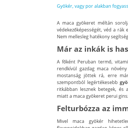
Gyökér, vagy por alakban fogyas
A maca gyökeret méltán soroljá
védekezőképességét, véd a rák el
Nem mellesleg hatékony segítség
Már az inkák is ha
A főként Peruban termő, vita
rendkívül gazdag maca növény 
mostanság jöttek rá, erre már 
szempontból legértékesebb
gyö
ritkábban lesznek betegek, és a
miatt a maca gyökeret perui ginsze
Felturbózza az im
Mivel maca gyökér hihetetlen