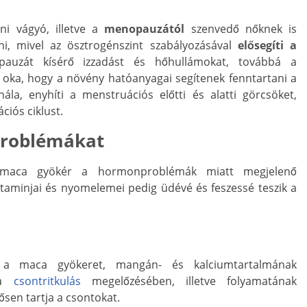
i vágyó, illetve a
menopauzától
szenvedő nőknek is
i, mivel az ösztrogénszint szabályozásával
elősegíti a
auzát kísérő izzadást és hőhullámokat, továbbá a
 oka, hogy a növény hatóanyagai segítenek fenntartani a
la, enyhíti a menstruációs előtti és alatti görcsöket,
ciós ciklust.
problémákat
a maca gyökér a hormonproblémák miatt megjelenő
itaminjai és nyomelemei pedig üdévé és feszessé teszik a
 a maca gyökeret, mangán- és kalciumtartalmának
 a
csontritkulás
megelőzésében, illetve folyamatának
ősen tartja a csontokat.