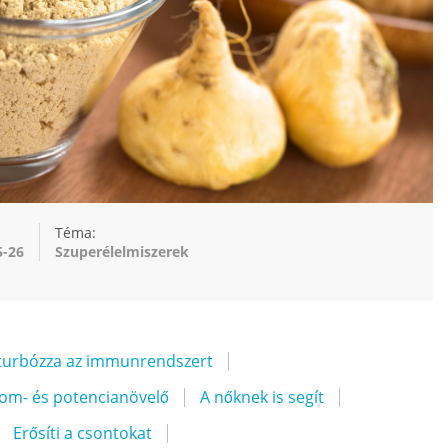
Téma:
5-26
Szuperélelmiszerek
turbózza az immunrendszert
zom- és potencianövelő
A nőknek is segít
Erősíti a csontokat