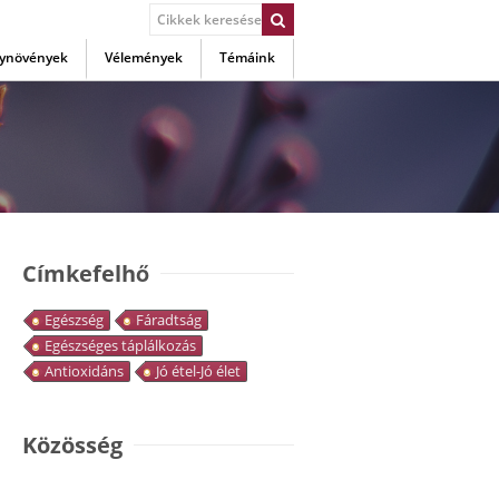
ynövények
Vélemények
Témáink
Címkefelhő
Egészség
Fáradtság
Egészséges táplálkozás
Antioxidáns
Jó étel-Jó élet
Közösség