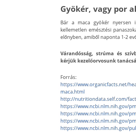
Gyökér, vagy por a
Bár a maca gyökér nyersen is
kellemetlen emésztési panaszokat
előnyben, amiből naponta 1-2 evő
Várandósság, strúma és szív
kérjük kezelőorvosunk tanácsá
Forrás:
https://www.organicfacts.net/hea
maca.html
http://nutritiondata.self.com/f
https://www.ncbi.nlm.nih.gov/p
https://www.ncbi.nlm.nih.gov/p
https://www.ncbi.nlm.nih.gov/p
https://www.ncbi.nlm.nih.gov/