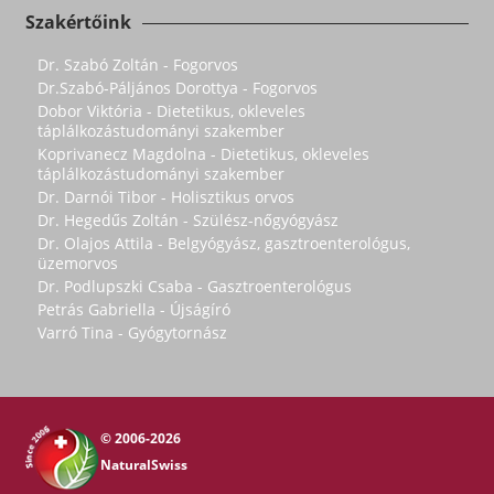
Szakértőink
Dr. Szabó Zoltán - Fogorvos
Dr.Szabó-Páljános Dorottya - Fogorvos
Dobor Viktória - Dietetikus, okleveles
táplálkozástudományi szakember
Koprivanecz Magdolna - Dietetikus, okleveles
táplálkozástudományi szakember
Dr. Darnói Tibor - Holisztikus orvos
Dr. Hegedűs Zoltán - Szülész-nőgyógyász
Dr. Olajos Attila - Belgyógyász, gasztroenterológus,
üzemorvos
Dr. Podlupszki Csaba - Gasztroenterológus
Petrás Gabriella - Újságíró
Varró Tina - Gyógytornász
© 2006-2026
NaturalSwiss