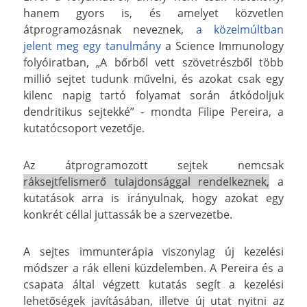
hanem gyors is, és amelyet közvetlen
átprogramozásnak neveznek,
a közelmúltban
jelent meg egy tanulmány
a Science Immunology
folyóiratban, „A bőrből vett szövetrészből több
millió sejtet tudunk művelni, és azokat csak egy
kilenc napig tartó folyamat során átkódoljuk
dendritikus sejtekké” - mondta Filipe Pereira, a
kutatócsoport vezetője.
Az átprogramozott sejtek nemcsak
ráksejtfelismerő tulajdonsággal rendelkeznek,
a
kutatások arra is irányulnak, hogy azokat egy
konkrét céllal juttassák be a szervezetbe.
A sejtes immunterápia viszonylag új kezelési
módszer a rák elleni küzdelemben. A Pereira és a
csapata által végzett kutatás segít a kezelési
lehetőségek javításában, illetve új utat nyitni az