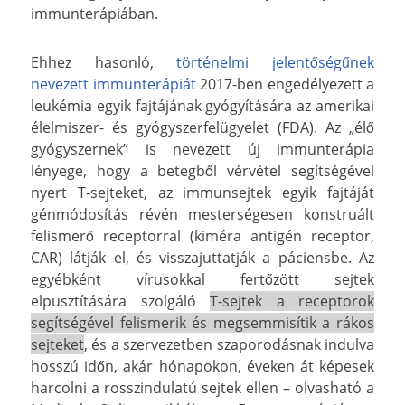
immunterápiában.
Ehhez hasonló,
történelmi jelentőségűnek
nevezett immunterápiát
2017-ben engedélyezett a
leukémia egyik fajtájának gyógyítására az amerikai
élelmiszer- és gyógyszerfelügyelet (FDA). Az „élő
gyógyszernek” is nevezett új immunterápia
lényege, hogy a betegből vérvétel segítségével
nyert T-sejteket, az immunsejtek egyik fajtáját
génmódosítás révén mesterségesen konstruált
felismerő receptorral (kiméra antigén receptor,
CAR) látják el, és visszajuttatják a páciensbe. Az
egyébként vírusokkal fertőzött sejtek
elpusztítására szolgáló
T-sejtek a receptorok
segítségével felismerik és megsemmisítik a rákos
sejteket
, és a szervezetben szaporodásnak indulva
hosszú időn, akár hónapokon, éveken át képesek
harcolni a rosszindulatú sejtek ellen – olvasható a