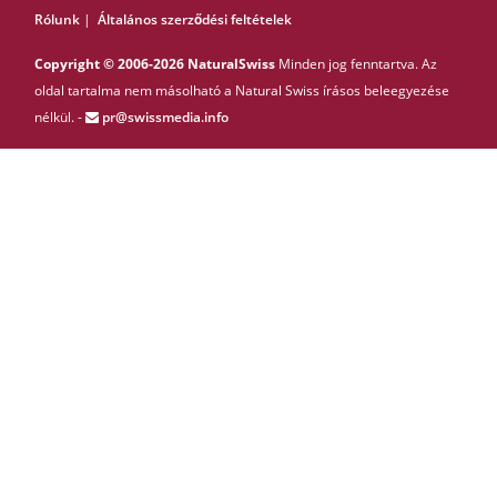
Rólunk
|
Általános szerződési feltételek
Copyright © 2006-2026 NaturalSwiss
Minden jog fenntartva. Az
oldal tartalma nem másolható a Natural Swiss írásos beleegyezése
nélkül. -
pr@swissmedia.info