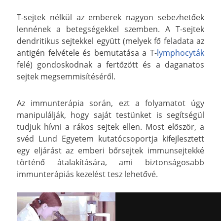
T-sejtek nélkül az emberek nagyon sebezhetőek
lennének a betegségekkel szemben. A T-sejtek
dendritikus sejtekkel együtt (melyek fő feladata az
antigén felvétele és bemutatása a T-
lymphocyták
felé) gondoskodnak a fertőzött és a daganatos
sejtek megsemmisítéséről.
Az immunterápia során, ezt a folyamatot úgy
manipulálják, hogy saját testünket is segítségül
tudjuk hívni a rákos sejtek ellen. Most először, a
svéd Lund Egyetem kutatócsoportja kifejlesztett
egy eljárást az emberi bőrsejtek immunsejtekké
történő átalakítására, ami biztonságosabb
immunterápiás kezelést tesz lehetővé.