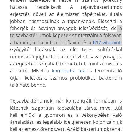
hatással rendelkezik. A tejsavbaktériumos
erjesztés növeli az élelmiszer tápértékét, általa
jobban hasznosulnak a tápanyagok. Elősegíti a
fehérjék és ásványi anyagok felszívódását, de
a
tejsavbaktériumok képesek szintetizálni a folsavat,
a tiamint, a niacint, a riboflavint és a
B12-vitamint
.
Gyógyító hatásúak az élő tejes kultúrákkal
rendelkező joghurtok, az erjesztett savanyúságok,
az erjesztett szójabab termékeket, mint a miso és
a natto. Mivel a
kombucha tea
is fermentáció
útján keletkezik, számos probiotikus baktérium
található benne.
Tejsavbaktériumok már koncentrált formában is
léteznek, szigorúan kapszulába zárva, mivel „túl
kell élniük” a gyomron és a vékonybélen való
áthaladást, és legalább ideiglenesen kolonizálniuk
kell az emésztőrendszert. Az élő baktériumok tehát