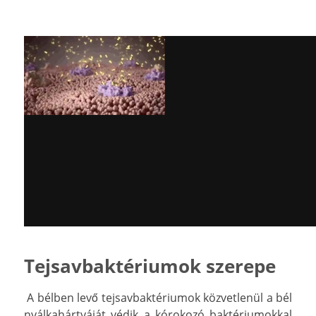
Tejsavbaktériumok szerepe
A bélben levő tejsavbaktériumok közvetlenül a bél
nyálkahártyáját védik a kórokozó baktériumokkal