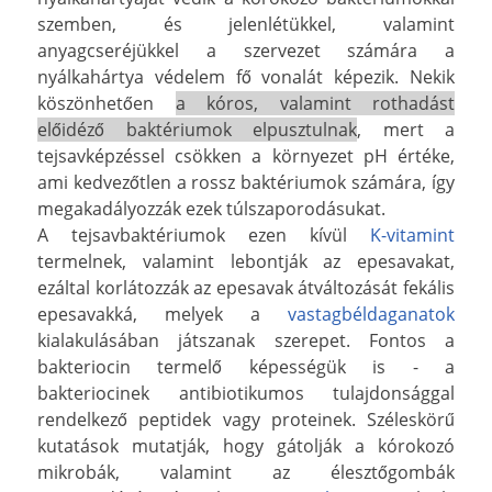
szemben, és jelenlétükkel, valamint
anyagcseréjükkel a szervezet számára a
nyálkahártya védelem fő vonalát képezik. Nekik
köszönhetően
a kóros, valamint rothadást
előidéző baktériumok elpusztulnak
, mert a
tejsavképzéssel csökken a környezet pH értéke,
ami kedvezőtlen a rossz baktériumok számára, így
megakadályozzák ezek túlszaporodásukat.
A tejsavbaktériumok ezen kívül
K-vitamint
termelnek, valamint lebontják az epesavakat,
ezáltal korlátozzák az epesavak átváltozását fekális
epesavakká, melyek a
vastagbéldaganatok
kialakulásában játszanak szerepet. Fontos a
bakteriocin termelő képességük is - a
bakteriocinek antibiotikumos tulajdonsággal
rendelkező peptidek vagy proteinek. Széleskörű
kutatások mutatják, hogy gátolják a kórokozó
mikrobák, valamint az élesztőgombák