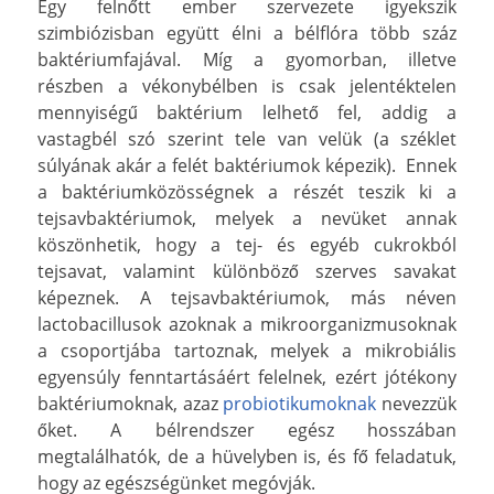
Egy felnőtt ember szervezete igyekszik
szimbiózisban együtt élni a bélflóra több száz
baktériumfajával. Míg a gyomorban, illetve
részben a vékonybélben is csak jelentéktelen
mennyiségű baktérium lelhető fel, addig a
vastagbél szó szerint tele van velük (a széklet
súlyának akár a felét baktériumok képezik). Ennek
a baktériumközösségnek a részét teszik ki a
tejsavbaktériumok, melyek a nevüket annak
köszönhetik, hogy a tej- és egyéb cukrokból
tejsavat, valamint különböző szerves savakat
képeznek. A tejsavbaktériumok, más néven
lactobacillusok azoknak a mikroorganizmusoknak
a csoportjába tartoznak, melyek a mikrobiális
egyensúly fenntartásáért felelnek, ezért jótékony
baktériumoknak, azaz
probiotikumoknak
nevezzük
őket. A bélrendszer egész hosszában
megtalálhatók, de a hüvelyben is, és fő feladatuk,
hogy az egészségünket megóvják.