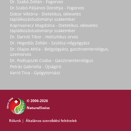
Dr. Szabó Zoltán - Fogorvos
Dr.Szabó-Páljános Dorottya - Fogorvos
Dobor Viktória - Dietetikus, okleveles
táplálkozástudományi szakember
Koprivanecz Magdolna - Dietetikus, okleveles
táplálkozástudományi szakember
Dr. Darnói Tibor - Holisztikus orvos
Dr. Hegedűs Zoltán - Szülész-nőgyógyász
Dr. Olajos Attila - Belgyógyász, gasztroenterológus,
üzemorvos
Dr. Podlupszki Csaba - Gasztroenterológus
Petrás Gabriella - Újságíró
Varró Tina - Gyógytornász
© 2006-2026
NaturalSwiss
Rólunk
|
Általános szerződési feltételek