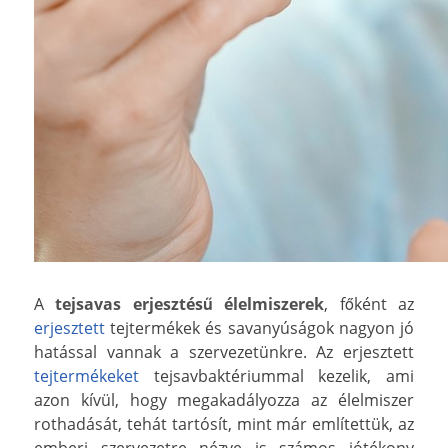
A
tejsavas erjesztésű élelmiszerek
, főként az
erjesztett
tejtermékek és savanyúságok nagyon jó
hatással vannak a szervezetünkre. Az erjesztett
tejtermékeket
tejsavbaktériummal kezelik, ami
azon kívül, hogy megakadályozza az élelmiszer
rothadását, tehát tartósít, mint már említettük, az
emberi szervezetre nézve is számos jótékony