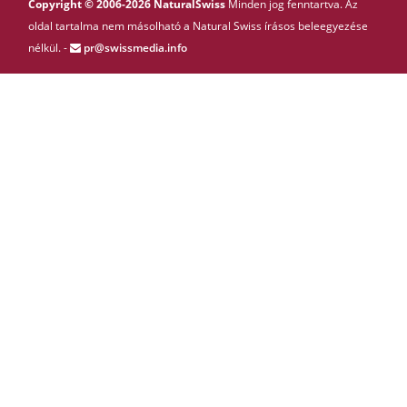
Copyright © 2006-2026 NaturalSwiss
Minden jog fenntartva. Az
oldal tartalma nem másolható a Natural Swiss írásos beleegyezése
nélkül. -
pr@swissmedia.info