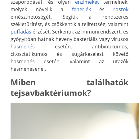
szaporodását, és olyan
enzimeket
termelnek,
melyek növelik a
fehérjék
és
rostok
emészthetőségét. Segítik a rendszeres
székletürítést, és csökkentik a telítettség, valamint
puffadás
érzését. Serkentik az immunrendszert, és
gyógyítóan hatnak heveny bakteriális vagy vírusos
hasmenés
esetén, antibiotikumos,
citosztatikumos és sugárkezelést követő
hasmenés esetén, valamint az utazók
hasmenésénél.
Miben találhatók
tejsavbaktériumok?