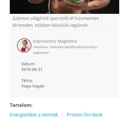
Számos világhírű sportoló él húsmentes
étrenden, többen közülük vegánok
Koprivanecz Magdolna
Dietetikus, okleveles táplálkozástudományi
szakember
Dátum:
2018-08-21
Téma:
Vega-Vegán
Tartalom:
Energialöket a testnek
Protein források