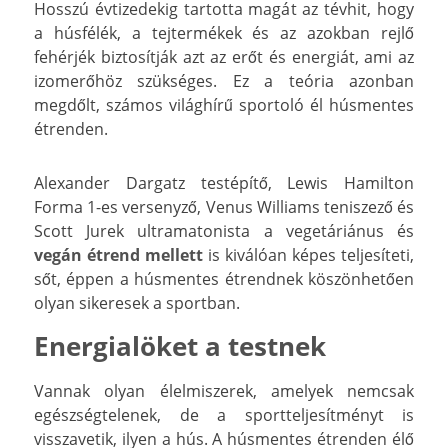
Hosszú évtizedekig tartotta magát az tévhit, hogy
a húsfélék, a tejtermékek és az azokban rejlő
fehérjék biztosítják azt az erőt és energiát, ami az
izomerőhöz szükséges. Ez a teória azonban
megdőlt, számos világhírű sportoló él húsmentes
étrenden.
Alexander Dargatz testépítő, Lewis Hamilton
Forma 1-es versenyző, Venus Williams teniszező és
Scott Jurek ultramatonista a vegetáriánus és
vegán étrend mellett
is kiválóan képes teljesíteti,
sőt, éppen a húsmentes étrendnek köszönhetően
olyan sikeresek a sportban.
Energialöket a testnek
Vannak olyan élelmiszerek, amelyek nemcsak
egészségtelenek, de a sportteljesítményt is
visszavetik, ilyen a hús. A húsmentes étrenden élő