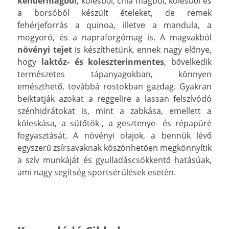
kendermagból
, kölesből, chia magból, kölesből és
a borsóból készült ételeket, de remek
fehérjeforrás a quinoa, illetve a mandula, a
mogyoró, és a napraforgómag is. A magvakból
növényi tejet
is készíthetünk, ennek nagy előnye,
hogy
laktóz- és koleszterinmentes
, bővelkedik
természetes tápanyagokban, könnyen
emészthető, továbbá rostokban gazdag. Gyakran
beiktatják azokat a reggelire a lassan felszívódó
szénhidrátokat is, mint a zabkása, emellett a
köleskása, a sütőtök-, a gesztenye- és répapüré
fogyasztását. A növényi olajok, a bennük lévő
egyszerű zsírsavaknak köszönhetően megkönnyítik
a szív munkáját és gyulladáscsökkentő hatásúak,
ami nagy segítség sportsérülések esetén.