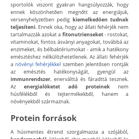
sportolók viszont gyakran hangsúlyozzák, hogy
ennek köszönhetően megnőtt az energiájuk,
versenyhelyzetben pedig
kiemelkedően tudnak
teljesíteni
. Ennek oka, hogy az állati fehérjék nem
tartalmazzák azokat a
fitonutrienseket
- rostokat,
vitaminokat, fontos ásványi anyagokat, továbbá az
enzimeket, és bélbaktériumokat - amik a hatékony
emésztéshez nélkülözhetetlenek. Az állati fehérjék
a
növényi fehérjékkel
szemben jelentősen rontják
az emésztés hatékonyságát, gyengül az
immunrendszer
, enerválttá és fáradttá tesznek.
Az
energialöketet adó proteinek
nem
húsfélékből és tejtermékekből, hanem a
növényekből származnak.
Protein források
A húsmentes étrend szorgalmazza a szójából,