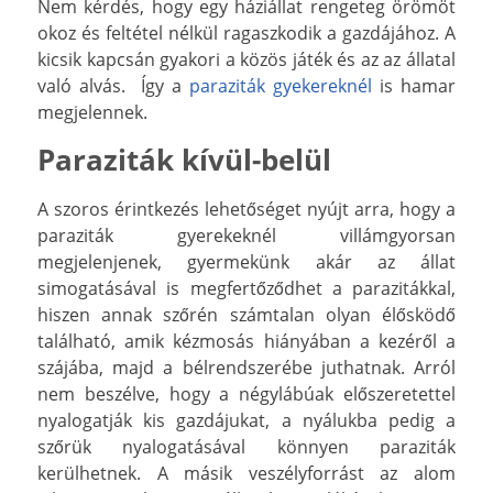
Nem kérdés, hogy egy háziállat rengeteg örömöt
okoz és feltétel nélkül ragaszkodik a gazdájához. A
kicsik kapcsán gyakori a közös játék és az az állatal
való alvás. Így a
paraziták gyekereknél
is hamar
megjelennek.
Paraziták kívül-belül
A szoros érintkezés lehetőséget nyújt arra, hogy a
paraziták gyerekeknél villámgyorsan
megjelenjenek, gyermekünk akár
az állat
simogatásával is megfertőződhet a parazitákkal,
hiszen annak szőrén számtalan olyan élősködő
található, amik kézmosás hiányában a kezéről a
szájába, majd a bélrendszerébe juthatnak. Arról
nem beszélve, hogy a négylábúak előszeretettel
nyalogatják kis gazdájukat, a nyálukba pedig a
szőrük nyalogatásával könnyen paraziták
kerülhetnek. A másik veszélyforrást az alom