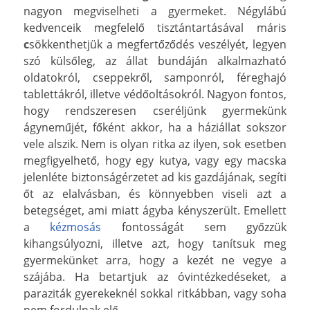
nagyon megviselheti a gyermeket. Négylábú
kedvenceik megfelelő tisztántartásával máris
c
sökkenthetjük a megfertőződés veszélyét, legyen
szó külsőleg, az állat bundáján alkalmazható
oldatokról, cseppekről, samponról, féreghajó
tablettákról, illetve védőoltásokról. Nagyon fontos,
hogy rendszeresen cseréljünk gyermekünk
ágyneműjét, főként akkor, ha a háziállat sokszor
vele alszik. Nem is olyan ritka az ilyen, sok esetben
megfigyelhető, hogy egy kutya, vagy egy macska
jelenléte biztonságérzetet ad kis gazdájának, segíti
őt az elalvásban, és könnyebben viseli azt a
betegséget, ami miatt ágyba kényszerült. Emellett
a
kézmosás
fontosságát sem győzzük
kihangsúlyozni, illetve azt, hogy tanítsuk meg
gyermekünket arra, hogy a kezét ne vegye a
szájába. Ha betartjuk az óvintézkedéseket, a
paraziták gyerekeknél sokkal ritkábban, vagy soha
nem fordulnak elő.