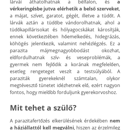
lárvái áthatolhatnak a bélfalon, és
a
vérkeringésbe jutva elérhetik a belső szerveket
,
a májat, szívet, garatot, gégét, illetve a tüdőt. A
lárvák aztán a tüdőbe vándorolhatnak, ahol a
tüdőkapillárisokat és hólyagocskákat károsítják,
ennek következtében hőemelkedés, hidegrázás,
köhögés jelentkezik, valamint nehézlégzés. Ez a
parazita májmegnagyobbodást okozhat,
előfordulhatnak szív- és veseproblémák, a
gyermek nem fejlődik a korának megfelelően,
esetleg rengeteget veszít a testsúlyából. A
paraziták gyerekeknél számtalan, olykor
megtévesztő tünetet idézhetnek elő, ezért nagyon
fontos, hogy mielőbb forduljunk gyerekorvoshoz.
Mit tehet a szülő?
A parazitafertőzés elkerülésének érdekében
nem
a háziállattól kell megválni
, hiszen az érzelmileg