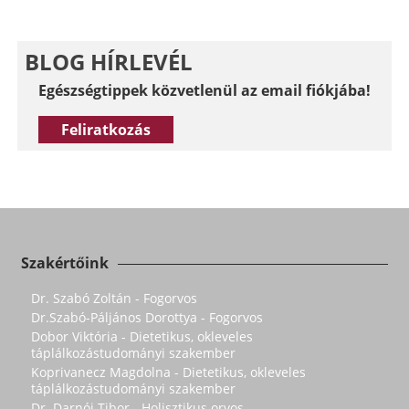
BLOG HÍRLEVÉL
Egészségtippek közvetlenül az email fiókjába!
Feliratkozás
Szakértőink
Dr. Szabó Zoltán - Fogorvos
Dr.Szabó-Páljános Dorottya - Fogorvos
Dobor Viktória - Dietetikus, okleveles
táplálkozástudományi szakember
Koprivanecz Magdolna - Dietetikus, okleveles
táplálkozástudományi szakember
Dr. Darnói Tibor - Holisztikus orvos