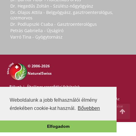
Dr. Hegedűs Zoltán - Szülész-nőgyógyász
Dr. Olajos Attila - Belgyógyász, gasztroenterológus,
üzemorvos
Dr. Podlupszki Csaba - Gasztroenterológus
Petrás Gabriella - Újságíró
Varró Tina - Gyógytornász
© 2006-2026
NaturalSwiss
Rólunk
|
Általános szerződési feltételek
Copyright © 2006-2026 NaturalSwiss
Minden jog fenntartva. Az
Weboldalunk a jobb felhasználói élmény
oldal tartalma nem másolható a Natural Swiss írásos beleegyezése
érdekében cookie-kat használ.
Bővebben
nélkül. -
pr@swissmedia.info
Elfogadom