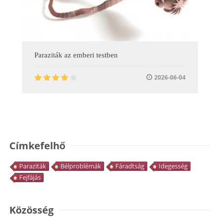
Paraziták az emberi testben
2026-06-04
Címkefelhő
Paraziták
Bélproblémák
Fáradtság
Idegesség
Fejfájás
Közösség