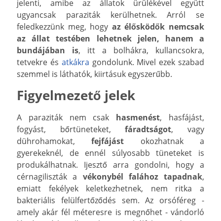
jelenti, amibe az állatok ürülékével együtt
ugyancsak paraziták kerülhetnek. Arról se
feledkezzünk meg, hogy
az élősködők nemcsak
az állat testében lehetnek jelen, hanem a
bundájában is
, itt a bolhákra, kullancsokra,
tetvekre és
atkákra
gondolunk. Mivel ezek szabad
szemmel is láthatók, kiirtásuk egyszerűbb.
Figyelmezető jelek
A paraziták nem csak
hasmenést
, hasfájást,
fogyást, bőrtüneteket,
fáradtságot
, vagy
dührohamokat,
fejfájást
okozhatnak a
gyerekeknél, de ennél súlyosabb tüneteket is
produkálhatnak. Ijesztő arra gondolni, hogy a
cérnagiliszták a
vékonybél falához tapadnak
,
emiatt fekélyek keletkezhetnek, nem ritka a
bakteriális felülfertőződés sem. Az orsóféreg -
amely akár fél méteresre is megnőhet - vándorló