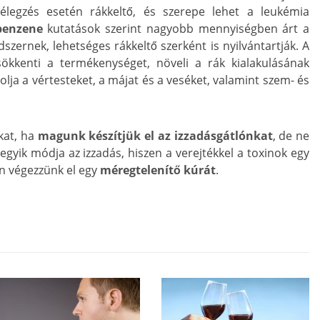
élegzés esetén rákkeltő, és szerepe lehet a leukémia
benzene
kutatások szerint nagyobb mennyiségben árt a
szernek, lehetséges rákkeltő szerként is nyilvántartják. A
sökkenti a termékenységet, növeli a rák kialakulásának
lja a vértesteket, a májat és a veséket, valamint szem- és
kat, ha
magunk készítjük el az izzadásgátlónkat
, de ne
egyik módja az izzadás, hiszen a verejtékkel a toxinok egy
tén végezzünk el egy
méregtelenítő kúrát
.