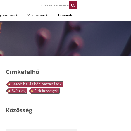
ynövények
Vélemények
Témáink
Címkefelhő
Szebb haj és bőr, pattanások
Szépség
Érdekességek
Közösség