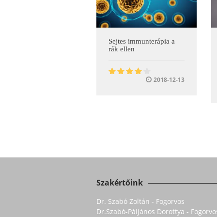
Sejtes immunterápia a
rák ellen
2018-12-13
Szakértőink
Dr. Szabó Zoltán - Fogorvos
Dr.Szabó-Páljános Dorottya - Fogorvo