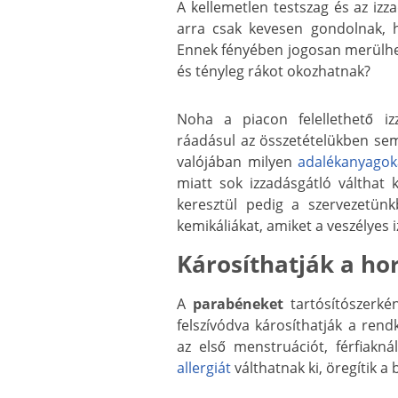
A kellemetlen testszag és az izz
arra csak kevesen gondolnak, 
Ennek fényében jogosan merülhet
és tényleg rákot okozhatnak?
Noha a piacon felellethető iz
ráadásul az összetételükben se
valójában milyen
adalékanyagok
miatt sok izzadásgátló válthat k
keresztül pedig a szervezetün
kemikáliákat, amiket a veszélyes 
Károsíthatják a h
A
parabéneket
tartósítószerkén
felszívódva károsíthatják a ren
az első menstruációt, férfiak
allergiát
válthatnak ki, öregítik a 