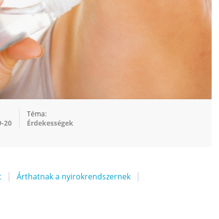
Téma:
9-20
Érdekességek
t
Árthatnak a nyirokrendszernek