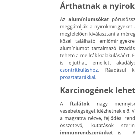
Árthatnak a nyiro
Az
alumíniumsóka
t pórusössz
meggátolják a nyirokmirigyeket
megfelelően kiválasztani a mére
közel található emlőmirigyek
alumíniumot tartalmazó izzadásg
tehető a mellrák kialakulásáért.
is eljuthat, emellett akadál
csontritkuláshoz
. Ráadásul 
prosztatarákkal
.
Karcinogének lehe
A
ftalátok
nagy mennyiség
vesebetegséget idézhetnek elő. V
a magzatra nézve, fejlődési ren
összetevő, kutatások sze
immunrendszerünket
is. A ta