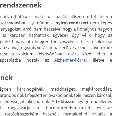
krendszernek
ehúzó hatásuk miatt használják előszeretettel, hiszen
 az izzadásban. Ily módon a
nyirokrendszert
nem képes
ganyagokat, arról nem beszélve, hogy a hónaljhoz nagyon
re is károsan hathatnak. Egyesek úgy vélik, hogy az
átló használata kifejezetten veszélyes, hiszen felelőssé
 Ez az anyag ugyanis véráramba kerülve az mellszövetekhez
yozza a kalcium felszívódását, ezért köze lehet a
kapcsolatba hozták az
Alzheimer-kórral
, illetve a
tnek
ben karcinogének, meddőséget, májkárosodást,
árandós nők kifejezetten óvakodjanak tőle, hiszen károsak
dellenességet okozhatnak. A
triklozán
egy gombaellenes
rint megzavarja a hormonrendszerünket és az
rtósítószerként használt formaldehid irritálja a