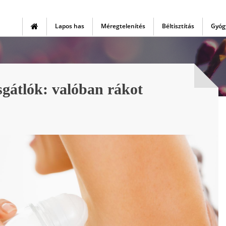
Lapos has
Méregtelenítés
Béltisztítás
Gyóg
sgátlók: valóban rákot