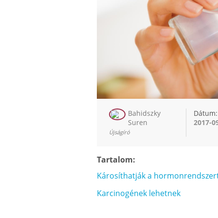
Bahidszky
Dátum:
Suren
2017-0
Újságíró
Tartalom:
Károsíthatják a hormonrendszer
Karcinogének lehetnek