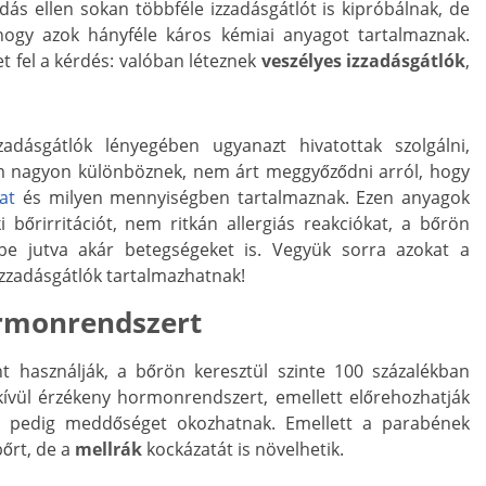
adás ellen sokan többféle izzadásgátlót is kipróbálnak, de
hogy azok hányféle káros kémiai anyagot tartalmaznak.
 fel a kérdés: valóban léteznek
veszélyes izzadásgátlók
,
zadásgátlók lényegében ugyanazt hivatottak szolgálni,
m nagyon különböznek, nem árt meggyőződni arról, hogy
at
és milyen mennyiségben tartalmaznak. Ezen anyagok
i bőrirritációt, nem ritkán allergiás reakciókat, a bőrön
kbe jutva akár betegségeket is. Vegyük sorra azokat a
izzadásgátlók tartalmazhatnak!
ormonrendszert
t használják, a bőrön keresztül szinte 100 százalékban
dkívül érzékeny hormonrendszert, emellett előrehozhatják
nál pedig meddőséget okozhatnak. Emellett a parabének
bőrt, de a
mellrák
kockázatát is növelhetik.