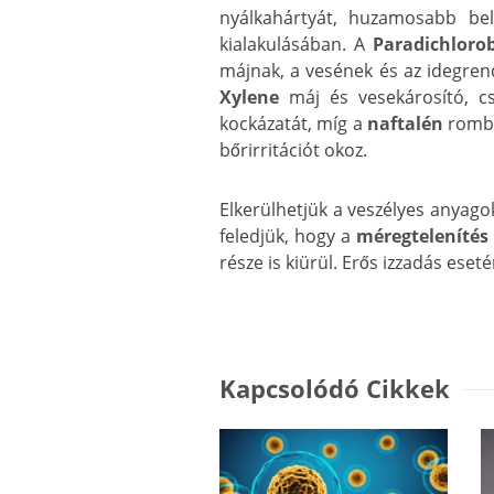
nyálkahártyát, huzamosabb bel
kialakulásában. A
Paradichloro
májnak, a vesének és az idegrend
Xylene
máj és vesekárosító, c
kockázatát, míg a
naftalén
rombo
bőrirritációt okoz.
Elkerülhetjük a veszélyes anyago
feledjük, hogy a
méregtelenítés
része is kiürül. Erős izzadás ese
Kapcsolódó Cikkek