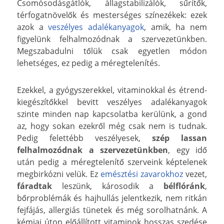
Csomósodásgátlók, állagstabilizálók, sűrítők,
térfogatnövelők és mesterséges színezékek: ezek
azok a
veszélyes adalékanyagok
, amik, ha nem
figyelünk felhalmozódnak a szervezetünkben.
Megszabadulni tőlük csak egyetlen módon
lehetséges, ez pedig a méregtelenítés.
Ezekkel, a gyógyszerekkel, vitaminokkal és étrend-
kiegészítőkkel bevitt veszélyes adalékanyagok
szinte minden nap kapcsolatba kerülünk, a gond
az, hogy sokan ezekről még csak nem is tudnak.
Pedig felettébb veszélyesek,
szép lassan
felhalmozódnak a szervezetünkben
, egy idő
után pedig a méregtelenítő szerveink képtelenek
megbirkózni velük. Ez
emésztési zavarokhoz
vezet,
fáradtak
leszünk, károsodik a
bélflóránk
,
bőrproblémák és hajhullás jelentkezik, nem ritkán
fejfájás, allergiás tünetek és még sorolhatnánk. A
kémiai úton előállított vitaminok hosszas szedése