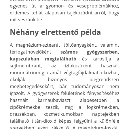
egyenes út a gyomor- és veseproblémákhoz,
érdemes tehát alaposan tájékozódni arról, hogy
mit veszünk be.
Néhány elrettentő példa
A magnézium-sztearát töltőanyagként, valamint
térfogatnövelőként
számos gyógyszerben,
kapszulában megtalálható
és károsítja a
sejtmembránt, az ízfokozóként használt
mononátrium-glutamát végtagfájdalmat okozhat,
okolják bizonyos idegrendszeri
megbetegedésekért, bár tudományosan nem
igazolt. A gyógyszerek felületének fényesítéséhez
használt karnaubaviaszt alapesetben a
cipőkrémekbe teszik, míg a fogkrémekben,
drazsékban, kozmetikumokban, naptejekben
található titán-dioxid képes felgyűlni a különféle
szervekben, ezért rákkeltő. A magnézium-foszfát