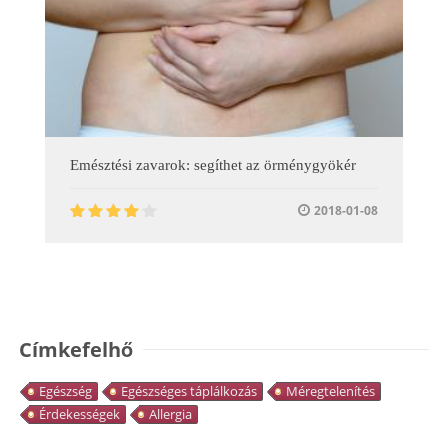
Emésztési zavarok: segíthet az örménygyökér
2018-01-08
Címkefelhő
Egészség
Egészséges táplálkozás
Méregtelenítés
Érdekességek
Allergia