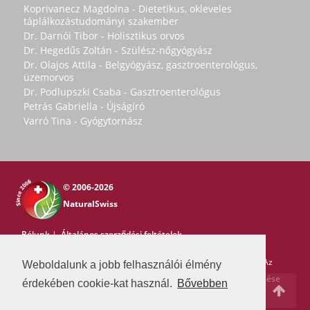
Koprivanecz Magdolna - Dietetikus, okleveles
táplálkozástudományi szakember
Dr. Darnói Tibor - Holisztikus orvos
Dr. Hegedűs Zoltán - Szülész-nőgyógyász
Dr. Olajos Attila - Belgyógyász, gasztroenterológus,
üzemorvos
Dr. Podlupszki Csaba - Gasztroenterológus
Petrás Gabriella - Újságíró
Varró Tina - Gyógytornász
© 2006-2026
NaturalSwiss
Rólunk
|
Általános szerződési feltételek
Copyright © 2006-2026 NaturalSwiss
Minden jog fenntartva. Az
Weboldalunk a jobb felhasználói élmény
oldal tartalma nem másolható a Natural Swiss írásos beleegyezése
érdekében cookie-kat használ.
Bővebben
nélkül. -
pr@swissmedia.info