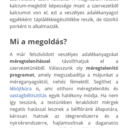
kalcium-megkötő képessége miatt a szervezetből
kalciumot von el, ezt a veszélyes adalékanyagot
egyébként táplálékkiegészítőkbe teszik, de tűzoltó
porként is alkalmazzák.
Mi a megoldás?
A már felszívódott veszélyes adalékanyagokat
méregtelenítéssel
távolíthatjuk el a
szervezetünkből. Válasszunk oly
méregtelenítő
programot
, amely megszabadítja a májunkat a
méreganyagoktól, nehéz fémektől. Segíthet a
léböjtkúra
is
,
ami otthoni méregtelenítés és
vastagbéltisztítás
egyik hatékony módja. Ha nem
így teszünk, a testünkben lerakódott mérgek
negatív hatással lesznek a bélflóránk állapotára,
károsan hatnak az idegrendszerre és a
nyirokrendszerre, hajlamosítnak a daganatos