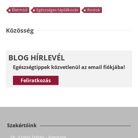
Életmód
Egészséges táplálkozás
Rostok
Közösség
BLOG HÍRLEVÉL
Egészségtippek közvetlenül az email fiókjába!
Feliratkozás
Szakértőink
Dr. Szabó Zoltán - Fogorvos