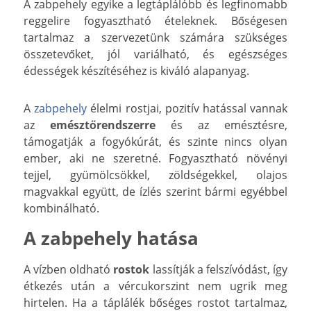
A zabpehely egyike a legtáplálóbb és legfinomabb
reggelire fogyasztható ételeknek. Bőségesen
tartalmaz a szervezetünk számára szükséges
összetevőket, jól variálható, és egészséges
édességek készítéséhez is kiváló alapanyag.
A
zabpehely
élelmi rostjai, pozitív hatással vannak
az
emésztőrendszerre
és az emésztésre,
támogatják a fogyókúrát, és szinte nincs olyan
ember, aki ne szeretné. Fogyasztható növényi
tejjel, gyümölcsökkel, zöldségekkel, olajos
magvakkal együtt, de ízlés szerint bármi egyébbel
kombinálható.
A zabpehely hatása
A vízben oldható
rostok
lassítják a felszívódást, így
étkezés után a vércukorszint nem ugrik meg
hirtelen. Ha a táplálék bőséges rostot tartalmaz,