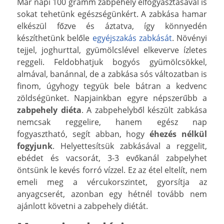
Már napi 100 gramm zabpehely elfogyasztásával is
sokat tehetünk egészségünkért. A zabkása hamar
elkészül főzve és áztatva, így könnyedén
készíthetünk belőle
egyéjszakás zabkását
. Növényi
tejjel, joghurttal, gyümölcslével elkeverve ízletes
reggeli. Feldobhatjuk bogyós gyümölcsökkel,
almával, banánnal, de a zabkása sós változatban is
finom, úgyhogy tegyük bele bátran a kedvenc
zöldségünket. Napjainkban egyre népszerűbb a
zabpehely diéta
. A zabpehelyből készült zabkása
nemcsak reggelire, hanem egész nap
fogyasztható, segít abban, hogy
éhezés nélkül
fogyjunk
. Helyettesítsük zabkásával a reggelit,
ebédet és vacsorát, 3-3 evőkanál zabpelyhet
öntsünk le kevés forró vízzel. Ez az étel eltelít, nem
emeli meg a vércukorszintet, gyorsítja az
anyagcserét, azonban egy hétnél tovább nem
ajánlott követni a zabpehely diétát.