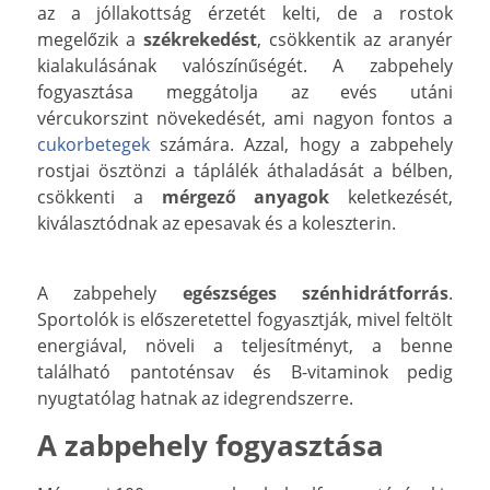
az a jóllakottság érzetét kelti, de a rostok
megelőzik a
székrekedést
, csökkentik az aranyér
kialakulásának valószínűségét. A zabpehely
fogyasztása meggátolja az evés utáni
vércukorszint növekedését, ami nagyon fontos a
cukorbetegek
számára. Azzal, hogy a zabpehely
rostjai ösztönzi a táplálék áthaladását a bélben,
csökkenti a
mérgező anyagok
keletkezését,
kiválasztódnak az epesavak és a koleszterin.
A zabpehely
egészséges szénhidrátforrás
.
Sportolók is előszeretettel fogyasztják, mivel feltölt
energiával, növeli a teljesítményt, a benne
található pantoténsav és B-vitaminok pedig
nyugtatólag hatnak az idegrendszerre.
A zabpehely fogyasztása