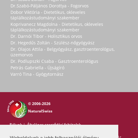
Dr.Szabó-Páljános Dorottya - Fogorvos
Dobor Viktória - Dietetikus, okleveles
táplálkozástudományi szakember
Koprivanecz Magdolna - Dietetikus, okleveles
táplálkozástudományi szakember
Dr. Darnói Tibor - Holisztikus orvos
Dr. Hegedűs Zoltán - Szülész-nőgyógyász
Dr. Olajos Attila - Belgyógyász, gasztroenterológus,
üzemorvos
Dr. Podlupszki Csaba - Gasztroenterológus
Petrás Gabriella - Újságíró
Varró Tina - Gyógytornász
© 2006-2026
NaturalSwiss
Rólunk
|
Általános szerződési feltételek
Copyright © 2006-2026 NaturalSwiss
Minden jog fenntartva. Az