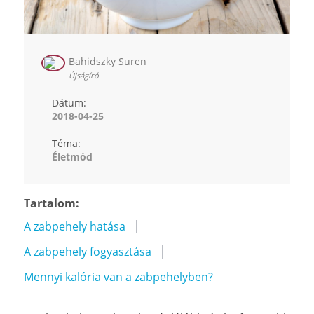
Bahidszky Suren
Újságíró
Dátum:
2018-04-25
Téma:
Életmód
Tartalom:
A zabpehely hatása
A zabpehely fogyasztása
Mennyi kalória van a zabpehelyben?