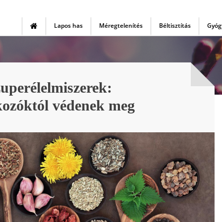
Lapos has
Méregtelenítés
Béltisztítás
Gyóg
uperélelmiszerek:
kozóktól védenek meg