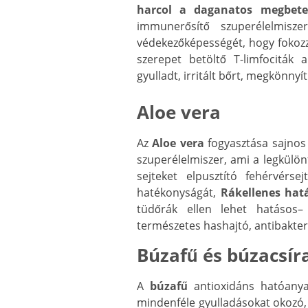
harcol a daganatos megbete
immunerősítő szuperélelmisz
védekezőképességét, hogy foko
szerepet betöltő T-limfociták a
gyulladt, irritált bőrt, megkönnyí
Aloe vera
Az
Aloe vera
fogyasztása sajnos
szuperélelmiszer, ami a legkülö
sejteket elpusztító fehérvérs
hatékonyságát,
Rákellenes hat
tüdőrák ellen lehet hatásos–
természetes hashajtó, antibakteriá
Búzafű és búzacsír
A
búzafű
antioxidáns hatóanyag
mindenféle gyulladásokat okozó, 