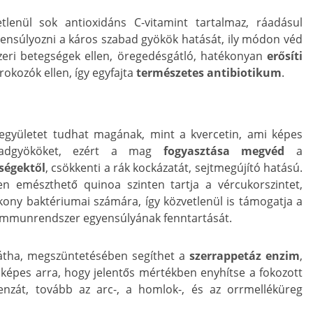
tlenül sok antioxidáns C-vitamint tartalmaz, ráadásul
lensúlyozni a káros szabad gyökök hatását, ily módon véd
szeri betegségek ellen, öregedésgátló, hatékonyan
erősíti
órokozók ellen, így egyfajta
természetes antibiotikum
.
együletet tudhat magának, mint a kvercetin, ami képes
badgyököket, ezért a mag
fogyasztása megvéd
a
gségektől
, csökkenti a rák kockázatát, sejtmegújító hatású.
 emészthető quinoa szinten tartja a vércukorszintet,
tékony baktériumai számára, így közvetlenül is támogatja a
z immunrendszer egyensúlyának fenntartását.
átha, megszüntetésében segíthet a
szerrappetáz enzim
,
épes arra, hogy jelentős mértékben enyhítse a fokozott
uenzát, tovább az arc-, a homlok-, és az orrmelléküreg