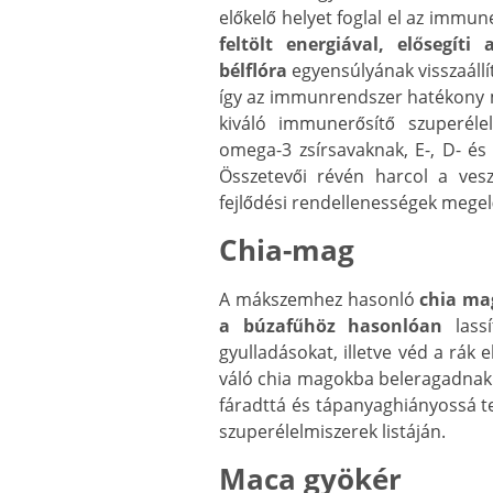
előkelő helyet foglal el az immun
feltölt energiával, elősegít
bélflóra
egyensúlyának visszaáll
így az immunrendszer hatékony 
kiváló immunerősítő szuperélel
omega-3 zsírsavaknak, E-, D- és
Összetevői révén harcol a ves
fejlődési rendellenességek mege
Chia-mag
A mákszemhez hasonló
chia ma
a búzafűhöz hasonlóan
lassí
gyulladásokat, illetve véd a rák e
váló chia magokba beleragadna
fáradttá és tápanyaghiányossá t
szuperélelmiszerek listáján.
Maca gyökér