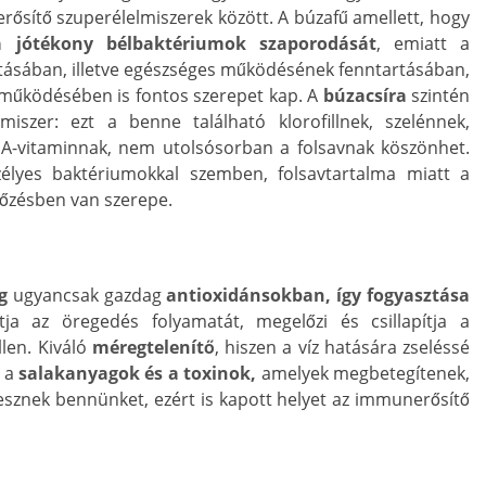
erősítő szuperélelmiszerek között. A búzafű amellett, hogy
i a jótékony bélbaktériumok szaporodását
, emiatt a
ításában, illetve egészséges működésének fenntartásában,
működésében is fontos szerepet kap. A
búzacsíra
szintén
miszer: ezt a benne található klorofillnek, szelénnek,
 A-vitaminnak, nem utolsósorban a folsavnak köszönhet.
zélyes baktériumokkal szemben, folsavtartalma miatt a
lőzésben van szerepe.
g
ugyancsak gazdag
antioxidánsokban, így fogyasztása
tja az öregedés folyamatát, megelőzi és csillapítja a
llen. Kiváló
méregtelenítő
, hiszen a víz hatására zseléssé
k a
salakanyagok és a toxinok,
amelyek megbetegítenek,
esznek bennünket, ezért is kapott helyet az immunerősítő