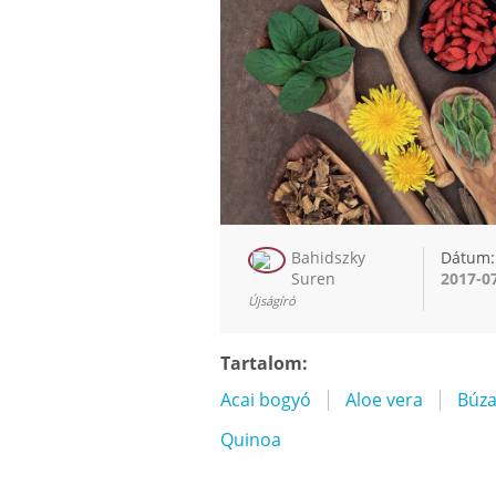
Bahidszky
Dátum:
Suren
2017-0
Újságíró
Tartalom:
Acai bogyó
Aloe vera
Búza
Quinoa