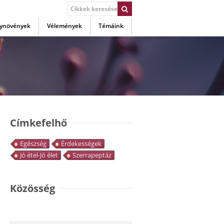
ynövények
Vélemények
Témáink
Címkefelhő
Egészség
Érdekességek
Jó étel-Jó élet
Szerrapeptáz
Közösség