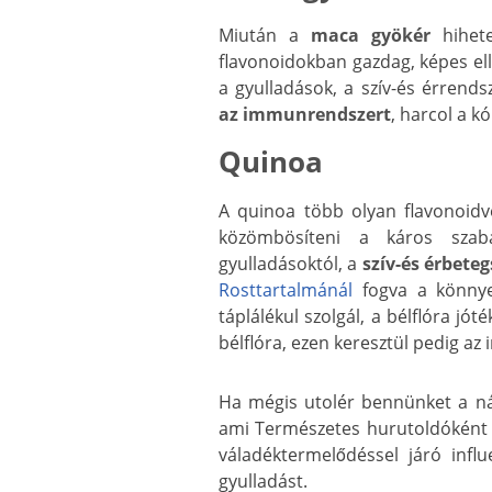
Miután a
maca gyökér
hihete
flavonoidokban gazdag, képes el
a gyulladások, a szív-és érrend
az immunrendszert
, harcol a k
Quinoa
A quinoa több olyan flavonoidv
közömbösíteni a káros sza
gyulladásoktól, a
szív-és érbete
Rosttartalmánál
fogva a könnyen
táplálékul szolgál, a bélflóra jó
bélflóra, ezen keresztül pedig a
Ha mégis utolér bennünket a n
ami Természetes hurutoldóként k
váladéktermelődéssel járó infl
gyulladást.