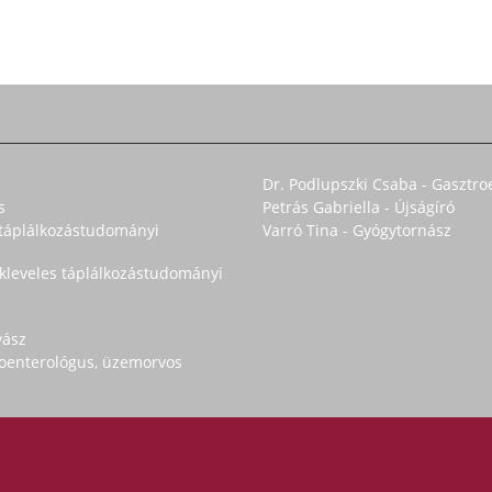
Dr. Podlupszki Csaba - Gasztro
s
Petrás Gabriella - Újságíró
s táplálkozástudományi
Varró Tina - Gyógytornász
okleveles táplálkozástudományi
yász
troenterológus, üzemorvos