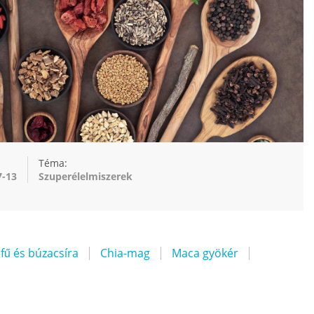
Téma:
7-13
Szuperélelmiszerek
fű és búzacsíra
Chia-mag
Maca gyökér