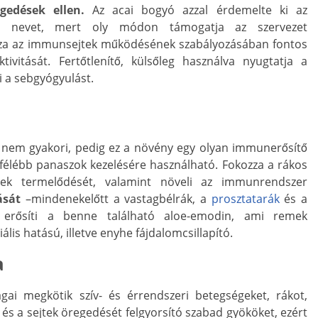
gedések ellen
.
Az acai bogyó azzal érdemelte ki az
er nevet, mert oly módon támogatja az szervezet
zza az immunsejtek működésének szabályozásában fontos
ktivitását. Fertőtlenítő, külsőleg használva nyugtatja a
ti a sebgyógyulást.
 nem gyakori, pedig ez a növény egy olyan immunerősítő
nfélébb panaszok kezelésére használható. Fokozza a rákos
ejtek termelődését, valamint növeli az immunrendszer
ását
–mindenekelőtt a vastagbélrák, a
prosztatarák
és a
 erősíti a benne található aloe-emodin, ami remek
lis hatású, illetve enyhe fájdalomcsillapító.
a
ai megkötik szív- és érrendszeri betegségeket, rákot,
és a sejtek öregedését felgyorsító szabad gyököket, ezért