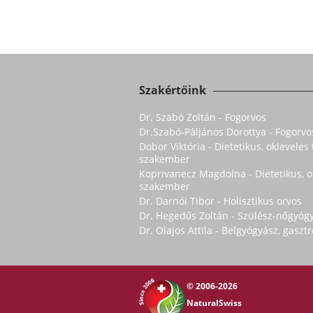
Szakértőink
Dr. Szabó Zoltán - Fogorvos
Dr.Szabó-Páljános Dorottya - Fogorvo
Dobor Viktória - Dietetikus, oklevele
szakember
Koprivanecz Magdolna - Dietetikus, 
szakember
Dr. Darnói Tibor - Holisztikus orvos
Dr. Hegedűs Zoltán - Szülész-nőgyóg
Dr. Olajos Attila - Belgyógyász, gasz
© 2006-2026
NaturalSwiss