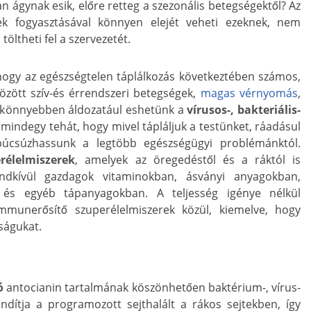
an ágynak esik, előre retteg a szezonális betegségektől? Az
ek fogyasztásával könnyen elejét veheti ezeknek, nem
öltheti fel a szervezetét.
ogy az egészségtelen táplálkozás következtében számos,
özött szív-és érrendszeri betegségek,
magas vérnyomás
,
 és könnyebben áldozatául eshetünk a
vírusos-, bakteriális-
mindegy tehát, hogy mivel tápláljuk a testünket, ráadásul
lbúcsúzhassunk a legtöbb egészségügyi problémánktól.
rélelmiszerek
, amelyek az öregedéstől és a ráktól is
dkívül gazdagok vitaminokban, ásványi anyagokban,
 és egyéb tápanyagokban. A teljesség igénye nélkül
mmunerősítő szuperélelmiszerek közül, kiemelve, hogy
ságukat.
ó
antocianin tartalmának köszönhetően baktérium-, vírus-
indítja a programozott sejthalált a rákos sejtekben, így