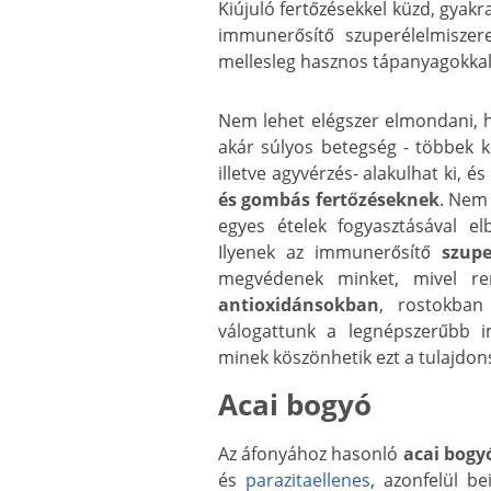
Kiújuló fertőzésekkel küzd, gyakr
immunerősítő szuperélelmiszer
mellesleg hasznos tápanyagokkal t
Nem lehet elégszer elmondani, h
akár súlyos betegség - többek k
illetve agyvérzés- alakulhat ki,
és gombás fertőzéseknek
. Nem 
egyes ételek fogyasztásával e
Ilyenek az immunerősítő
szupe
megvédenek minket, mivel ren
antioxidánsokban
, rostokban
válogattunk a legnépszerűbb i
minek köszönhetik ezt a tulajdon
Acai bogyó
Az áfonyához hasonló
acai bogy
és
parazitaellenes
, azonfelül be