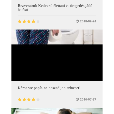
Rezveratrol: Kedvező élettani és öregedésgátló
hatású
2018-09-24
Káros wc papír, ne használjon színeset!
2016-07-27