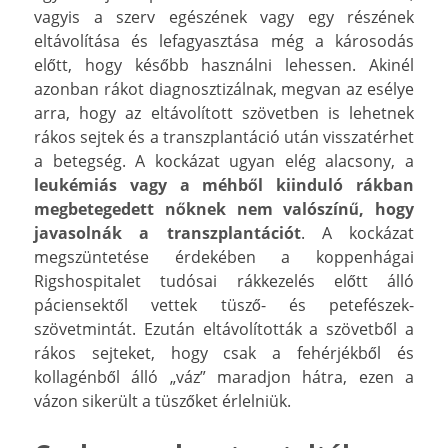
vagyis a szerv egészének vagy egy részének
eltávolítása és lefagyasztása még a károsodás
előtt, hogy később használni lehessen. Akinél
azonban rákot diagnosztizálnak, megvan az esélye
arra, hogy az eltávolított szövetben is lehetnek
rákos sejtek és a transzplantáció után visszatérhet
a betegség. A kockázat ugyan elég alacsony, a
leukémiás vagy a méhből kiinduló rákban
megbetegedett nőknek nem valószínű, hogy
javasolnák a transzplantációt
. A kockázat
megszüntetése érdekében a koppenhágai
Rigshospitalet tudósai rákkezelés előtt álló
páciensektől vettek tüsző- és petefészek-
szövetmintát. Ezután eltávolították a szövetből a
rákos sejteket, hogy csak a fehérjékből és
kollagénből álló „váz” maradjon hátra, ezen a
vázon sikerült a tüszőket érlelniük.