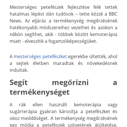
Mesterséges petefészek fejlesztése felé tettek
hatalmas lépést dán tudósok – tette közzé a BBC
News. Az eljárás a termékenység megőrzésének
hatékonyabb módszereihez vezethet és azokon a
nőkön segíthet, akik - többek között kemoterápia
miatt - elveszítik a fogamzóképességüket.
A
mesterséges petefészket
egerekbe ültették, ahol
a sejtek életben maradtak és növekedésnek
indultak.
Segít megőrizni a
termékenységet
A rák ellen használt kemoterápia vagy
sugárterápia gyakran károsítja a petefészket és
okoz meddőséget. A termékenység megőrzésének
egy módja a petefészek szövetének átültetése,