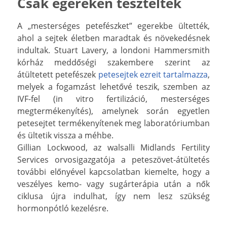
Csak egereken tesztelték
A „mesterséges petefészket” egerekbe ültették,
ahol a sejtek életben maradtak és növekedésnek
indultak. Stuart Lavery, a londoni Hammersmith
kórház meddőségi szakembere szerint az
átültetett petefészek
petesejtek ezreit tartalmazza
,
melyek a fogamzást lehetővé teszik, szemben az
IVF-fel (in vitro fertilizáció, mesterséges
megtermékenyítés), amelynek során egyetlen
petesejtet termékenyítenek meg laboratóriumban
és ültetik vissza a méhbe.
Gillian Lockwood, az walsalli Midlands Fertility
Services orvosigazgatója a peteszövet-átültetés
további előnyével kapcsolatban kiemelte, hogy a
veszélyes kemo- vagy sugárterápia után a nők
ciklusa újra indulhat, így nem lesz szükség
hormonpótló kezelésre.