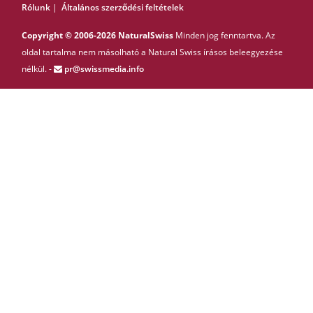
Rólunk
|
Általános szerződési feltételek
Copyright © 2006-2026 NaturalSwiss
Minden jog fenntartva. Az
oldal tartalma nem másolható a Natural Swiss írásos beleegyezése
nélkül. -
pr@swissmedia.info