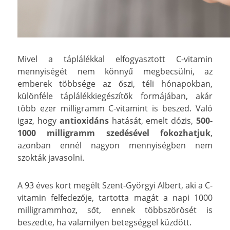
Mivel a táplálékkal elfogyasztott C-vitamin
mennyiségét nem könnyű megbecsülni, az
emberek többsége az őszi, téli hónapokban,
különféle táplálékkiegészítők formájában, akár
több ezer milligramm C-vitamint is beszed. Való
igaz, hogy
antioxidáns
hatását, emelt dózis,
500-
1000 milligramm szedésével fokozhatjuk
,
azonban ennél nagyon mennyiségben nem
szokták javasolni.
A 93 éves kort megélt Szent-Györgyi Albert, aki a C-
vitamin felfedezője, tartotta magát a napi 1000
milligrammhoz, sőt, ennek többszörösét is
beszedte, ha valamilyen betegséggel küzdött.