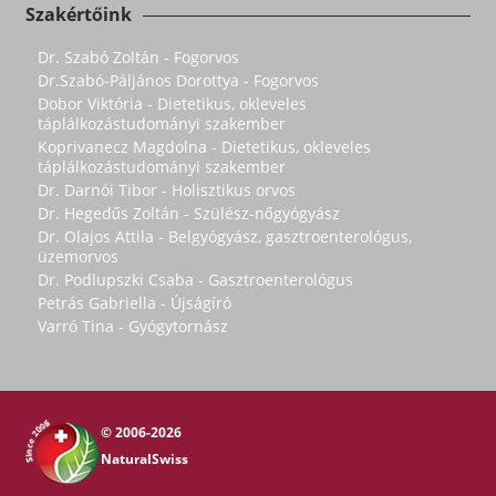
Szakértőink
Dr. Szabó Zoltán - Fogorvos
Dr.Szabó-Páljános Dorottya - Fogorvos
Dobor Viktória - Dietetikus, okleveles
táplálkozástudományi szakember
Koprivanecz Magdolna - Dietetikus, okleveles
táplálkozástudományi szakember
Dr. Darnói Tibor - Holisztikus orvos
Dr. Hegedűs Zoltán - Szülész-nőgyógyász
Dr. Olajos Attila - Belgyógyász, gasztroenterológus,
üzemorvos
Dr. Podlupszki Csaba - Gasztroenterológus
Petrás Gabriella - Újságíró
Varró Tina - Gyógytornász
© 2006-2026
NaturalSwiss