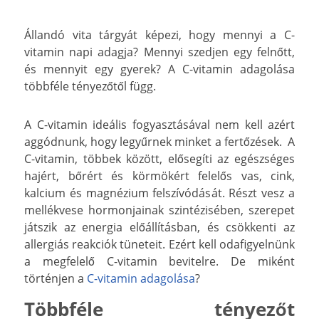
Állandó vita tárgyát képezi, hogy mennyi a C-
vitamin napi adagja? Mennyi szedjen egy felnőtt,
és mennyit egy gyerek? A C-vitamin adagolása
többféle tényezőtől függ.
A C-vitamin ideális fogyasztásával nem kell azért
aggódnunk, hogy legyűrnek minket a fertőzések. A
C-vitamin, többek között, elősegíti az egészséges
hajért, bőrért és körmökért felelős vas, cink,
kalcium és magnézium felszívódását. Részt vesz a
mellékvese hormonjainak szintézisében, szerepet
játszik az energia előállításban, és csökkenti az
allergiás reakciók tüneteit. Ezért kell odafigyelnünk
a megfelelő C-vitamin bevitelre. De miként
történjen a
C-vitamin adagolása
?
Többféle tényezőt