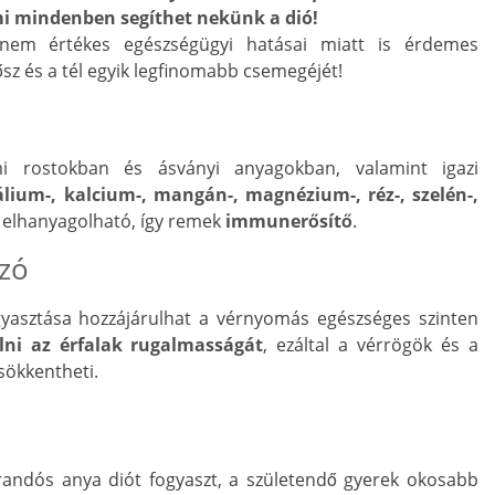
mi mindenben segíthet nekünk a dió!
nem értékes egészségügyi hatásai miatt is érdemes
sz és a tél egyik legfinomabb csemegéjét!
i rostokban és ásványi anyagokban, valamint igazi
kálium-, kalcium-, mangán-, magnézium-, réz-, szelén-,
elhanyagolható, így remek
immunerősítő
.
zó
yasztása hozzájárulhat a vérnyomás egészséges szinten
lni az érfalak rugalmasságát
, ezáltal a vérrögök és a
csökkentheti.
randós anya diót fogyaszt, a születendő gyerek okosabb