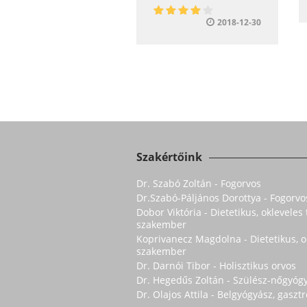
2018-12-30
Szakértőink
Dr. Szabó Zoltán - Fogorvos
Dr.Szabó-Páljános Dorottya - Fogorvo
Dobor Viktória - Dietetikus, oklevele
szakember
Koprivanecz Magdolna - Dietetikus, 
szakember
Dr. Darnói Tibor - Holisztikus orvos
Dr. Hegedűs Zoltán - Szülész-nőgyóg
Dr. Olajos Attila - Belgyógyász, gasz