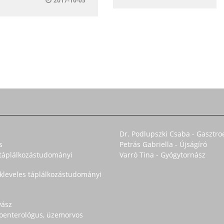
2017-10-05
Dr. Podlupszki Csaba - Gasztro
s
Petrás Gabriella - Újságíró
s táplálkozástudományi
Varró Tina - Gyógytornász
okleveles táplálkozástudományi
yász
troenterológus, üzemorvos