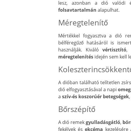
lesz, azonban a dió valódi é
folsavtartalmán
alapulhat.
Méregtelenítő
Mértékkel fogyasztva a dió 
bélféregűző hatásáról is isme
használják. Kiváló
vértisztító
,
méregtelenítés
idején sem kell 
Koleszterincsökkent
A dióban található telítetlen zsí
dió elfogyasztásával a napi
omega
a
szív-és koszorúér betegségek
Bőrszépítő
A dió remek
gyulladásgátló
,
bőr
fekélyek és
ekcéma
kezelésére 