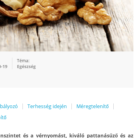
Téma:
0-19
Egészség
bályozó
Terhesség idején
Méregtelenítő
ítő
inszintet és a vérnyomást, kiváló pattanásűző és az