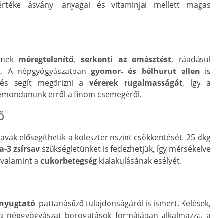
rtéke ásványi anyagai és vitaminjai mellett magas
remek
méregtelenítő
,
serkenti az emésztést
, ráadásul
rt. A népgyógyászatban
gyomor- és
bélhurut
ellen
is
 és segít megőrizni a
vérerek rugalmasságát
, így a
lemondanunk erről a finom csemegéről.
ő
rsavak elősegíthetik a koleszterinszint csökkentését. 25 dkg
-3 zsírsav
szükségletünket is fedezhetjük, így mérsékelve
, valamint a
cukorbetegség
kialakulásának esélyét.
nyugtató
, pattanásűző tulajdonságáról is ismert. Kelések,
a népgyógyászat borogatások formájában alkalmazza, a