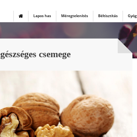
Lapos has
Méregtelenítés
Béltisztítás
Gyóg
egészséges csemege