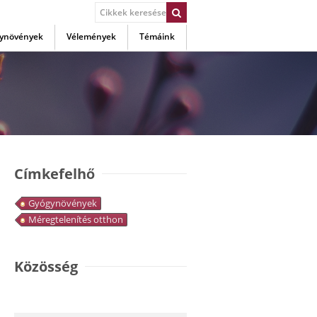
ynövények
Vélemények
Témáink
Címkefelhő
Gyógynövények
Méregtelenítés otthon
Közösség