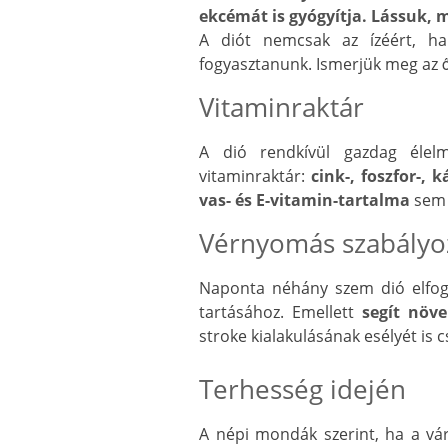
ekcémát is gyógyítja. Lássuk, 
A diót nemcsak az ízéért, ha
fogyasztanunk. Ismerjük meg az ő
Vitaminraktár
A dió rendkívül gazdag élelm
vitaminraktár:
cink-, foszfor-, 
vas- és E-vitamin-tartalma
sem 
Vérnyomás szabályo
Naponta néhány szem dió elfog
tartásához. Emellett
segít növe
stroke kialakulásának esélyét is 
Terhesség idején
A népi mondák szerint, ha a vá