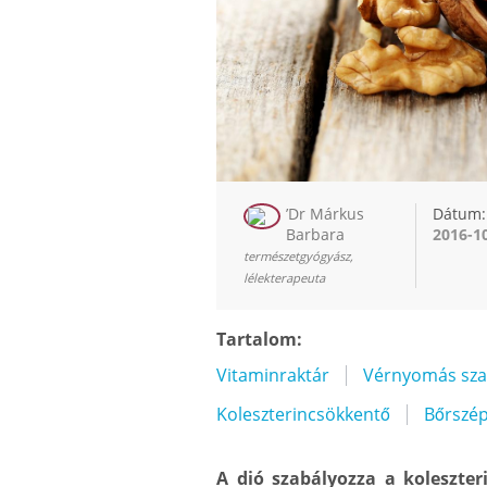
’Dr Márkus
Dátum:
Barbara
2016-1
természetgyógyász,
lélekterapeuta
Tartalom:
Vitaminraktár
Vérnyomás sza
Koleszterincsökkentő
Bőrszép
A dió szabályozza a koleszter