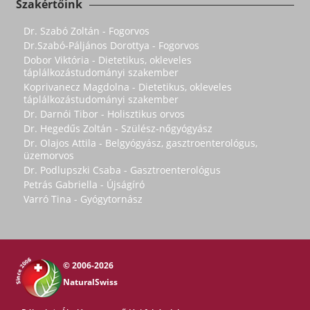
Szakértőink
Dr. Szabó Zoltán - Fogorvos
Dr.Szabó-Páljános Dorottya - Fogorvos
Dobor Viktória - Dietetikus, okleveles
táplálkozástudományi szakember
Koprivanecz Magdolna - Dietetikus, okleveles
táplálkozástudományi szakember
Dr. Darnói Tibor - Holisztikus orvos
Dr. Hegedűs Zoltán - Szülész-nőgyógyász
Dr. Olajos Attila - Belgyógyász, gasztroenterológus,
üzemorvos
Dr. Podlupszki Csaba - Gasztroenterológus
Petrás Gabriella - Újságíró
Varró Tina - Gyógytornász
© 2006-2026
NaturalSwiss