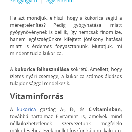
Sebgyógyító
Agyserkentő
Ha azt mondjuk, elhiszi, hogy a kukorica segíti a
méregtelenítés? Pedig gyógyhatásai miatt
gyógynövénynek is beillik, így nemcsak finom íze,
hanem egészségünkre kifejtett jótékony hatásai
miatt is érdemes fogyasztanunk. Mutatjuk, mi
mindent tud a kukorica.
A
kukorica felhasználása
sokrétű. Amellett, hogy
ízletes nyári csemege, a kukorica számos áldásos
tulajdonsággal rendelkezik.
Vitaminforrás
A
kukorica
gazdag A-, B-, és
C-vitaminban
,
továbbá tartalmaz E-vitamint is, amelyek mind
nélkülözhetetlenek szervezetünk megfelelő
működéséhez. Ezek mellet foszfor kálium, kalcium,