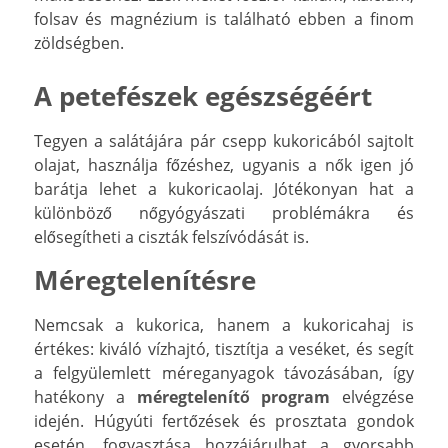
folsav és magnézium is található ebben a finom
zöldségben.
A petefészek egészségéért
Tegyen a salátájára pár csepp kukoricából sajtolt
olajat, használja főzéshez, ugyanis a nők igen jó
barátja lehet a kukoricaolaj. Jótékonyan hat a
különböző nőgyógyászati problémákra és
elősegítheti a ciszták felszívódását is.
Méregtelenítésre
Nemcsak a kukorica, hanem a kukoricahaj is
értékes: kiváló vízhajtó, tisztítja a veséket, és segít
a felgyülemlett méreganyagok távozásában, így
hatékony a
méregtelenítő program
elvégzése
idején. Húgyúti fertőzések és prosztata gondok
esetén, fogyasztása hozzájárulhat a gyorsabb