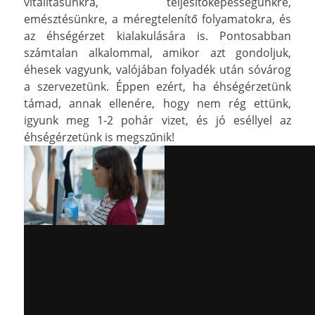
vitalitásunkra, teljesítőképességünkre,
emésztésünkre, a méregtelenítő folyamatokra, és
az éhségérzet kialakulására is. Pontosabban
számtalan alkalommal, amikor azt gondoljuk,
éhesek vagyunk, valójában folyadék után sóvárog
a szervezetünk. Éppen ezért, ha éhségérzetünk
támad, annak ellenére, hogy nem rég ettünk,
igyunk meg 1-2 pohár vizet, és jó eséllyel az
éhségérzetünk is megszűnik!