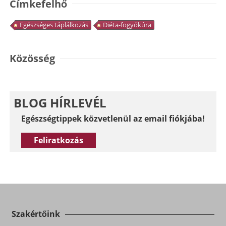
Címkefelhő
Egészséges táplálkozás
Diéta-fogyókúra
Közösség
BLOG HÍRLEVÉL
Egészségtippek közvetlenül az email fiókjába!
Feliratkozás
Szakértőink