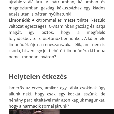
újrahidratálására. A nátriumban, káliumban és
magnéziumban gazdag kókuszvízhez egy kiadós
edzés után is bátran nyúlhatunk!
Limonádé
: A citrommal és mézzel/xilittel készülő
változat egészséges, C-vitaminban gazdag és itatja
magát, így biztos, hogy a megfelelő
folyadékbevitelre ösztönöz bennünket. A különféle
limonádék újra a reneszánszukat élik, ami nem is
csoda, hiszen egy jól behűtött limonádéra ki tudna
nemet mondani nyáron?
Helytelen étkezés
Ismerős az érzés, amikor egy tábla csokinak úgy
állunk neki, hogy csak egy kockát eszünk, de
néhány perc elteltével már azon kapjuk magunkat,
hogy a harmadik sornál járunk?