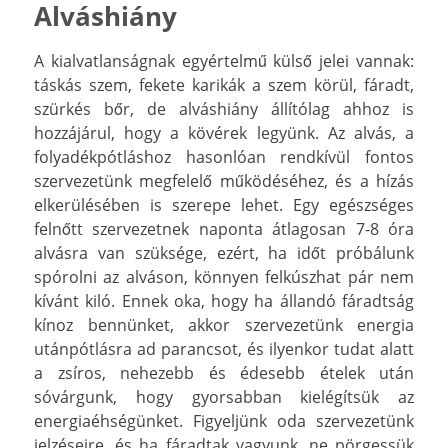
Alváshiány
A kialvatlanságnak egyértelmű külső jelei vannak:
táskás szem, fekete karikák a szem körül, fáradt,
szürkés bőr, de alváshiány állítólag ahhoz is
hozzájárul, hogy a kövérek legyünk. Az alvás, a
folyadékpótláshoz hasonlóan rendkívül fontos
szervezetünk megfelelő működéséhez, és a hízás
elkerülésében is szerepe lehet. Egy egészséges
felnőtt szervezetnek naponta átlagosan 7-8 óra
alvásra van szüksége, ezért, ha időt próbálunk
spórolni az alváson, könnyen felkúszhat pár nem
kívánt kiló. Ennek oka, hogy ha állandó fáradtság
kínoz bennünket, akkor szervezetünk energia
utánpótlásra ad parancsot, és ilyenkor tudat alatt
a zsíros, nehezebb és édesebb ételek után
sóvárgunk, hogy gyorsabban kielégítsük az
energiaéhségünket. Figyeljünk oda szervezetünk
jelzéseire, és ha fáradtak vagyunk, ne pörgessük