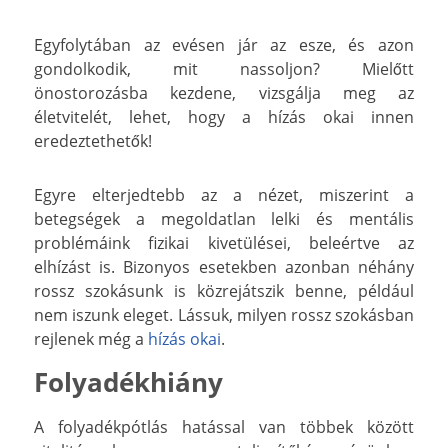
Egyfolytában az evésen jár az esze, és azon
gondolkodik, mit nassoljon? Mielőtt
önostorozásba kezdene, vizsgálja meg az
életvitelét, lehet, hogy a hízás okai innen
eredeztethetők!
Egyre elterjedtebb az a nézet, miszerint a
betegségek a megoldatlan lelki és mentális
problémáink fizikai kivetülései, beleértve az
elhízást is. Bizonyos esetekben azonban néhány
rossz szokásunk is közrejátszik benne, például
nem iszunk eleget. Lássuk, milyen rossz szokásban
rejlenek még a
hízás okai
.
Folyadékhiány
A folyadékpótlás hatással van többek között