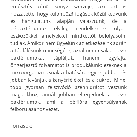
emésztés című könyv szerzője, aki azt is
hozzátette, hogy különböző fogások közül kedvünk
és hangulatunk alapján választunk, de a
bélbaktériumok elvileg rendelkeznek olyan
eszközökkel, amelyekkel mindkettőt befolyásolni
tudják. Amikor nem ügyelünk az étkezéseink során
a táplálékunk minőségére, azzal nem csak a rossz
baktériumokat tápláljuk, hanem egyfajta
öngerjesztő folyamatot is produkálunk: ezeknek a
mikroorganizmusnak a hatására egyre jobban és
jobban kívánjuk a kenyérféléket és a cukrot. Minél
több gyorsan felszívódó szénhidrátot veszünk
magunkhoz, annál jobban elterjednek a rossz
baktériumok, ami a bélflóra egyensúlyának
felborulásához vezet.
Források: