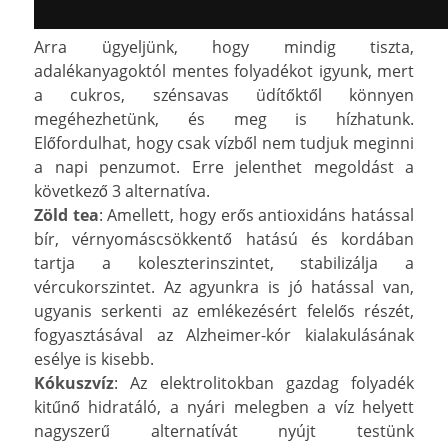
Arra ügyeljünk, hogy mindig tiszta,
adalékanyagoktól mentes folyadékot igyunk, mert
a cukros, szénsavas üdítőktől könnyen
megéhezhetünk, és meg is hízhatunk.
Előfordulhat, hogy csak vízből nem tudjuk meginni
a napi penzumot. Erre jelenthet megoldást a
következő 3 alternatíva.
Zöld tea
: Amellett, hogy erős antioxidáns hatással
bír, vérnyomáscsökkentő hatású és kordában
tartja a koleszterinszintet, stabilizálja a
vércukorszintet. Az agyunkra is jó hatással van,
ugyanis serkenti az emlékezésért felelős részét,
fogyasztásával az Alzheimer-kór kialakulásának
esélye is kisebb.
Kókuszvíz
: Az elektrolitokban gazdag folyadék
kitűnő hidratáló, a nyári melegben a víz helyett
nagyszerű alternatívát nyújt testünk