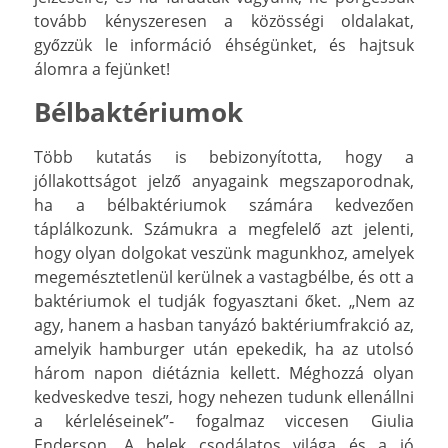
tovább kényszeresen a közösségi oldalakat,
győzzük le információ éhségünket, és hajtsuk
álomra a fejünket!
Bélbaktériumok
Több kutatás is bebizonyította, hogy a
jóllakottságot jelző anyagaink megszaporodnak,
ha a bélbaktériumok számára kedvezően
táplálkozunk. Számukra a megfelelő azt jelenti,
hogy olyan dolgokat veszünk magunkhoz, amelyek
megemésztetlenül kerülnek a vastagbélbe, és ott a
baktériumok el tudják fogyasztani őket. „Nem az
agy, hanem a hasban tanyázó baktériumfrakció az,
amelyik hamburger után epekedik, ha az utolsó
három napon diétáznia kellett. Méghozzá olyan
kedveskedve teszi, hogy nehezen tudunk ellenállni
a kérleléseinek”- fogalmaz viccesen Giulia
Enderson, A belek csodálatos világa és a jó