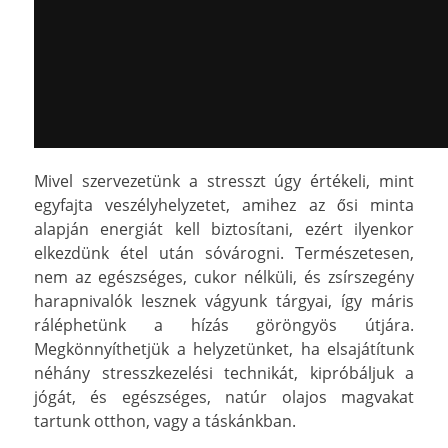
Mivel szervezetünk a stresszt úgy értékeli, mint
egyfajta veszélyhelyzetet, amihez az ősi minta
alapján energiát kell biztosítani, ezért ilyenkor
elkezdünk étel után sóvárogni. Természetesen,
nem az egészséges, cukor nélküli, és zsírszegény
harapnivalók lesznek vágyunk tárgyai, így máris
ráléphetünk a hízás göröngyös útjára.
Megkönnyíthetjük a helyzetünket, ha elsajátítunk
néhány stresszkezelési technikát, kipróbáljuk a
jógát, és egészséges, natúr olajos magvakat
tartunk otthon, vagy a táskánkban.