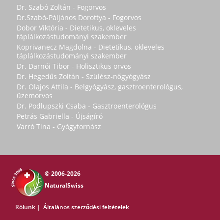
Dr. Szabó Zoltán - Fogorvos
Dr.Szabó-Páljános Dorottya - Fogorvos
Dobor Viktória - Dietetikus, okleveles
táplálkozástudományi szakember
Koprivanecz Magdolna - Dietetikus, okleveles
táplálkozástudományi szakember
Dr. Darnói Tibor - Holisztikus orvos
Dr. Hegedűs Zoltán - Szülész-nőgyógyász
Dr. Olajos Attila - Belgyógyász, gasztroenterológus,
üzemorvos
Dr. Podlupszki Csaba - Gasztroenterológus
Petrás Gabriella - Újságíró
Varró Tina - Gyógytornász
© 2006-2026
NaturalSwiss
Rólunk
|
Általános szerződési feltételek