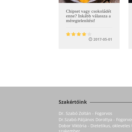
Chipset vagy csokoládét
enne? Inkább válassza a
méregtelenítést!
2017-05-01
Szakértőink
Dr. Szabó Zoltán - Fogorvos
Dr.Szabó-Páljános Dorottya - Fogorvo
Dobor Viktória - Dietetikus, oklevele
szakember