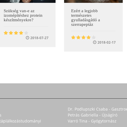
Szükség van-e az
Ezért a legjobb
izomépítéshez protein
természetes
készítményekre?
gyulladásgátló a
szerrapeptáz
2018-07-27
2018-02-17
Dr. Podlupszki Csaba - Gasztro
s
Petrás Gabriella - Újságíró
s táplálkozástudományi
Varró Tina - Gyógytornász