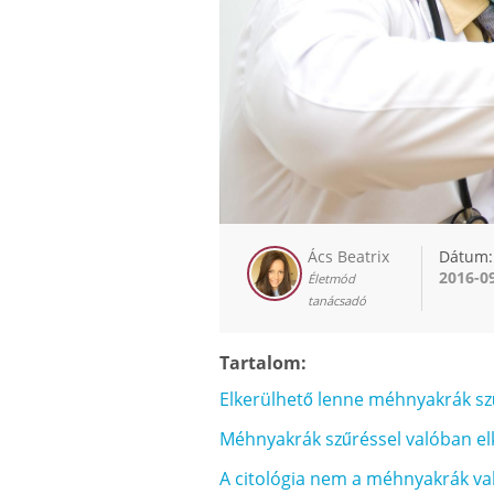
Ács Beatrix
Dátum:
2016-0
Életmód
tanácsadó
Tartalom:
Elkerülhető lenne méhnyakrák sz
Méhnyakrák szűréssel valóban el
A citológia nem a méhnyakrák val