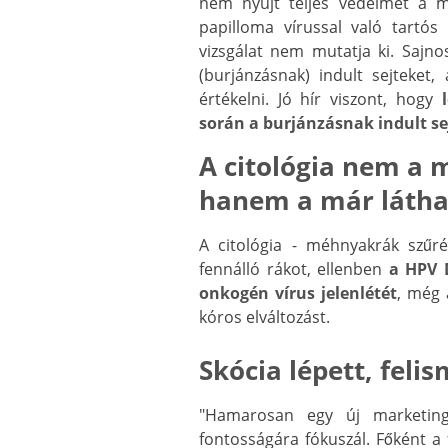
nem nyújt teljes védelmet a 
papilloma vírussal való tartós
vizsgálat nem mutatja ki. Sajn
(burjánzásnak) indult sejteket,
értékelni. Jó hír viszont, hogy
során a burjánzásnak indult se
A citológia nem a 
hanem a már látha
A citológia - méhnyakrák szűr
fennálló rákot, ellenben
a HPV 
onkogén vírus jelenlétét
, még 
kóros elváltozást.
Skócia lépett, feli
"Hamarosan egy új marketing
fontosságára fókuszál. Főként a 