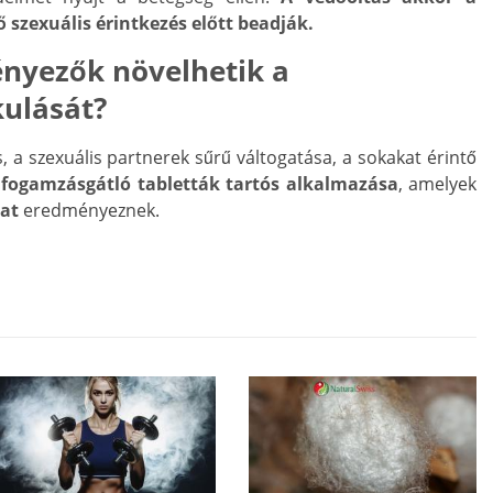
 szexuális érintkezés előtt beadják.
ényezők növelhetik a
ulását?
 a szexuális partnerek sűrű váltogatása, a sokakat érintő
a
fogamzásgátló tabletták tartós alkalmazása
, amelyek
at
eredményeznek.