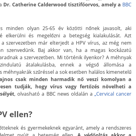
ta
Dr. Catherine Calderwood tisztifőorvos, amely a
BBC
s minden olyan 25-65 év közötti nőnek javasolt, aki
é elkerülni és megelőzni a betegség kialakulását. Azt
 a szervezetben már elterjedt a HPV vírus, az még nem
ban szenvedünk. Baj akkor van, ha a magas kockázatú
aradnak a szervezetben. Mi történik ilyenkor? A méhnyak
sszindulatú átalakulásba, ennek a végső állomása a
 méhnyakrák szűréssel a sok esetben halálos kimenetelű
ajnos csak minden harmadik nő veszi komolyan a
esen tudják, hogy vírus vagy fertőzés növelheti a
sélyét
, olvasható a BBC news oldalán a
„Cervical cancer
PV ellen?
őtteknek és gyermekeknek egyaránt, amely a rendszeres
delmet nyújt a betegség ellen.
A védőoltás akkor a