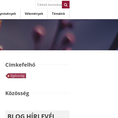
ynövények
Vélemények
Témáink
Címkefelhő
Egészség
Közösség
BLOG HÍRLEVÉL