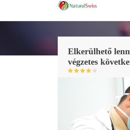
Elkerülhető len
végzetes követk