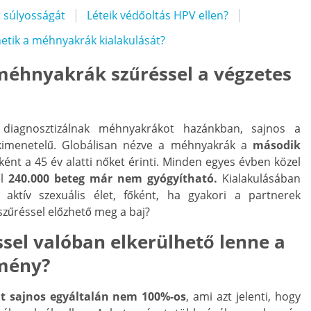
t súlyosságát
Léteik védőoltás HPV ellen?
etik a méhnyakrák kialakulását?
méhnyakrák szűréssel a végzetes
diagnosztizálnak méhnyakrákot hazánkban, sajnos a
kimenetelű. Globálisan nézve a méhnyakrák a
második
ként a 45 év alatti nőket érinti. Minden egyes évben közel
ől
240.000 beteg már nem gyógyítható.
Kialakulásában
n aktív szexuális élet, főként, ha gyakori a partnerek
zűréssel előzhető meg a baj?
el valóban elkerülhető lenne a
mény?
lat sajnos egyáltalán nem 100%-os
, ami azt jelenti, hogy