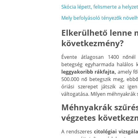
Skócia lépett, felismerte a helyze
Mely befolyásoló tényezők növelh
Elkerülhető lenne 
következmény?
Évente átlagosan 1400 nőnél 
betegség egyharmada halálos 
leggyakoribb rákfajta,
amely fő
500.000 nő betegszik meg, ebb
óriási szerepet játszik az ige
váltogatása. Milyen méhnyakrák s
Méhnyakrák szűréss
végzetes következ
A rendszeres
citológiai vizsgá