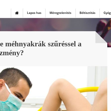
Lapos has
Méregtelenítés
Béltisztítás
Gyóg
ne méhnyakrák szűréssel a
ezmény?