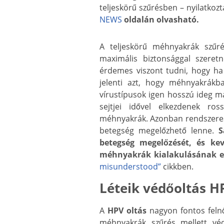
teljeskörű szűrésben – nyilatkoz
NEWS
oldalán olvasható.
A teljeskörű méhnyakrák szűré
maximális biztonsággal szeretn
érdemes viszont tudni, hogy ha
jelenti azt, hogy méhnyakrák
vírustípusok igen hosszú ideg m
sejtjei idővel elkezdenek ro
méhnyakrák. Azonban rendszeres
betegség megelőzhető lenne.
S
betegség megelőzését, és kev
méhnyakrák kialakulásának e
misunderstood”
cikkben.
Léteik védőoltás H
A
HPV oltás
nagyon fontos feln
méhnyakrák szűrés mellett vé