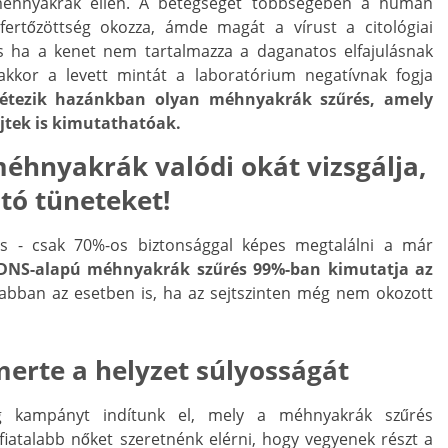
méhnyakrák ellen. A betegséget többségében a humán
 fertőzöttség okozza, ámde magát a vírust a citológiai
os ha a kenet nem tartalmazza a daganatos elfajulásnak
 akkor a levett mintát a laboratórium negatívnak fogja
létezik hazánkban olyan méhnyakrák szűrés, amely
jtek is kimutathatóak.
méhnyakrák valódi okát vizsgálja,
tó tüneteket!
és - csak 70%-os biztonsággal képes megtalálni a már
DNS-alapú méhnyakrák szűrés 99%-ban kimutatja az
abban az esetben is, ha az sejtszinten még nem okozott
smerte a helyzet súlyosságát
 kampányt indítunk el, mely a méhnyakrák szűrés
fiatalabb nőket szeretnénk elérni, hogy vegyenek részt a