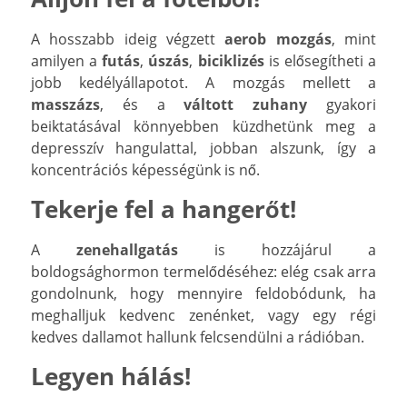
A hosszabb ideig végzett
aerob mozgás
, mint
amilyen a
futás
,
úszás
,
biciklizés
is elősegítheti a
jobb kedélyállapotot. A mozgás mellett a
masszázs
, és a
váltott zuhany
gyakori
beiktatásával könnyebben küzdhetünk meg a
depresszív hangulattal, jobban alszunk, így a
koncentrációs képességünk is nő.
Tekerje fel a hangerőt!
A
zenehallgatás
is hozzájárul a
boldogsághormon termelődéséhez: elég csak arra
gondolnunk, hogy mennyire feldobódunk, ha
meghalljuk kedvenc zenénket, vagy egy régi
kedves dallamot hallunk felcsendülni a rádióban.
Legyen hálás!