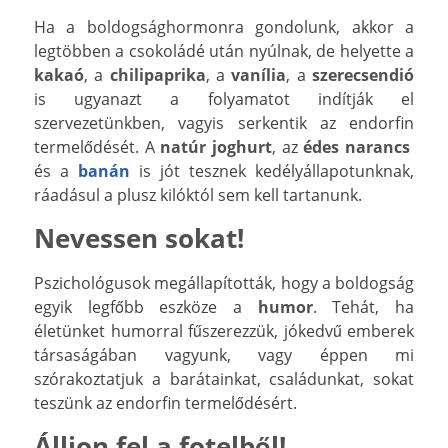
Ha a boldogsághormonra gondolunk, akkor a
legtöbben a csokoládé után nyúlnak, de helyette a
kakaó
, a
chilipaprika
, a
vanília
, a
szerecsendió
is ugyanazt a folyamatot indítják el
szervezetünkben, vagyis serkentik az endorfin
termelődését. A
natúr joghurt
, az
édes
narancs
és a
banán
is jót tesznek kedélyállapotunknak,
ráadásul a plusz kilóktól sem kell tartanunk.
Nevessen sokat!
Pszichológusok megállapították, hogy a boldogság
egyik legfőbb eszköze a
humor
. Tehát, ha
életünket humorral fűszerezzük, jókedvű emberek
társaságában vagyunk, vagy éppen mi
szórakoztatjuk a barátainkat, családunkat, sokat
teszünk az endorfin termelődésért.
Álljon fel a fotelből!