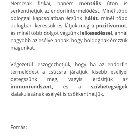
Nemcsak fizikai, hanem
mentális
úton is
serkenthetjük az endorfintermelődést. Minél több
dologgal kapcsolatban érzünk
hálát
, minél több
dologban keressük és látjuk meg a
pozitívumot
,
és minél több dolgot végzünk
lelkesedéssel
, annál
nagyobb az esélye annak, hogy boldognak érezzük
magunkat.
Végezetül leszögezhetjük, hogy ha az endorfin
termelődést a csúcsra járatjuk, kisebb eséllyel
betegszünk meg, vagyis erősítjük az
immunrendszert
, és a
szívbetegségek
kialakulásának esélyét is csökkenthetjük.
Forrás: