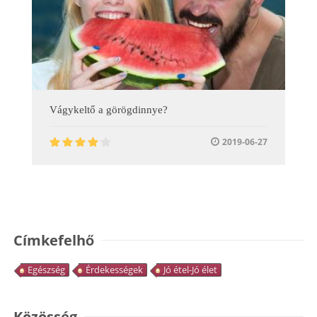
Vágykeltő a görögdinnye?
2019-06-27
Címkefelhő
Egészség
Érdekességek
Jó étel-Jó élet
Közösség