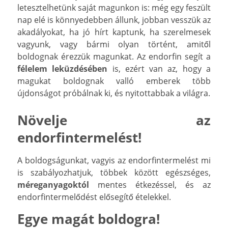
letesztelhetünk saját magunkon is: még egy feszült
nap elé is könnyedebben állunk, jobban vesszük az
akadályokat, ha jó hírt kaptunk, ha szerelmesek
vagyunk, vagy bármi olyan történt, amitől
boldognak érezzük magunkat. Az endorfin segít a
félelem
leküzdésében
is, ezért van az, hogy a
magukat boldognak valló emberek több
újdonságot próbálnak ki, és nyitottabbak a világra.
Növelje az
endorfintermelést!
A boldogságunkat, vagyis az endorfintermelést mi
is szabályozhatjuk, többek között egészséges,
méreganyagoktól
mentes étkezéssel, és az
endorfintermelődést elősegítő ételekkel.
Egye magát boldogra!