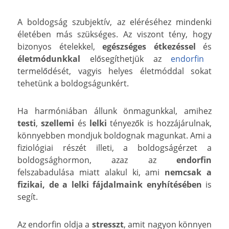
A boldogság szubjektív, az eléréséhez mindenki
életében más szükséges. Az viszont tény, hogy
bizonyos ételekkel,
egészséges
étkezéssel
és
életmódunkkal
elősegíthetjük az
endorfin
termelődését, vagyis helyes életmóddal sokat
tehetünk a boldogságunkért.
Ha harmóniában állunk önmagunkkal, amihez
testi
,
szellemi
és
lelki
tényezők is hozzájárulnak,
könnyebben mondjuk boldognak magunkat. Ami a
fiziológiai részét illeti, a boldogságérzet a
boldogsághormon, azaz az
endorfin
felszabadulása miatt alakul ki, ami
nemcsak a
fizikai, de a lelki fájdalmaink enyhítésében
is
segít.
Az endorfin oldja a
stresszt
, amit nagyon könnyen