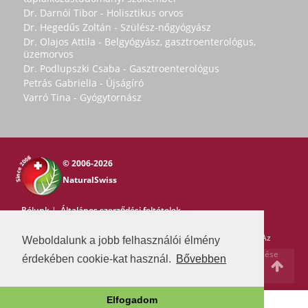
Dr. Darnói Tibor - Holisztikus orvos
Dr. Hegedűs Zoltán - Szülész-nőgyógyász
Dr. Olajos Attila - Belgyógyász, gasztroenterológus,
üzemorvos
Dr. Podlupszki Csaba - Gasztroenterológus
Petrás Gabriella - Újságíró
Varró Tina - Gyógytornász
© 2006-2026
NaturalSwiss
Rólunk
|
Általános szerződési feltételek
Copyright © 2006-2026 NaturalSwiss
Minden jog fenntartva. Az
Weboldalunk a jobb felhasználói élmény
oldal tartalma nem másolható a Natural Swiss írásos beleegyezése
érdekében cookie-kat használ.
Bővebben
nélkül. -
pr@swissmedia.info
Elfogadom