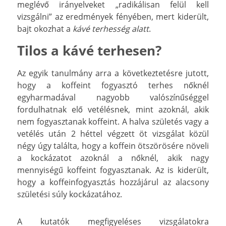
meglévő irányelveket „radikálisan felül kell
vizsgálni” az eredmények fényében, mert kiderült,
bajt okozhat a
kávé terhesség alatt
.
Tilos a kávé terhesen?
Az egyik tanulmány arra a következtetésre jutott,
hogy a koffeint fogyasztó terhes nőknél
egyharmadával nagyobb valószínűséggel
fordulhatnak elő vetélésnek, mint azoknál, akik
nem fogyasztanak koffeint. A halva születés vagy a
vetélés után 2 héttel végzett öt vizsgálat közül
négy úgy találta, hogy a koffein ötszörösére növeli
a kockázatot azoknál a nőknél, akik nagy
mennyiségű koffeint fogyasztanak. Az is kiderült,
hogy a koffeinfogyasztás hozzájárul az alacsony
születési súly kockázatához.
A kutatók megfigyeléses vizsgálatokra