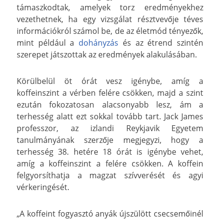
támaszkodtak, amelyek torz eredményekhez
vezethetnek, ha egy vizsgálat résztvevője téves
információkról számol be, de az életmód tényezők,
mint például a
dohányzás
és az étrend szintén
szerepet játszottak az eredmények alakulásában.
Körülbelül öt órát vesz igénybe, amíg a
koffeinszint a vérben felére csökken, majd a szint
ezután fokozatosan alacsonyabb lesz, ám a
terhesség alatt ezt sokkal tovább tart. Jack James
professzor, az izlandi Reykjavik Egyetem
tanulmányának szerzője megjegyzi, hogy a
terhesség 38. hetére 18 órát is igénybe vehet,
amíg a koffeinszint a felére csökken. A koffein
felgyorsíthatja a magzat szívverését és agyi
vérkeringését.
„A koffeint fogyasztó anyák újszülött csecsemőinél