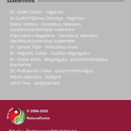
Szakértőink
Dr. Szabó Zoltán - Fogorvos
Dr.Szabó-Páljános Dorottya - Fogorvos
Dobor Viktória - Dietetikus, okleveles
táplálkozástudományi szakember
Koprivanecz Magdolna - Dietetikus, okleveles
táplálkozástudományi szakember
Dr. Darnói Tibor - Holisztikus orvos
Dr. Hegedűs Zoltán - Szülész-nőgyógyász
Dr. Olajos Attila - Belgyógyász, gasztroenterológus,
üzemorvos
Dr. Podlupszki Csaba - Gasztroenterológus
Petrás Gabriella - Újságíró
Varró Tina - Gyógytornász
© 2006-2026
NaturalSwiss
Rólunk
|
Általános szerződési feltételek