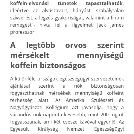
koffein-elvonási tünetek tapasztalhatók
,
ideértve az alvászavart, hányást, szabálytalan
szívverést, a légzés gyakoriságát, valamint a finom
remegést”- hívta fel a figyelmet Jack James
professzor.
A legtöbb orvos szerint
mérsékelt mennyiségű
koffein biztonságos
A különféle országok egészségügyi szervezeteinek
ajánlásai szerint a nők biztonságosan
fogyaszthatnak mérsékelt mennyiségű koffeint
terhesség alatt. Az Amerikai Szülészeti és
Nőgyógyászati ​​Kollégium azt javasolja, hogy a
várandós nők naponta kevesebb, mint 200 mg-ot
fogyasszanak, ami két csésze kávéval egyenlő. Az
Egyesült Királyság Nemzeti Egészségügyi