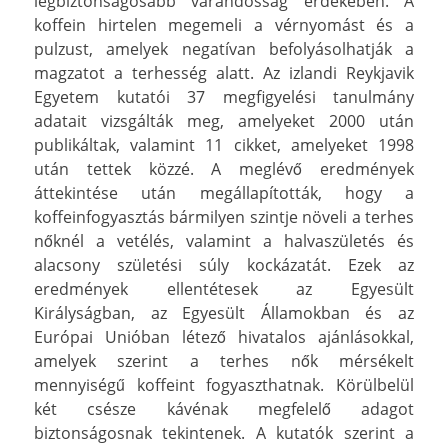
legbiztonságosabb várandósság érdekében. A
koffein hirtelen megemeli a vérnyomást és a
pulzust, amelyek negatívan befolyásolhatják a
magzatot a terhesség alatt. Az izlandi Reykjavik
Egyetem kutatói 37 megfigyelési tanulmány
adatait vizsgálták meg, amelyeket 2000 után
publikáltak, valamint 11 cikket, amelyeket 1998
után tettek közzé. A meglévő eredmények
áttekintése után megállapították, hogy a
koffeinfogyasztás bármilyen szintje növeli a terhes
nőknél a vetélés, valamint a halvaszületés és
alacsony születési súly kockázatát. Ezek az
eredmények ellentétesek az Egyesült
Királyságban, az Egyesült Államokban és az
Európai Unióban létező hivatalos ajánlásokkal,
amelyek szerint a terhes nők mérsékelt
mennyiségű koffeint fogyaszthatnak. Körülbelül
két csésze kávénak megfelelő adagot
biztonságosnak tekintenek. A kutatók szerint a