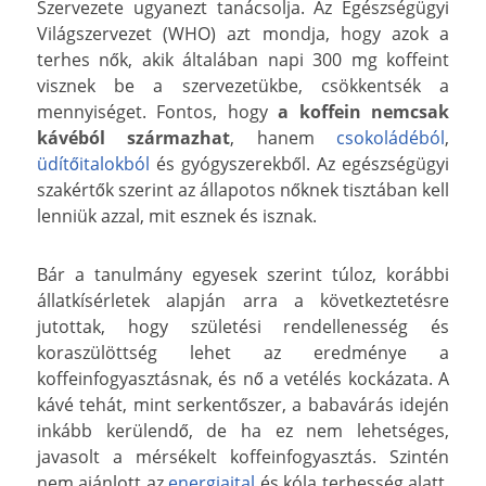
Szervezete ugyanezt tanácsolja. Az Egészségügyi
Világszervezet (WHO) azt mondja, hogy azok a
terhes nők, akik általában napi 300 mg koffeint
visznek be a szervezetükbe, csökkentsék a
mennyiséget. Fontos, hogy
a koffein nemcsak
kávéból származhat
, hanem
csokoládéból
,
üdítőitalokból
és gyógyszerekből. Az egészségügyi
szakértők szerint az állapotos nőknek tisztában kell
lenniük azzal, mit esznek és isznak.
Bár a tanulmány egyesek szerint túloz, korábbi
állatkísérletek alapján arra a következtetésre
jutottak, hogy születési rendellenesség és
koraszülöttség lehet az eredménye a
koffeinfogyasztásnak, és nő a vetélés kockázata. A
kávé tehát, mint serkentőszer, a babavárás idején
inkább kerülendő, de ha ez nem lehetséges,
javasolt a mérsékelt koffeinfogyasztás. Szintén
nem ajánlott az
energiaital
és kóla terhesség alatt,