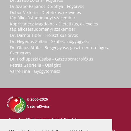
Dr. Szabó Zoltán - Fogorvos
Dr.Szabó-Páljános Dorottya - Fogorvos
Dobor Viktória - Dietetikus, okleveles
táplálkozástudományi szakember
Koprivanecz Magdolna - Dietetikus, okleveles
táplálkozástudományi szakember
Dr. Darnói Tibor - Holisztikus orvos
Dr. Hegedűs Zoltán - Szülész-nőgyógyász
Dr. Olajos Attila - Belgyógyász, gasztroenterológus,
üzemorvos
Dr. Podlupszki Csaba - Gasztroenterológus
Petrás Gabriella - Újságíró
Varró Tina - Gyógytornász
© 2006-2026
NaturalSwiss
Rólunk
|
Általános szerződési feltételek
Copyright © 2006-2026 NaturalSwiss
Minden jog fenntartva. Az