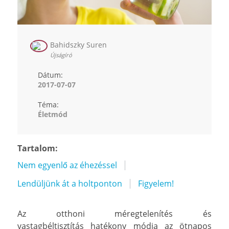
Bahidszky Suren
Újságíró
Dátum:
2017-07-07
Téma:
Életmód
Tartalom:
Nem egyenlő az éhezéssel
Lendüljünk át a holtponton
Figyelem!
Az otthoni méregtelenítés és
vastagbéltisztítás hatékony módja az ötnapos