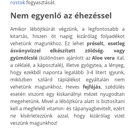
rostok
fogyasztását.
Nem egyenlő az éhezéssel
Amikor léböjtkúrát végzünk, a legfontosabb a
kitartás, hiszen öt napig kizárólag folyadékot
vehetünk magunkhoz. Ez lehet
préselt, esetleg
ásványvízzel elkészített zöldség- vagy
gyümölcslé
(különösen ajánlott az
Aloe vera
ital,
a céklalé, a káposztalé), illetve gyógytea, a lényeg,
hogy ezekből naponta legalább 3-4 litert igyunk,
miközben szilárd táplálékot egyáltalán nem
vehetünk magunkhoz. Heves
fejfájás
, szédülés
esetén viszont egy kiskanálnyi mézet nyugodtan
megehetünk. Mivel a léböjtkúra alatt is biztosítani
kell a megfelelő vitamin- és tápanyagbevitelt, ezért
ne kísérletezzünk azzal, hogy kizárólag vizet
veszünk magunkhoz!