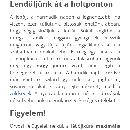
Lendüljünk át a holtponton
A léböjt a harmadik napon a legnehezebb, ha
viszont ezen túljutunk, biztosak lehetünk abban,
hogy végigcsináljuk a kúrát. Sokat segíthet a
mozgás, amikor nagyon gyengének érezzük
magunkat, vagy fáj a fejünk, egy kiadós séta a
szabadban csodákat tehet. És még egy tanács: ha
a léböjtkúra alatt ránk tör az falásroham, igyunk
meg egy
nagy pohár vizet
, ami segíti a
teltségérzet kialakulását. A hatodik naptól kezdve
már ehetünk szilárd gyümölcsöket, joghurtot,
sovány sajtokat, sovány tejtermékeket, majd a
zöldségek
. A nyolcadik napon ismét korlátozások
nélkül vehetünk magunkhoz egészséges ételeket.
Figyelem!
Orvosi felügyelet nélkül, a léböjtkúra
maximális