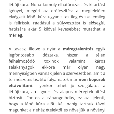
léböjtkúra. Noha komoly elhatározást és kitartást
igényel, megéri az erőfeszítés: a megfelelően
elvégzett léböjtkúra ugyanis testileg és szellemileg
is felfrissít, ráadásul a súlyvesztést is elősegíti,
hatására akár 5 kilóval kevesebbet mutathat a
mérleg.
A tavasz, illetve a nyár a
méregtelenítés
egyik
legfontosabb időszaka, hiszen a télen
felhalmozódó toxinok, valamint káros
salakanyagok ekkora már olyan nagy
mennyiségben vannak jelen a szervezetben, amit a
természetes tisztító folyamatok már
nem képesek
eltávolítani
. Ilyenkor tehet jó szolgálatot a
léböjtkúra, ami gyors és alapos méregtelenítést
biztosít. Fontos a ráhangolódás, ez azt jelenti,
hogy a léböjtkúra előtt két napig tartsuk távol
magunkat a nehéz ételektől és növeljük a növényi