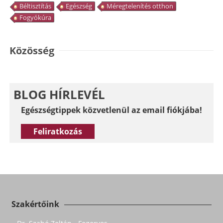
Béltisztítás
Egészség
Méregtelenítés otthon
Fogyókúra
Közösség
BLOG HÍRLEVÉL
Egészségtippek közvetlenül az email fiókjába!
Feliratkozás
Szakértőink