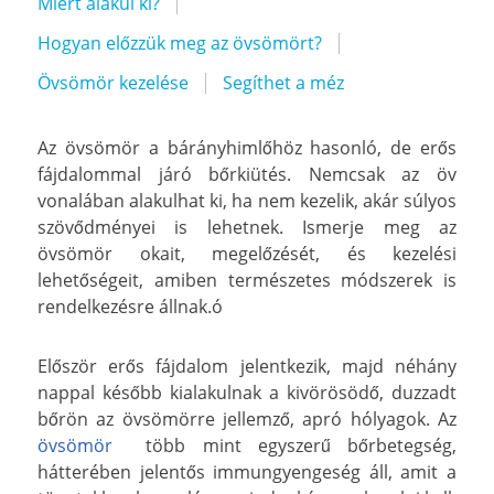
Miért alakul ki?
Hogyan előzzük meg az övsömört?
Övsömör kezelése
Segíthet a méz
Az övsömör a bárányhimlőhöz hasonló, de erős
fájdalommal járó bőrkiütés. Nemcsak az öv
vonalában alakulhat ki, ha nem kezelik, akár súlyos
szövődményei is lehetnek. Ismerje meg az
övsömör okait, megelőzését, és kezelési
lehetőségeit, amiben természetes módszerek is
rendelkezésre állnak.ó
Először erős fájdalom jelentkezik, majd néhány
nappal később kialakulnak a kivörösödő, duzzadt
bőrön az övsömörre jellemző, apró hólyagok. Az
övsömör
több mint egyszerű bőrbetegség,
hátterében jelentős immungyengeség áll, amit a