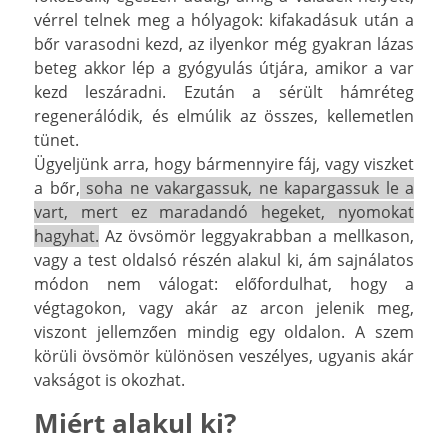
vérrel telnek meg a hólyagok: kifakadásuk után a
bőr varasodni kezd, az ilyenkor még gyakran lázas
beteg akkor lép a gyógyulás útjára, amikor a var
kezd leszáradni. Ezután a sérült hámréteg
regenerálódik, és elmúlik az összes, kellemetlen
tünet.
Ügyeljünk arra, hogy bármennyire fáj, vagy viszket
a bőr,
soha ne vakargassuk, ne kapargassuk le a
vart, mert ez maradandó hegeket, nyomokat
hagyhat.
Az övsömör leggyakrabban a mellkason,
vagy a test oldalsó részén alakul ki, ám sajnálatos
módon nem válogat: előfordulhat, hogy a
végtagokon, vagy akár az arcon jelenik meg,
viszont jellemzően mindig egy oldalon. A szem
körüli övsömör különösen veszélyes, ugyanis akár
vakságot is okozhat.
Miért alakul ki?