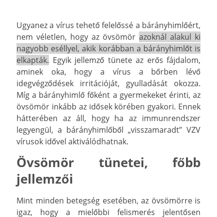
Ugyanez a vírus tehető felelőssé a bárányhimlőért,
nem véletlen, hogy az övsömör
azoknál alakul ki
nagyobb eséllyel, akik korábban a bárányhimlőt is
elkapták.
Egyik jellemző tünete az erős fájdalom,
aminek oka, hogy a vírus a bőrben lévő
idegvégződések irritációját, gyulladását okozza.
Míg a bárányhimlő főként a gyermekeket érinti, az
övsömör inkább az idősek körében gyakori. Ennek
hátterében az áll, hogy ha az immunrendszer
legyengül, a bárányhimlőből „visszamaradt” VZV
vírusok idővel aktiválódhatnak.
Övsömör tünetei, főbb
jellemzői
Mint minden betegség esetében, az övsömörre is
igaz, hogy a mielőbbi felismerés jelentősen