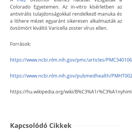
Colorado Egyetemen. Az in-vitro kísérletben az
antivirális tulajdonságokkal rendelkező manuka és
a lóhere mézet egyaránt sikeresen alkalmazták az
övsömört kiváltó Varicella zoster vírus ellen.
Források:
https://www.ncbi.nlm.nih.gov/pmc/articles/PMC340106
https://www.ncbi.nlm.nih.gov/pubmedhealth/PMHT00
https://hu.wikipedia.org/wiki/B%C3%A1r%C3%A1n
Kapcsolódó Cikkek