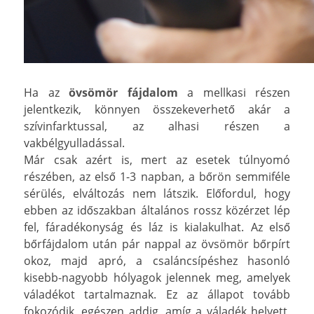
Ha az
övsömör fájdalom
a mellkasi részen
jelentkezik, könnyen összekeverhető akár a
szívinfarktussal, az alhasi részen a
vakbélgyulladással.
Már csak azért is, mert az esetek túlnyomó
részében, az első 1-3 napban, a bőrön semmiféle
sérülés, elváltozás nem látszik. Előfordul, hogy
ebben az időszakban általános rossz közérzet lép
fel, fáradékonyság és láz is kialakulhat. Az első
bőrfájdalom után pár nappal az övsömör bőrpírt
okoz, majd apró, a csaláncsípéshez hasonló
kisebb-nagyobb hólyagok jelennek meg, amelyek
váladékot tartalmaznak. Ez az állapot tovább
fokozódik, egészen addig, amíg a váladék helyett,