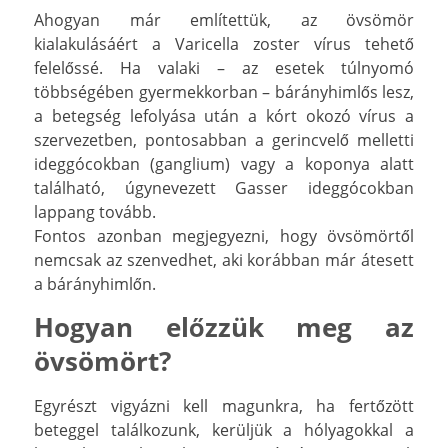
Ahogyan már említettük, az övsömör
kialakulásáért a Varicella zoster vírus tehető
felelőssé. Ha valaki – az esetek túlnyomó
többségében gyermekkorban – bárányhimlős lesz,
a betegség lefolyása után a kórt okozó vírus a
szervezetben, pontosabban a gerincvelő melletti
ideggócokban (ganglium) vagy a koponya alatt
található, úgynevezett Gasser ideggócokban
lappang tovább.
Fontos azonban megjegyezni, hogy övsömörtől
nemcsak az szenvedhet, aki korábban már átesett
a bárányhimlőn.
Hogyan előzzük meg az
övsömört?
Egyrészt vigyázni kell magunkra, ha fertőzött
beteggel találkozunk, kerüljük a hólyagokkal a