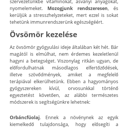
szervezetünkbe vitaminokat, ásványi anyagokat,
nyomelemeket.
Mozogjunk rendszeresen
, és
kerüljük a stresszhelyzeteket, mert ezzel is sokat
tehetünk immunrendszerünk egészségéért.
Övsömör kezelése
Az övsömör gyógyulási ideje általában két hét. Bár
magától is elmúlhat, nem érdemes kezeletlenül
hagyni a betegséget. Viszonylag ritkán ugyan, de
előfordulhatnak másodlagos elfertőződések,
illetve szövődmények, amiket a megfelelő
terápiával elkerülhetünk. Ebben a hagyományos
gyógyszereken kívül, orvosunkkal történő
egyeztetést követően, az alábbi természetes
módszerek is segítségünkre lehetnek:
Orbáncfűolaj
. Ennek a növénynek az egyik
kiemelkedő tulajdonsága, hogy elősegíti a