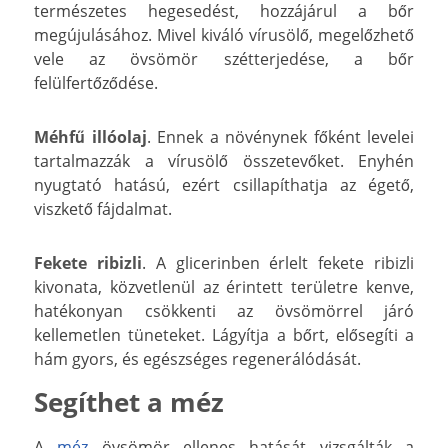
természetes hegesedést, hozzájárul a bőr
megújulásához. Mivel kiváló vírusölő, megelőzhető
vele az övsömör szétterjedése, a bőr
felülfertőződése.
Méhfű illóolaj
. Ennek a növénynek főként levelei
tartalmazzák a vírusölő összetevőket. Enyhén
nyugtató hatású, ezért csillapíthatja az égető,
viszkető fájdalmat.
Fekete ribizli
. A glicerinben érlelt fekete ribizli
kivonata, közvetlenül az érintett területre kenve,
hatékonyan csökkenti az övsömörrel járó
kellemetlen tüneteket. Lágyítja a bőrt, elősegíti a
hám gyors, és egészséges regenerálódását.
Segíthet a méz
A
méz
övsömör ellenes hatását vizsgálták a