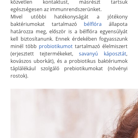
közvetlen kontaktust, másrészt tartsuk
egészségesen az immunrendszerünket.
Mivel utóbbi hatékonyságát a jótékony
baktériumokat tartalmazó
bélflóra
állapota
határozza meg, először is a bélflóra egyensúlyát
kell biztosítanunk. Ennek érdekében fogyasszunk
minél több
probiotikumot
tartalmazó élelmiszert
(erjesztett tejtermékeket,
savanyú káposztát
,
kovászos uborkát), és a probiotikus baktériumok
táplálékául szolgáló prebiotikumokat (növényi
rostok).