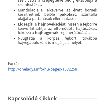
szer, vattára csepegtetve pedig eltávolítja a
szemfestéket.
Mandulaolajjal elkeverve az érett bőrűek
készíthetnek belőle
pakolást
, szantálfa
olajjal a pattanások ellen hatásos.
Elősegíti a hajnövekedést
, hiszen a fejbőrre
kenve kitisztítja az eltömődött hajtüszőket,
fokozza a
hajhagymák
regenerálódását.
Nyugtatja a korpás fejbőrt, továbbá
hajvégápolóként is megállja a helyét.
Forrás:
http://oneladys.info/hu/pages/1692258
Kapcsolódó Cikkek