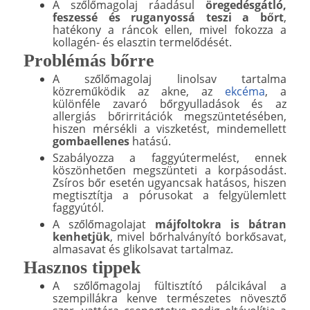
A szőlőmagolaj ráadásul
öregedésgátló,
feszessé és ruganyossá teszi a bőrt
,
hatékony a ráncok ellen, mivel fokozza a
kollagén- és elasztin termelődését.
Problémás bőrre
A szőlőmagolaj linolsav tartalma
közreműködik az akne, az
ekcéma
, a
különféle zavaró bőrgyulladások és az
allergiás bőrirritációk megszüntetésében,
hiszen mérsékli a viszketést, mindemellett
gombaellenes
hatású.
Szabályozza a faggyútermelést, ennek
köszönhetően megszünteti a korpásodást.
Zsíros bőr esetén ugyancsak hatásos, hiszen
megtisztítja a pórusokat a felgyülemlett
faggyútól.
A szőlőmagolajat
májfoltokra is bátran
kenhetjük
, mivel bőrhalványító borkősavat,
almasavat és glikolsavat tartalmaz.
Hasznos tippek
A szőlőmagolaj fültisztító pálcikával a
szempillákra kenve természetes növesztő