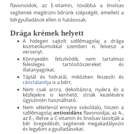
flavonoidok, az E-vitamin, továbbá a linolsav
segítenek megőrizni bőrünk szépségét, emellett a
bőrgyulladások ellen is hatásosak.
Drága krémek helyett
A hidegen sajtolt szőlőmagolaj a drága
kozmetikumokkal szemben is felveszi a
versenyt.
Könnyedén felszívódik, nem tartalmaz
felesleges tartósítószereket és
illatanyagokat.
Táplál és hidratál, miközben feszesíti és
ránctalanítja
is a bőrt.
Nem csak arcra, dekoltázsra, nyakra és a
kézfejekre is kenhető, striák kezelésére
úgyszintén használható.
Nem véletlenül ennyire sokoldalú, hiszen a
szőlőmagolaj
antioxidáns
flavonoidjai, az A-,
az E-, illetve a C-vitamin és linolsav lassítják a
bőr öregedését, segítenek megakadályozni
és legyőzni a gyulladásokat.