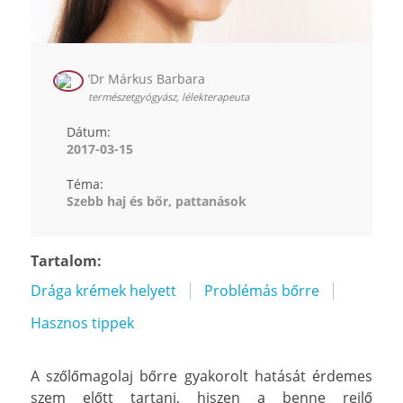
’Dr Márkus Barbara
természetgyógyász, lélekterapeuta
Dátum:
2017-03-15
Téma:
Szebb haj és bőr, pattanások
Tartalom:
Drága krémek helyett
Problémás bőrre
Hasznos tippek
A szőlőmagolaj bőrre gyakorolt hatását érdemes
szem előtt tartani, hiszen a benne rejlő