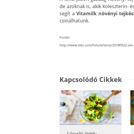
de azoknak is, akik koleszterin- 
segít a
Vitamilk növényi tejkés
csinálhatunk.
Forrás:
http://www.bbc.com/future/story/20180522-we
Kapcsolódó Cikkek
Lúgosító ételek: