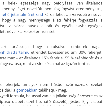
a belek egészsége nagy befolyással van általános
je mennyiséget növeljük, nem fog fogyást eredményezni,
 fehérjetartalmú étrend
káros lehet a szervezetre nézve.
 hogy a nagy mennyiségű állati fehérje fogyasztás is
dásul a vörös húsok a rák és egyéb szívbetegségek
ett növelik a koleszterinszintet.
 azt tanácsolja, hogy a túlsúlyos emberek magas
énhidráttartalmú
étrendet kövessenek, ami 30% fehérjét,
artalmaz – az általános 15% fehérje, 55 % szénhidrát és a
fogyasztása, mint a csirke és a hal az igazán fontos.
s fehérjék, amelyek nem húsból származnak, ezeket
például a
gombákban
találhatjuk meg.
egyedi formula, hatással van-e a jóllakottság érzésére és az
 típusú diabétesszel hozható összefüggésbe. Egy csapat