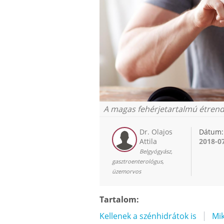
A magas fehérjetartalmú étrend 
Dr. Olajos
Dátum:
Attila
2018-0
Belgyógyász,
gasztroenterológus,
üzemorvos
Tartalom:
Kellenek a szénhidrátok is
Mik