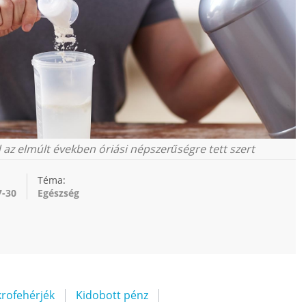
az elmúlt években óriási népszerűségre tett szert
Téma:
7-30
Egészség
rofehérjék
Kidobott pénz