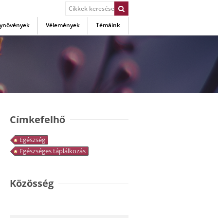
ynövények
Vélemények
Témáink
Címkefelhő
Egészség
Egészséges táplálkozás
Közösség