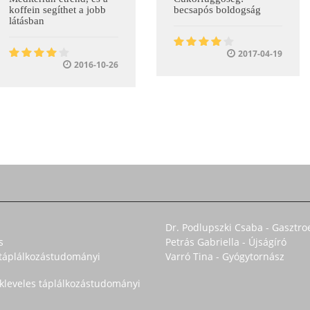
koffein segíthet a jobb
becsapós boldogság
látásban
2017-04-19
2016-10-26
Dr. Podlupszki Csaba - Gasztro
s
Petrás Gabriella - Újságíró
s táplálkozástudományi
Varró Tina - Gyógytornász
okleveles táplálkozástudományi