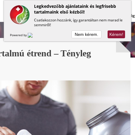
Legkedvezőbb ajánlataink és legfrisebb
tartalmaink első kézből!
Lapos has
Méregtelenítés
Béltisztítás
Gyóg
Csatlakozzon hozzánk, így garantáltan nem marad le
semmiről!
Nem kérem.
Kérem!
Powered by
rtalmú étrend – Tényleg