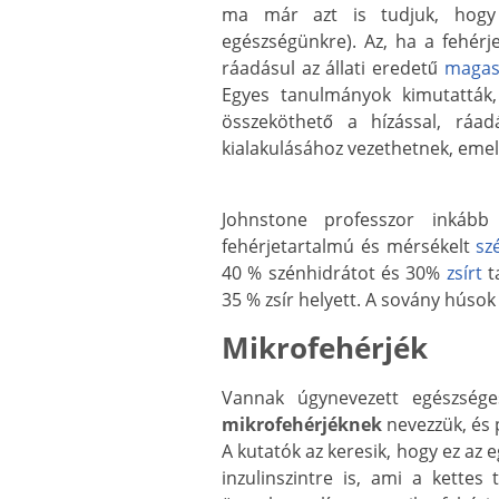
ma már azt is tudjuk, hogy 
egészségünkre). Az, ha a fehér
ráadásul az állati eredetű
magas
Egyes tanulmányok kimutatták,
összeköthető a hízással, ráa
kialakulásához vezethetnek, emell
Johnstone professzor inkább
fehérjetartalmú és mérsékelt
sz
40 % szénhidrátot és 30%
zsírt
t
35 % zsír helyett. A sovány húsok 
Mikrofehérjék
Vannak úgynevezett egészsége
mikrofehérjéknek
nevezzük, és 
A kutatók az keresik, hogy ez az 
inzulinszintre is, ami a kettes