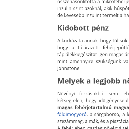
összehasonlította a mikrofehérje 
inzulin szint azoknál, akik húspó
de kevesebb inzulint termelt a h
Kidobott pénz
A kockázata annak, hogy túl sok 
hogy a túlárazott fehérjepótl
táplálékkiegészítőt igen magas 
mint amennyire szükségünk van
Johnstone.
Melyek a legjobb n
Növényi forrásokból sem lehe
kétségtelen, hogy időigényeseb
magas fehérjetartalmú magv
földimogyoró
, a sárgaborsó, a l
szezámmag, a mák, és a pisztácia
A fehérjében gazdag növényi tej