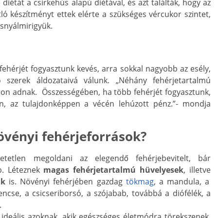
diétát a csirkehús alapú diétával, és azt találták, hogy az
tló készítményt ettek elérte a szükséges vércukor szintet,
asnyálmirigyük.
fehérjét fogyasztunk kevés, arra sokkal nagyobb az esély,
ó szerek áldozataivá válunk. „Néhány fehérjetartalmú
áron adnak. Összességében, ha több fehérjét fogyasztunk,
, az tulajdonképpen a vécén lehúzott pénz.”- mondja
övényi fehérjeforrások?
tetlen megoldani az elegendő fehérjebevitelt, bár
b. Léteznek
magas fehérjetartalmú hüvelyesek
, illetve
ak
is. Növényi fehérjében gazdag
tökmag
, a mandula, a
encse, a csicseriborsó, a szójabab, továbbá a diófélék, a
.
 ideális azoknak, akik egészséges életmódra törekszenek,