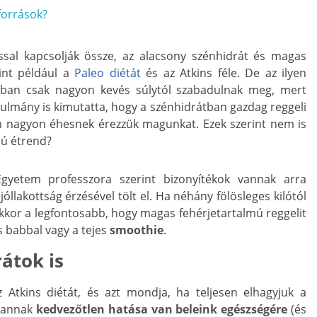
források?
ssal kapcsolják össze, az alacsony szénhidrát és magas
mint például a
Paleo diétát
és az Atkins féle. De az ilyen
lában csak nagyon kevés súlytól szabadulnak meg, mert
ulmány is kimutatta, hogy a szénhidrátban gazdag reggeli
n nagyon éhesnek érezzük magunkat. Ezek szerint nem is
mú étrend?
gyetem professzora szerint bizonyítékok vannak arra
jóllakottság érzésével tölt el. Ha néhány fölösleges kilótól
kkor a legfontosabb, hogy magas fehérjetartalmú reggelit
ós babbal vagy a tejes
smoothie
.
átok is
Atkins diétát, és azt mondja, ha teljesen elhagyjuk a
, annak
kedvezőtlen hatása van beleink egészségére
(és