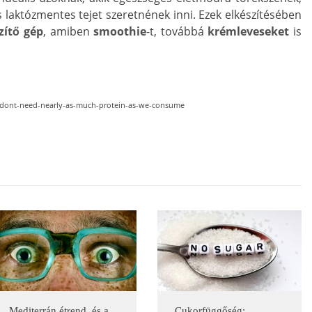
és laktózmentes tejet szeretnének inni. Ezek elkészítésében
zítő gép
, amiben
smoothie
-t, továbbá
krémleveseket
is
-dont-need-nearly-as-much-protein-as-we-consume
Mediterrán étrend, és a
Cukorfüggőség: