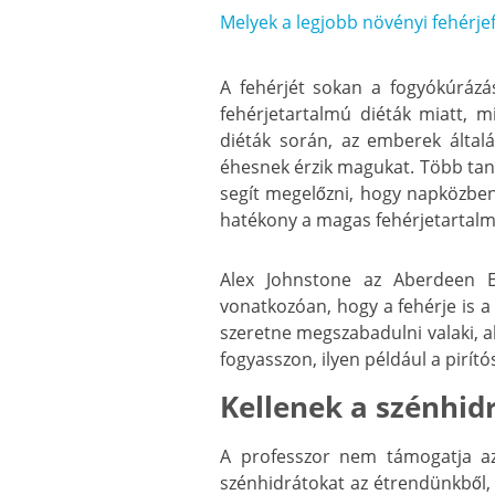
Melyek a legjobb növényi fehérje
A fehérjét sokan a fogyókúrázá
fehérjetartalmú diéták miatt, 
diéták során, az emberek álta
éhesnek érzik magukat. Több tan
segít megelőzni, hogy napközbe
hatékony a magas fehérjetartal
Alex Johnstone az Aberdeen E
vonatkozóan, hogy a fehérje is a 
szeretne megszabadulni valaki, a
fogyasszon, ilyen például a pirít
Kellenek a szénhidr
A professzor nem támogatja az 
szénhidrátokat az étrendünkből