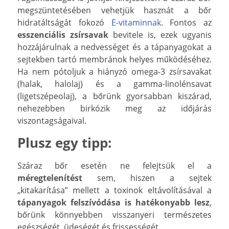
megszüntetésében vehetjük hasznát a bőr
hidratáltságát fokozó
E-vitaminnak
. Fontos az
esszenciális zsírsavak
bevitele is, ezek ugyanis
hozzájárulnak a nedvességet és a tápanyagokat a
sejtekben tartó membránok helyes működéséhez.
Ha nem pótoljuk a hiányzó omega-3 zsírsavakat
(halak, halolaj) és a gamma-linolénsavat
(ligetszépeolaj), a bőrünk gyorsabban kiszárad,
nehezebben birkózik meg az időjárás
viszontagságaival.
Plusz egy tipp:
Száraz bőr esetén ne felejtsük el a
méregtelenítést
sem, hiszen a sejtek
„kitakarítása” mellett a toxinok eltávolításával a
tápanyagok felszívódása is hatékonyabb lesz
,
bőrünk könnyebben visszanyeri természetes
egészségét, üdeségét és frissességét.