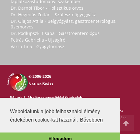
táplálkozástudományi szakember
Dr. Darnói Tibor - Holisztikus orvos
Dr. Hegedűs Zoltán - Szülész-nőgyógyász
Dr. Olajos Attila - Belgyógyász, gasztroenterológus,
üzemorvos
Dr. Podlupszki Csaba - Gasztroenterológus
Petrás Gabriella - Újságíró
Varró Tina - Gyógytornász
© 2006-2026
NaturalSwiss
Rólunk
|
Általános szerződési feltételek
Copyright © 2006-2026 NaturalSwiss
Minden jog fenntartva. Az
Weboldalunk a jobb felhasználói élmény
oldal tartalma nem másolható a Natural Swiss írásos beleegyezése
érdekében cookie-kat használ.
Bővebben
nélkül. -
pr@swissmedia.info
Elfogadom