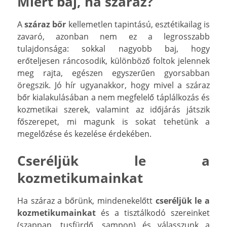
Miért baj, ha száraz?
A
száraz bőr
kellemetlen tapintású, esztétikailag is
zavaró, azonban nem ez a legrosszabb
tulajdonsága: sokkal nagyobb baj, hogy
erőteljesen ráncosodik, különböző foltok jelennek
meg rajta, egészen egyszerűen gyorsabban
öregszik. Jó hír ugyanakkor, hogy mivel a száraz
bőr kialakulásában a nem megfelelő táplálkozás és
kozmetikai szerek, valamint az időjárás játszik
főszerepet, mi magunk is sokat tehetünk a
megelőzése és kezelése érdekében.
Cseréljük le a
kozmetikumainkat
Ha száraz a bőrünk, mindenekelőtt
cseréljük le a
kozmetikumainkat
és a tisztálkodó szereinket
(szappan, tusfürdő, sampon) és válasszunk a