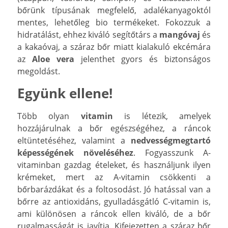
bőrünk típusának megfelelő, adalékanyagoktól
mentes, lehetőleg bio termékeket. Fokozzuk a
hidratálást, ehhez kiváló segítőtárs a
mangóvaj
és
a kakaóvaj, a száraz bőr miatt kialakuló ekcémára
az
Aloe vera
jelenthet gyors és biztonságos
megoldást.
Együnk ellene!
Több olyan
vitamin
is létezik, amelyek
hozzájárulnak a bőr egészségéhez, a ráncok
eltüntetéséhez, valamint a
nedvességmegtartó
képességének növeléséhez
. Fogyasszunk A-
vitaminban gazdag ételeket, és használjunk ilyen
krémeket, mert az A-vitamin csökkenti a
bőrbarázdákat és a foltosodást. Jó hatással van a
bőrre az antioxidáns, gyulladásgátló C-vitamin is,
ami különösen a ráncok ellen kiváló, de a bőr
rugalmasságát is javítja. Kifejezetten a száraz bőr