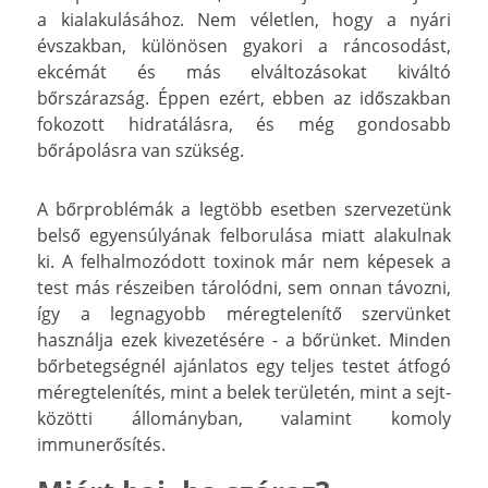
a kialakulásához. Nem véletlen, hogy a nyári
évszakban, különösen gyakori a ráncosodást,
ekcémát és más elváltozásokat kiváltó
bőrszárazság. Éppen ezért, ebben az időszakban
fokozott hidratálásra, és még gondosabb
bőrápolásra van szükség.
A bőrproblémák a legtöbb esetben szervezetünk
belső egyensúlyának felborulása miatt alakulnak
ki. A felhalmozódott toxinok már nem képesek a
test más részeiben tárolódni, sem onnan távozni,
így a legnagyobb méregtelenítő szervünket
használja ezek kivezetésére - a bőrünket. Minden
bőrbetegségnél ajánlatos egy teljes testet átfogó
méregtelenítés, mint a belek területén, mint a sejt-
közötti állományban, valamint komoly
immunerősítés.