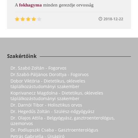
A
fokhagyma
minden gerezdje orvosság
2018-12-22
Szakértőink
Dr. Szabó Zoltán - Fogorvos
Dr.Szabó-Páljános Dorottya - Fogorvos
Dobor Viktória - Dietetikus, okleveles
táplálkozástudományi szakember
Koprivanecz Magdolna - Dietetikus, okleveles
táplálkozástudományi szakember
Dr. Darnói Tibor - Holisztikus orvos
Dr. Hegedűs Zoltán - Szülész-nőgyógyász
Dr. Olajos Attila - Belgyógyász, gasztroenterológus,
üzemorvos
Dr. Podlupszki Csaba - Gasztroenterológus
Petrás Gabriella - Újságíró