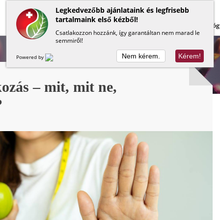
Legkedvezőbb ajánlataink és legfrisebb
tartalmaink első kézből!
Lapos has
Méregtelenítés
Béltisztítás
Gyóg
Csatlakozzon hozzánk, így garantáltan nem marad le
semmiről!
Nem kérem.
Kérem!
Powered by
ozás – mit, mit ne,
?