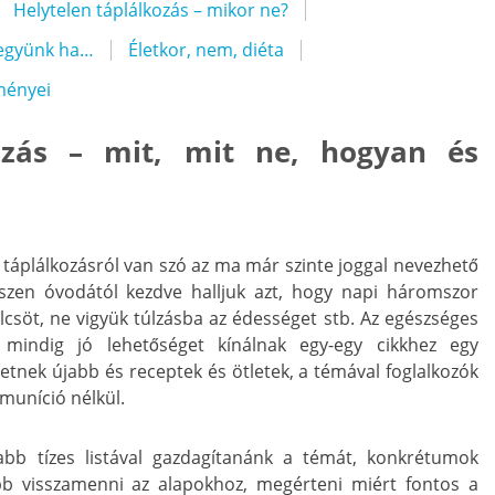
Helytelen táplálkozás – mikor ne?
 együnk ha…
Életkor, nem, diéta
ményei
kozás – mit, mit ne, hogyan és
 táplálkozásról van szó az ma már szinte joggal nevezhető
szen óvodától kezdve halljuk azt, hogy napi háromszor
csöt, ne vigyük túlzásba az édességet stb. Az egészséges
k mindig jó lehetőséget kínálnak egy-egy cikkhez egy
tnek újabb és receptek és ötletek, a témával foglalkozók
uníció nélkül.
abb tízes listával gazdagítanánk a témát, konkrétumok
bb visszamenni az alapokhoz, megérteni miért fontos a