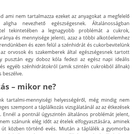
end ami nem tartalmazza ezeket az anyagokat a megfelelő
ligha nevezhető egészségesnek. Általánosságban
tel tekintetében a legnagyobb problémát a cukrok,
aránya és mennyisége jelenti, azaz a többi alkotóelemhez
étrendünkben és ezen felül a szénhidrát és cukorbevitelünk
 az orvosok és szakemberek által egészségesnek tartott
gy pusztán egy doboz kóla fedezi az egész napi ideális
 és egyéb szénhidrátokról (amik szintén cukrokból állnak)
s beszélve.
zás – mikor ne?
k tartalmi-mennyiségi helyességéről, még mindig nem
ges szempont a táplálkozás vizsgálatánál az az étkezések
. Ennél a pontnál úgyszintén általános problémát jelent,
nem szánunk elég időt az ételek elfogyasztására, aminek
y út közben történő evés. Miután a táplálék a gyomorba