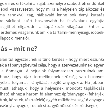
lgozni és értékelni a saját, személyre szabott étrendünket
ből visszavezetni, hogy mi is a helytelen táplálkozás és
éma rendkívül tág, hiábavaló lenne sok évnyi kutatás
e sűríteni, ezért hasznosabb ha felvázolunk egyfajta
egíthet eligazodni a táplálkozás világában. Ehhez a
érdemes vizsgálnunk amik a tartalmi-mennyiségi, időbeli-
llapot dimenziói.
ás – mit ne?
talán túl egyszerűnek is tűnő kérdés – hogy miért eszünk?
ek a tápanyagbevitel célja, hogy a szervezetünknek legyen
nie önmagát. A sejtjeink folyamatosan pusztulnak ami
 ahhoz, hogy újak termelődjenek szükség van bizonyos
yéb a folyamat irányítását segítő anyagokra. Ha jobban
must láthatjuk, hogy a helyesnek mondott táplálkozás
ható ehhez a három fő elemhez: építőanyagok (fehérjék,
rátok, köretek, tésztafélék) egyéb működést segítő anyagok
ásványi anyagok, rostok stb., gyümölcsök és zöldségek).