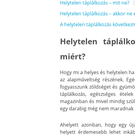
Helytelen táplálkozás – mit ne?
Helytelen táplálkozás – akkor ne
A helytelen táplálkozás következ
Helytelen táplál
miért?
Hogy mi a helyes és helytelen ha
az alapműveltség részének. Egé
fogyasszunk zöldséget és gyümöl
táplálkozás, egészséges étele
magazinban és mivel mindig szüle
egy darabig még nem maradnak m
Ahelyett azonban, hogy egy új
helyett érdemesebb lehet inká