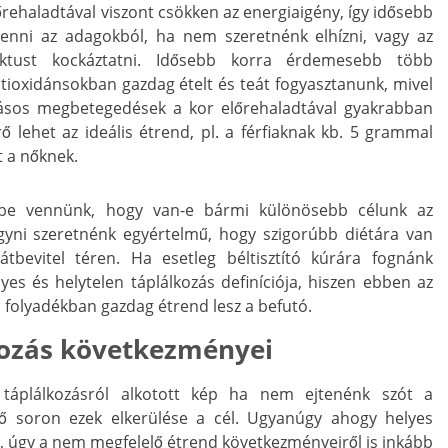
őrehaladtával viszont csökken az energiaigény, így idősebb
enni az adagokból, ha nem szeretnénk elhízni, vagy az
rktust kockáztatni. Idősebb korra érdemesebb több
tioxidánsokban gazdag ételt és teát fogyasztanunk, mivel
adásos megbetegedések a kor előrehaladtával gyakrabban
ő lehet az ideális étrend, pl. a férfiaknak kb. 5 grammal
t a nőknek.
mbe vennünk, hogy van-e bármi különösebb célunk az
gyni szeretnénk egyértelmű, hogy szigorúbb diétára van
tbevitel téren. Ha esetleg béltisztító kúrára fognánk
yes és helytelen táplálkozás definíciója, hiszen ebben az
 folyadékban gazdag étrend lesz a befutó.
kozás következményei
 táplálkozásról alkotott kép ha nem ejtenénk szót a
ső soron ezek elkerülése a cél. Ugyanúgy ahogy helyes
n, úgy a nem megfelelő étrend következményeiről is inkább