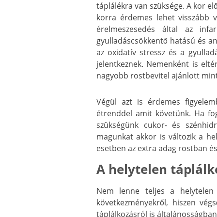
táplálékra van szüksége. A kor el
korra érdemes lehet visszább v
érelmeszesedés által az infa
gyulladáscsökkentő hatású és an
az oxidatív stressz és a gyull
jelentkeznek. Nemenként is eltér
nagyobb rostbevitel ajánlott min
Végül azt is érdemes figyele
étrenddel amit követünk. Ha fo
szükségünk cukor- és szénhidrá
magunkat akkor is változik a hel
esetben az extra adag rostban és
A helytelen táplál
Nem lenne teljes a helytelen
következményekről, hiszen vég
táplálkozásról is általánosságba