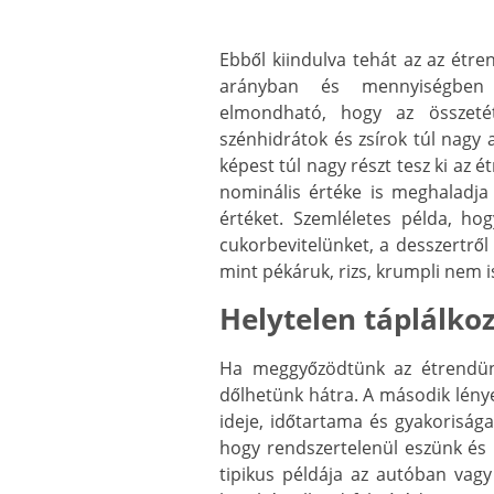
Ebből kiindulva tehát az az étr
arányban és mennyiségben a
elmondható, hogy az összeté
szénhidrátok és zsírok túl nagy 
képest túl nagy részt tesz ki az 
nominális értéke is meghaladja
értéket. Szemléletes példa, ho
cukorbevitelünket, a desszertről
mint pékáruk, rizs, krumpli nem i
Helytelen táplálko
Ha meggyőzödtünk az étrendün
dőlhetünk hátra. A második lénye
ideje, időtartama és gyakorisága
hogy rendszertelenül eszünk és 
tipikus példája az autóban vag