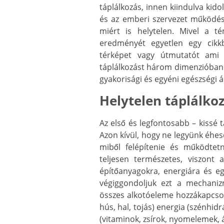
táplálkozás, innen kiindulva kido
és az emberi szervezet működésé
miért is helytelen. Mivel a t
eredményét egyetlen egy cikkb
térképet vagy útmutatót ami s
táplálkozást három dimenzióban 
gyakorisági és egyéni egészségi á
Helytelen táplálkoz
Az első és legfontosabb – kissé 
Azon kívül, hogy ne legyünk éhes
miből felépítenie és működtet
teljesen természetes, viszont
építőanyagokra, energiára és eg
végiggondoljuk ezt a mechaniz
összes alkotóeleme hozzákapcsol
hús, hal, tojás) energia (szénhid
(vitaminok, zsírok, nyomelemek, 