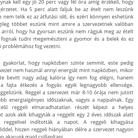
gynak kell egy jó 20 perc vagy fél óra amíg érzékeli, hogy
rzetet. Ha 5 perc alatt faljuk be az ételt nem leszünk
e nem telik ez az átfutási idő, és ezért könnyen eshetünk
ileg többet eszünk mint amire a szervezetnek valóban
 arról, hogy ha gyorsan eszünk nem rágjuk meg az ételt
 fognak tudni megemészteni a gyomor és a belek és ez
i problémához fog vezetni.
gyakorlat, hogy napközben szinte semmit, este pedig
ervezet nem használ annyi energiát mint napközben, mikor
te bevitt nagy adag kalória így nem fog elégni, hanem
z a fajta étkezés a fogyás egyik legnagyobb ellensége.
ggelizünk. Reggel a szervezet már 8-10 órája nem jutott
jabb energiaigényes időszaknak, vagyis a nappalnak. Egy
telű reggeli elmaradhatatlan részét képezi a helyes
 azok akik kihagyták a reggelit egy 2 éves időszak alatt
 reggelivel indították a napot. A reggeli kihagyása
éddel, hiszen reggeli hiányában délre a szervezet nagyon
 akarunk majd csillapítani.