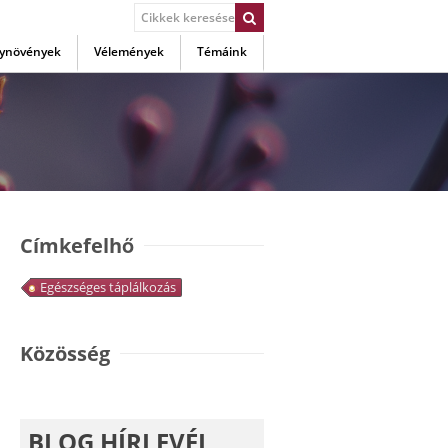
ynövények
Vélemények
Témáink
Címkefelhő
Egészséges táplálkozás
Közösség
BLOG HÍRLEVÉL