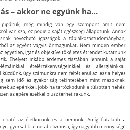
zás – akkor ne együnk ha…
s pipáltuk, még mindig van egy szempont amit nem
ról van szó, ez pedig a saját egészségi állapotunk. Annak
osnak nevezhető igazságok a táplálkozástudományban,
etből az egyént vagyis önmagunkat. Nem minden ember
 egyetlen, igaz és objektíve tökéletes étrendet kutatnunk
zik. Ehelyett inkább érdemes tisztában lennünk a saját
lémáinkkal ételérzékenységeinkkel és allergiáinkkal.
 küzdünk, úgy számunkra nem feltétlenül az lesz a helyes
ég sem idő és gyakoriság tekintetében mint másoknak.
nek az epénkkel, jobb ha tartózkodunk a túlzottan nehéz,
iszen az epére ezekkel plusz terhet rakunk.
rolható az életkorunk és a nemünk. Amíg fiatalabb a
énye, gyorsabb a metabolizmusa, így nagyobb mennyiségű