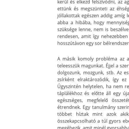
kerül és elkezd felszívódni, az a
ettünk és megszünteti az éhségé
jóllakottak egészen addig amíg l
abba a hibába, hogy mennyiség
szüksége lenne, nem is beszélve
rendesen, amit így nehezebben
hosszútávon egy sor bélrendszer
A másik komoly probléma az a 
teleesszük magunkat. Éjjel a sz
dolgozunk, mozgunk, stb. Az es
zsírként elraktározódik, így e
Úgyszintén helytelen, ha nem re
táplálékhoz és előtte áll egy ú
egészséges, megfelelő összeté
étrendnek. Egy tanulmány szerint
többet híztak mint azok akik
összekapcsolható a túl gyors eb
megéhezik, amit minél gyorsabban