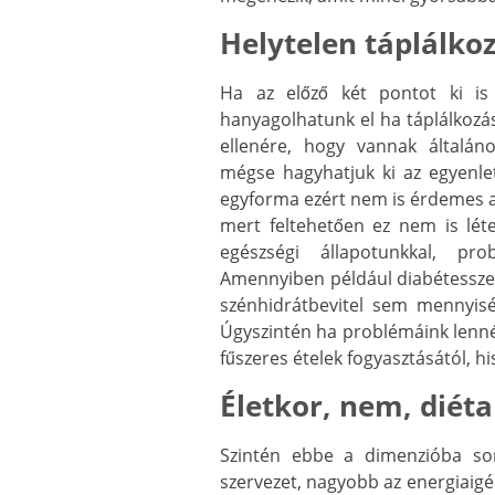
Helytelen táplálko
Ha az előző két pontot ki i
hanyagolhatunk el ha táplálkozás
ellenére, hogy vannak általán
mégse hagyhatjuk ki az egyenl
egyforma ezért nem is érdemes az
mert feltehetően ez nem is léte
egészségi állapotunkkal, prob
Amennyiben például diabétesszel
szénhidrátbevitel sem mennyis
Úgyszintén ha problémáink lenné
fűszeres ételek fogyasztásától, h
Életkor, nem, diéta
Szintén ebbe a dimenzióba so
szervezet, nagyobb az energiaig