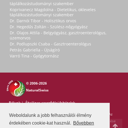
táplálkozástudományi szakember
Koprivanecz Magdolna - Dietetikus, okleveles
táplálkozástudományi szakember
Dr. Darnói Tibor - Holisztikus orvos
Dr. Hegedűs Zoltán - Szülész-nőgyógyász
Dr. Olajos Attila - Belgyógyász, gasztroenterológus,
üzemorvos
Dr. Podlupszki Csaba - Gasztroenterológus
Petrás Gabriella - Újságíró
Varró Tina - Gyógytornász
© 2006-2026
NaturalSwiss
Rólunk
|
Általános szerződési feltételek
Copyright © 2006-2026 NaturalSwiss
Minden jog fenntartva. Az
Weboldalunk a jobb felhasználói élmény
oldal tartalma nem másolható a Natural Swiss írásos beleegyezése
érdekében cookie-kat használ.
Bővebben
nélkül. -
pr@swissmedia.info