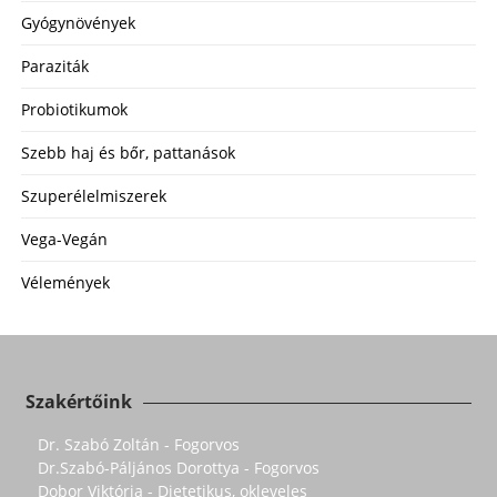
Gyógynövények
Paraziták
Probiotikumok
Szebb haj és bőr, pattanások
Szuperélelmiszerek
Vega-Vegán
Vélemények
Szakértőink
Dr. Szabó Zoltán - Fogorvos
Dr.Szabó-Páljános Dorottya - Fogorvos
Dobor Viktória - Dietetikus, okleveles