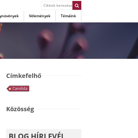
ynövények
Vélemények
Témáink
Címkefelhő
Candida
Közösség
BLOG HÍRLEVÉL