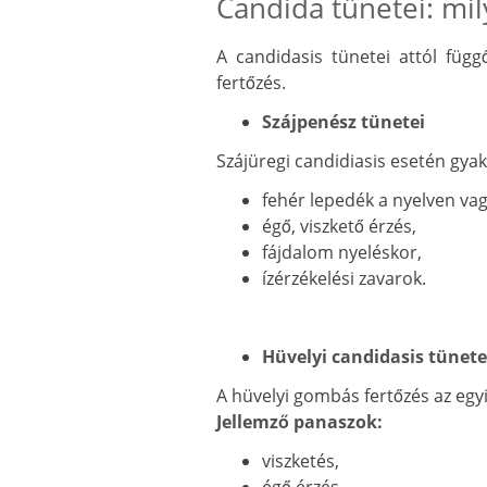
Candida tünetei: mil
A candidasis tünetei attól függ
fertőzés.
Szájpenész tünetei
Szájüregi candidiasis esetén gyak
fehér lepedék a nyelven va
égő, viszkető érzés,
fájdalom nyeléskor,
ízérzékelési zavarok.
Hüvelyi candidasis tünete
A hüvelyi gombás fertőzés az egy
Jellemző panaszok:
viszketés,
égő érzés,