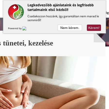
Legkedvezőbb ajánlataink és legfrisebb
tartalmaink első kézből!
Lapos has
Méregtelenítés
Béltisztítás
Gyóg
Csatlakozzon hozzánk, így garantáltan nem marad le
semmiről!
Nem kérem.
Kérem!
Powered by
 tünetei, kezelése