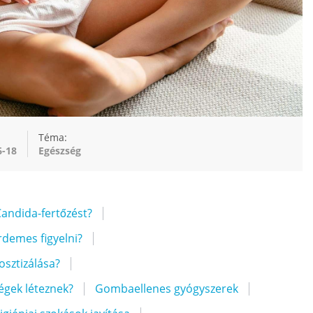
Téma:
6-18
Egészség
andida-fertőzést?
rdemes figyelni?
osztizálása?
égek léteznek?
Gombaellenes gyógyszerek