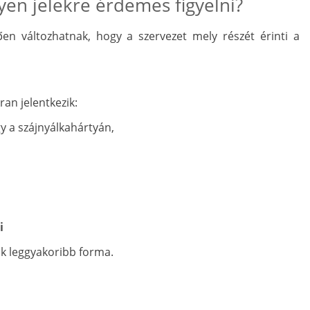
yen jelekre érdemes figyelni?
ően változhatnak, hogy a szervezet mely részét érinti a
ran jelentkezik:
gy a szájnyálkahártyán,
i
ik leggyakoribb forma.