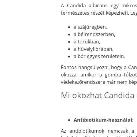
A Candida albicans egy mikro
természetes részét képezheti. Le
a szájüregben,
a bélrendszerben,
a torokban,
a hüvelyflórában,
a bőr egyes területein.
Fontos hangsúlyozni, hogy a Ca
okozza, amikor a gomba túlzot
védekezőrendszere már nem képe
Mi okozhat Candida-
Antibiotikum-használat
Az antibiotikumok nemcsak a 