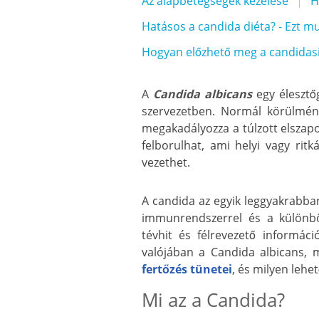
Az alapbetegségek kezelése
H
Hatásos a candida diéta? - Ezt m
Hogyan előzhető meg a candidas
A
Candida albicans
egy élesztő
szervezetben. Normál körülmén
megakadályozza a túlzott elszap
felborulhat, ami helyi vagy rit
vezethet.
A candida az egyik leggyakrabba
immunrendszerrel és a különb
tévhit és félrevezető informáci
valójában a Candida albicans,
fertőzés tünetei
, és milyen lehe
Mi az a Candida?