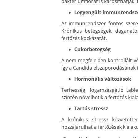
baktériumflórát is károsíthatják
Legyengült immunrendsz
Az immunrendszer fontos szere
Krónikus betegségek, daganato
fertőzés kockázatát.
Cukorbetegség
A nem megfelelően kontrollált 
így a Candida elszaporodásának i
Hormonális változások
Terhesség, fogamzásgátló tabl
szintén növelhetik a fertőzés kial
Tartós stressz
A krónikus stressz közvetett
hozzájárulhat a fertőzések kialak