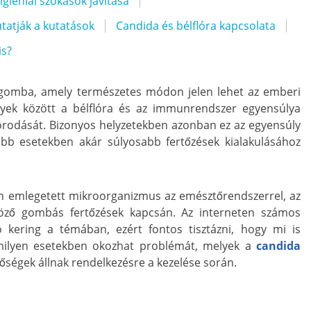
igiéniai szokások javítása
utatják a kutatások
Candida és bélflóra kapcsolata
is?
gomba, amely természetes módon jelen lehet az emberi
yek között a bélflóra és az immunrendszer egyensúlya
orodását. Bizonyos helyzetekben azonban ez az egyensúly
kább esetekben akár súlyosabb fertőzések kialakulásához
n emlegetett mikroorganizmus az emésztőrendszerrel, az
öző gombás fertőzések kapcsán. Az interneten számos
ó kering a témában, ezért fontos tisztázni, hogy mi is
 milyen esetekben okozhat problémát, melyek a
candida
tőségek állnak rendelkezésre a kezelése során.