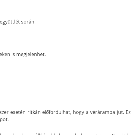
 együttlét során.
eken is megjelenhet.
er esetén ritkán előfordulhat, hogy a véráramba jut. Ez
apot.