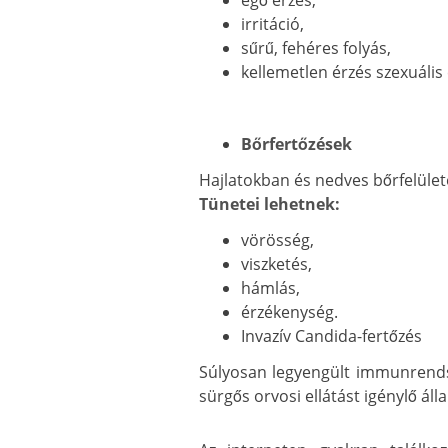
irritáció,
sűrű, fehéres folyás,
kellemetlen érzés szexuális
Bőrfertőzések
Hajlatokban és nedves bőrfelület
Tünetei lehetnek:
vörösség,
viszketés,
hámlás,
érzékenység.
Invazív Candida-fertőzés
Súlyosan legyengült immunrendsz
sürgős orvosi ellátást igénylő áll