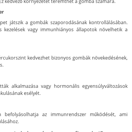
. Ez kedvező környezetet teremthet a gomba számára.
er
pet játszik a gombák szaporodásának kontrollálásában.
s kezelések vagy immunhiányos állapotok növelhetik a
vércukorszint kedvezhet bizonyos gombák növekedésének,
s.
etták alkalmazása vagy hormonális egyensúlyváltozások
akulásának esélyét.
en befolyásolhatja az immunrendszer működését, ami
ulásához.