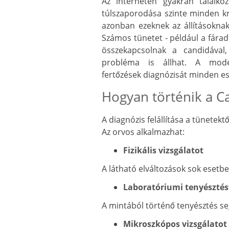
Az interneten gyakran találko
túlszaporodása szinte minden 
azonban ezeknek az állításoknak
Számos tünetet - például a fárad
összekapcsolnak a candidával
probléma is állhat. A moder
fertőzések diagnózisát minden ese
Hogyan történik a C
A diagnózis felállítása a tünetektő
Az orvos alkalmazhat:
Fizikális vizsgálatot
A látható elváltozások sok esetb
Laboratóriumi tenyésztés
A mintából történő tenyésztés seg
Mikroszkópos vizsgálatot