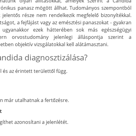
zhatunk olyan állításokkal, amelyek szerint a Candida
krónikus panasz mögött állhat. Tudományos szempontból
 jelentős része nem rendelkezik megfelelő bizonyítékkal.
tságot, a fejfájást vagy az emésztési panaszokat - gyakran
, ugyanakkor ezek hátterében sok más egészségügyi
n orvostudomány jelenlegi álláspontja szerint a
tben objektív vizsgálatokkal kell alátámasztani.
andida diagnosztizálása?
l és az érintett területtől függ.
en már utalhatnak a fertőzésre.
t
íthet azonosítani a jelenlétét.