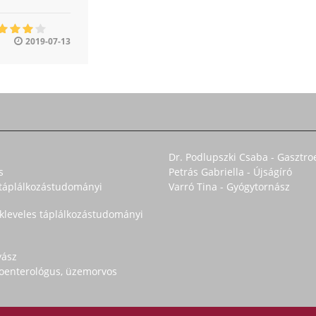
2019-07-13
Dr. Podlupszki Csaba - Gasztro
s
Petrás Gabriella - Újságíró
s táplálkozástudományi
Varró Tina - Gyógytornász
okleveles táplálkozástudományi
yász
troenterológus, üzemorvos