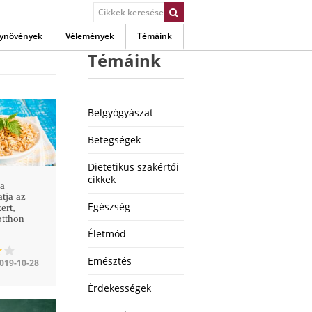
ynövények
Vélemények
Témáink
Témáink
Belgyógyászat
Betegségek
Dietetikus szakértői
cikkek
ra
tja az
Egészség
ert,
otthon
Életmód
Emésztés
019-10-28
Érdekességek