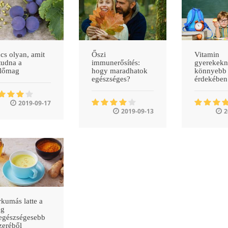
cs olyan, amit
Őszi
Vitamin
tudna a
immunerősítés:
gyerekekn
őlőmag
hogy maradhatok
könnyebb 
egészséges?
érdekében
2019-09-17
2019-09-13
2
kumás latte a
ág
egészségesebb
zeréből