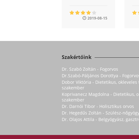
2019-08-15
Szakértőink
Dr. Szabó Zoltán - Fogorvos
Dr.Szabó-Páljános Dorottya - Fogorvo
Dobor Viktória - Dietetikus, oklevele
szakember
Koprivanecz Magdolna - Dietetikus, 
szakember
Dr. Darnói Tibor - Holisztikus orvos
Dr. Hegedűs Zoltán - Szülész-nőgyóg
Dr. Olajos Attila - Belgyógyász, gasz