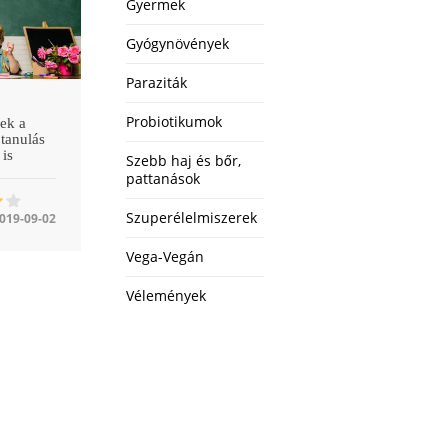
Gyermek
Gyógynövények
Paraziták
Probiotikumok
ek a
tanulás
 is
Szebb haj és bőr,
pattanások
Szuperélelmiszerek
019-09-02
Vega-Vegán
Vélemények