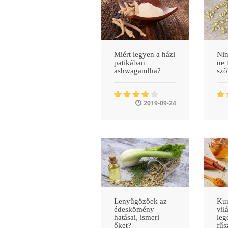
Miért legyen a házi
Nin
patikában
ne 
ashwagandha?
sz
2019-09-24
Lenyűgözőek az
Kur
édeskömény
vil
hatásai, ismeri
leg
őket?
fűs