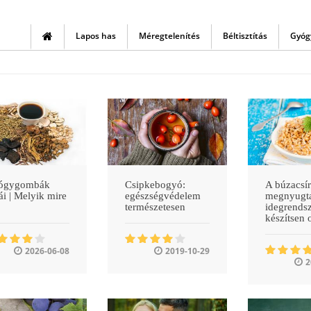
Legkedvezőbb ajánlataink és legfrisebb
tartalmaink első kézből!
Lapos has
Méregtelenítés
Béltisztítás
Gyóg
Csatlakozzon hozzánk, így garantáltan nem marad le
semmiről!
Nem kérem.
Kérem!
Powered by
ógygombák
Csipkebogyó:
A búzacsí
tái | Melyik mire
egészségvédelem
megnyugta
természetesen
idegrendsz
készítsen 
2026-06-08
2019-10-29
2